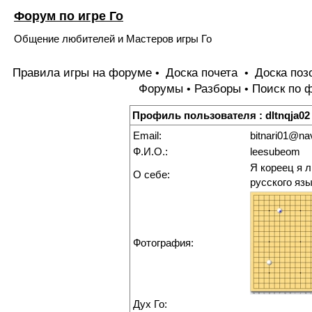
Форум по игре Го
Общение любителей и Мастеров игры Го
Правила игры на форуме
Доска почета
Доска поз
•
•
Форумы
Разборы
Поиск по 
•
•
Профиль пользователя : dltnqja02
Email:
bitnari01@na
Ф.И.О.:
leesubeom
Я кореец я 
О себе:
русского яз
Фотография:
Дух Го: