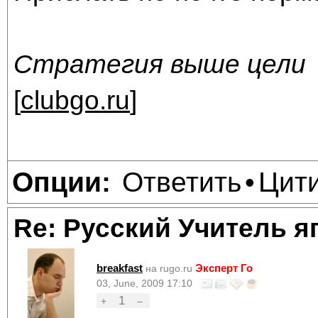
Стратегия выше цели
[
clubgo.ru
]
Ответить
Цит
Опции:
•
Re: Русский Учитель я
breakfast
Эксперт Го
на rugo.ru
03, June, 2009 17:10
1
+
–