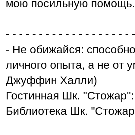
мою посильную помощь. 
- - - - - - - - - - - - - - - - - - - 
- Не обижайся: способно
личного опыта, а не от
Джуффин Халли)
Гостинная Шк. "Стожар": 
Библиотека Шк. "Стожар"