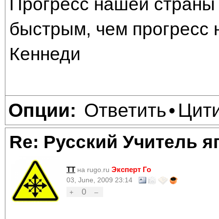
Прогресс нашей страны 
быстрым, чем прогресс 
Кеннеди
Ответить
Цит
Опции:
•
Re: Русский Учитель я
TT
Эксперт Го
на rugo.ru
03, June, 2009 23:14
0
+
–