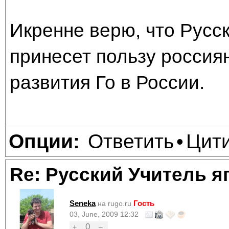
Икренне верю, что Русск
принесет пользу россия
развития Го в России.
Ответить
Цит
Опции:
•
Re: Русский Учитель я
Seneka
Гость
на rugo.ru
03, June, 2009 12:32
0
+
–