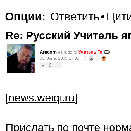
Ответить
Цит
Опции:
•
Re: Русский Учитель я
Aragorn
Учитель Го
на rugo.ru
03, June, 2009 17:05
0
+
–
[
news.weiqi.ru
]
Прислать по почте норм