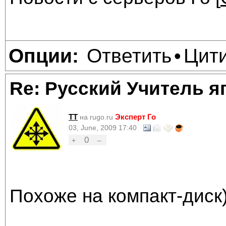
Ответить
Цит
Опции:
•
Re: Русский Учитель я
TT
Эксперт Го
на rugo.ru
03, June, 2009 17:40
0
+
–
Похоже на компакт-диск