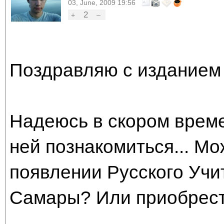
03, June, 2009 19:56
2
+
–
Поздравляю с изданием 
Надеюсь в скором врем
ней познакомиться... М
появлении Русского Учи
Самары? Или приобрести