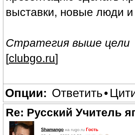
выставки, новые люди и
Стратегия выше цели
[
clubgo.ru
]
Ответить
Цит
Опции:
•
Re: Русский Учитель я
Shamango
Гость
на rugo.ru