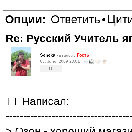
Ответить
Цит
Опции:
•
Re: Русский Учитель я
Seneka
Гость
на rugo.ru
03, June, 2009 23:01
0
+
–
TT Написал:
-----------------------------------
> Озон - хороший магази