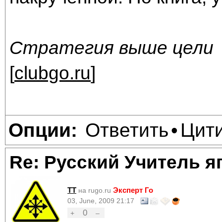
Стратегия выше цели
[
clubgo.ru
]
Ответить
Цит
Опции:
•
Re: Русский Учитель я
TT
Эксперт Го
на rugo.ru
03, June, 2009 21:17
0
+
–