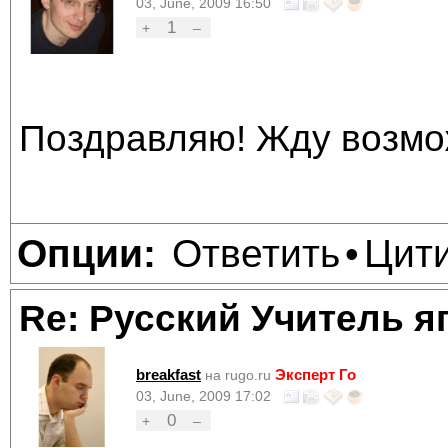
03, June, 2009 16:50
1
+
–
Поздравляю! Жду возмож
Ответить
Цит
Опции:
•
Re: Русский Учитель я
breakfast
Эксперт Го
на rugo.ru
03, June, 2009 17:02
0
+
–