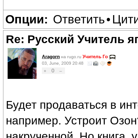
Ответить
Цит
Опции:
•
Re: Русский Учитель я
Aragorn
Учитель Го
на rugo.ru
03, June, 2009 20:48
0
+
–
Будет продаваться в инт
например. Устроит Озон
накрученной. Но книга, у