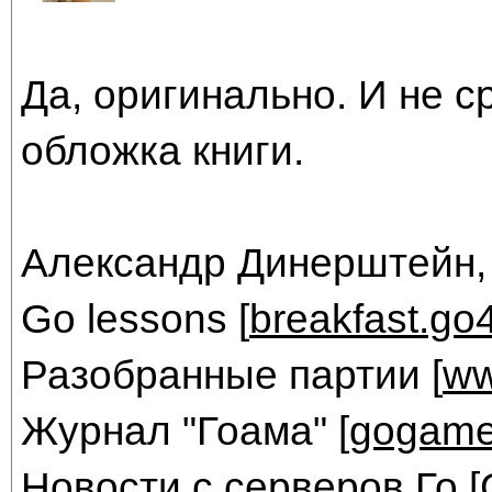
Да, оригинально. И не с
обложка книги.
Александр Динерштейн,
Go lessons [
breakfast.go
Разобранные партии [
ww
Журнал "Гоама" [
gogame
Новости с серверов Го [