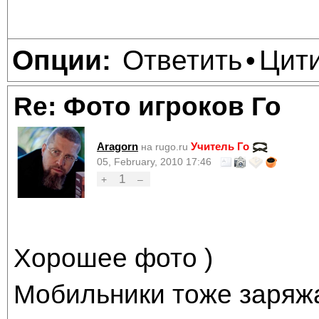
Ответить
Цит
Опции:
•
Re: Фото игроков Го
Aragorn
Учитель Го
на rugo.ru
05, February, 2010 17:46
1
+
–
Хорошее фото )
Мобильники тоже заряжа