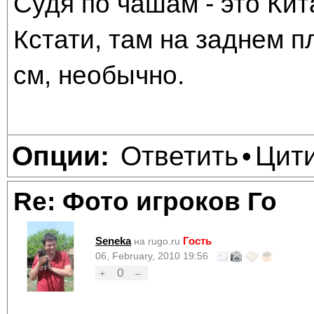
Судя по чашам - это Кит
Кстати, там на заднем п
см, необычно.
Ответить
Цит
Опции:
•
Re: Фото игроков Го
Seneka
Гость
на rugo.ru
06, February, 2010 19:56
0
+
–