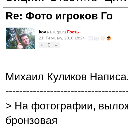
Re: Фото игроков Го
kov
Гость
на rugo.ru
21, February, 2010 18:24
0
+
–
Михаил Куликов Написа
-----------------------------------
> На фотографии, вылож
бронзовая