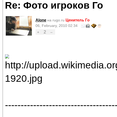
Re: Фото игроков Го
Alone
Ценитель Го
на rugo.ru
06, February, 2010 02:34
2
+
–
-----------------------------------