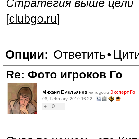
Стратегия выше цели
[
clubgo.ru
]
Ответить
Цит
Опции:
•
Re: Фото игроков Го
Михаил Емельянов
Эксперт Го
на rugo.ru
06, February, 2010 16:22
0
+
–