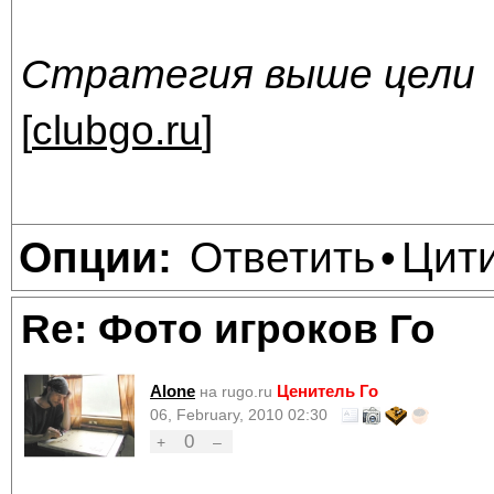
Стратегия выше цели
[
clubgo.ru
]
Ответить
Цит
Опции:
•
Re: Фото игроков Го
Alone
Ценитель Го
на rugo.ru
06, February, 2010 02:30
0
+
–