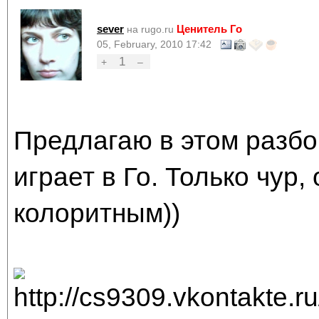
sever
Ценитель Го
на rugo.ru
05, February, 2010 17:42
1
+
–
Предлагаю в этом разбо
играет в Го. Только чур
колоритным))