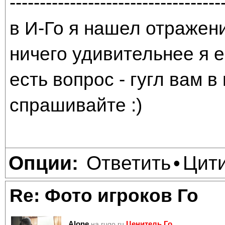
-----------------------------------
в И-Го я нашел отражени
ничего удивительнее я е
есть вопрос - гугл вам в
спрашивайте :)
Ответить
Цит
Опции:
•
Re: Фото игроков Го
Alone
Ценитель Го
на rugo.ru