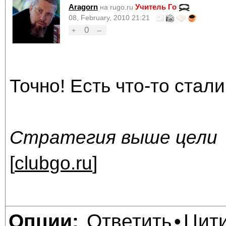
Aragorn
Учитель Го
на rugo.ru
08, February, 2010 21:21
0
+
–
Точно! Есть что-то стали
Стратегия выше цели
[
clubgo.ru
]
Ответить
Цит
Опции:
•