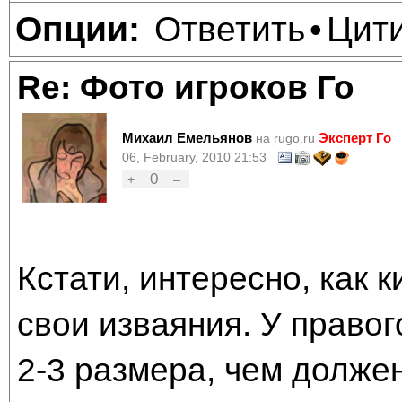
Ответить
Цит
Опции:
•
Re: Фото игроков Го
Михаил Емельянов
Эксперт Го
на rugo.ru
06, February, 2010 21:53
0
+
–
Кстати, интересно, как 
свои изваяния. У право
2-3 размера, чем должен