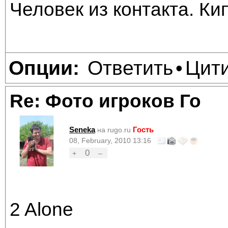
Человек из контакта. Ки
Ответить
Цит
Опции:
•
Re: Фото игроков Го
Seneka
Гость
на rugo.ru
08, February, 2010 13:16
0
+
–
2 Alone