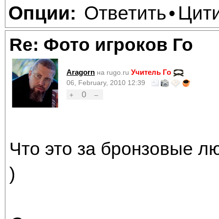
Ответить
Цит
Опции:
•
Re: Фото игроков Го
Aragorn
Учитель Го
на rugo.ru
06, February, 2010 12:39
0
+
–
Что это за бронзовые л
)