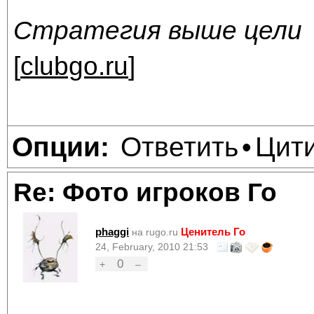
Стратегия выше цели
[
clubgo.ru
]
Ответить
Цит
Опции:
•
Re: Фото игроков Го
phaggi
Ценитель Го
на rugo.ru
24, February, 2010 21:53
0
+
–