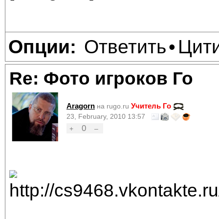
Ответить
Цит
Опции:
•
Re: Фото игроков Го
Aragorn
Учитель Го
на rugo.ru
23, February, 2010 13:57
0
+
–