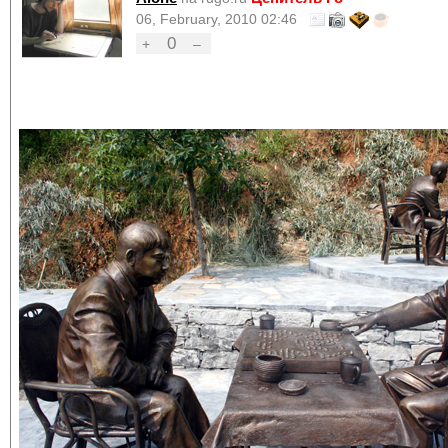
06, February, 2010 02:46
0
+
–