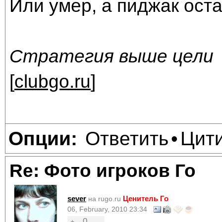
Или умер, а пиджак оста
Стратегия выше цели
[
clubgo.ru
]
Ответить
Цит
Опции:
•
Re: Фото игроков Го
sever
Ценитель Го
на rugo.ru
06, February, 2010 23:34
0
+
–