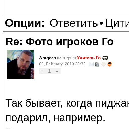
Ответить
Цит
Опции:
•
Re: Фото игроков Го
Aragorn
Учитель Го
на rugo.ru
06, February, 2010 23:32
1
+
–
Так бывает, когда пиджа
подарил, например.