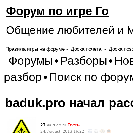
Форум по игре Го
Общение любителей и М
Правила игры на форуме
Доска почета
Доска поз
•
•
Форумы
Разборы
Но
•
•
разбор
Поиск по фору
•
baduk.pro начал ра
2T
Гость
на rugo.ru
24, August, 2013 16:22