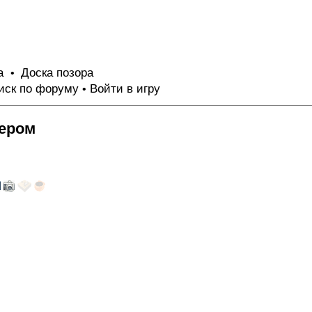
та
Доска позора
•
иск по форуму
Войти в игру
•
тером