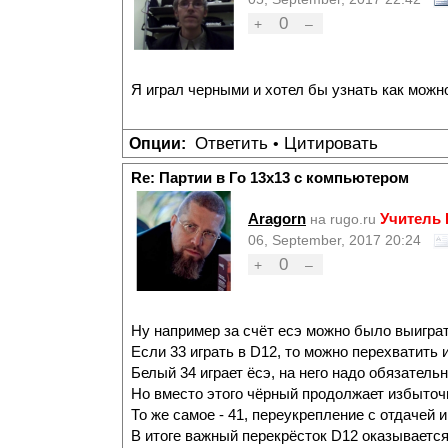
0
+
–
Я играл черными и хотел бы узнать как мож
Ответить
Цитировать
Опции:
•
Re: Партии в Го 13х13 с компьютером
Aragorn
Учитель
на rugo.ru
06, September, 2017 20:24
0
+
–
Ну например за счёт есэ можно было выиграт
Если 33 играть в D12, то можно перехватить 
Белый 34 играет ёсэ, на него надо обязательн
Но вместо этого чёрный продолжает избыточ
То же самое - 41, переукрепление с отдачей 
В итоге важный перекрёсток D12 оказывается