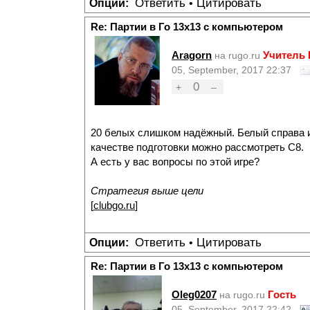
Ответить
Цитировать
Опции:
•
Re: Партии в Го 13х13 с компьютером
Aragorn
Учитель
на rugo.ru
05, September, 2017 22:37
0
+
–
20 белых слишком надёжный. Белый справа и т
качестве подготовки можно рассмотреть С8.
А есть у вас вопросы по этой игре?
Стратегия выше цели
[
clubgo.ru
]
Ответить
Цитировать
Опции:
•
Re: Партии в Го 13х13 с компьютером
Oleg0207
Гость
на rugo.ru
05, September, 2017 22:42