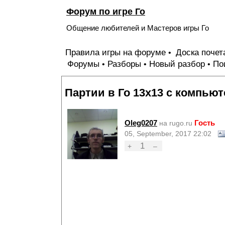
Форум по игре Го
Общение любителей и Мастеров игры Го
Правила игры на форуме
Доска поче
•
Форумы
Разборы
Новый разбор
По
•
•
•
Партии в Го 13х13 с компью
Oleg0207
Гость
на rugo.ru
05, September, 2017 22:02
1
+
–