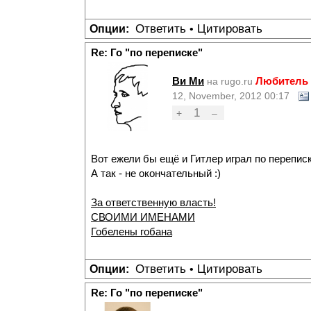
Ответить
Цитировать
Опции:
•
Re: Го "по переписке"
Ви Ми
Любитель 
на rugo.ru
12, November, 2012 00:17
1
+
–
Вот ежели бы ещё и Гитлер играл по переписк
А так - не окончательный :)
За ответственную власть!
СВОИМИ ИМЕНАМИ
Гобелены гобана
Ответить
Цитировать
Опции:
•
Re: Го "по переписке"