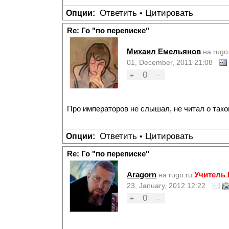
Ответить
Цитировать
Опции:
•
Re: Го "по переписке"
Михаил Емельянов
на rugo
01, December, 2011 21:08
0
+
–
Про императоров не слышал, не читал о тако
Ответить
Цитировать
Опции:
•
Re: Го "по переписке"
Aragorn
Учитель
на rugo.ru
23, January, 2012 12:22
0
+
–