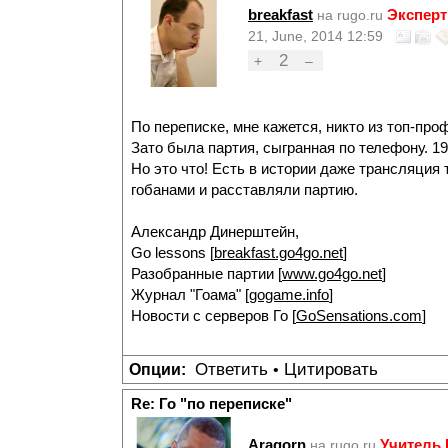
breakfast
Эксперт
на rugo.ru
21, June, 2014 12:59
2
+
–
По переписке, мне кажется, никто из топ-про
Зато была партия, сыгранная по телефону. 19
Но это что! Есть в истории даже трансляция 
гобанами и расставляли партию.
Александр Динерштейн,
Go lessons [
breakfast.go4go.net
]
Разобранные партии [
www.go4go.net
]
Журнал "Гоама" [
gogame.info
]
Новости с серверов Го [
GoSensations.com
]
Ответить
Цитировать
Опции:
•
Re: Го "по переписке"
Aragorn
Учитель
на rugo.ru