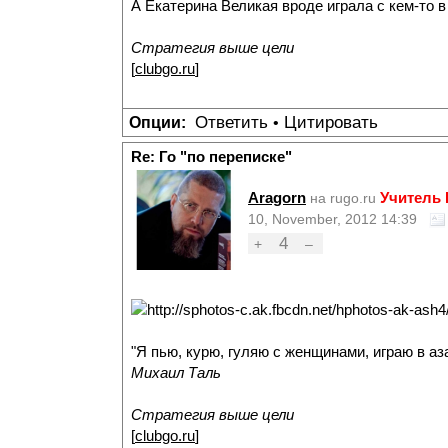
А Екатерина Великая вроде играла с кем-то 
Стратегия выше цели
[
clubgo.ru
]
Ответить
Цитировать
Опции:
•
Re: Го "по переписке"
Aragorn
Учитель
на rugo.ru
10, November, 2012 14:39
4
+
–
"Я пью, курю, гуляю с женщинами, играю в аз
Михаил Таль
Стратегия выше цели
[
clubgo.ru
]