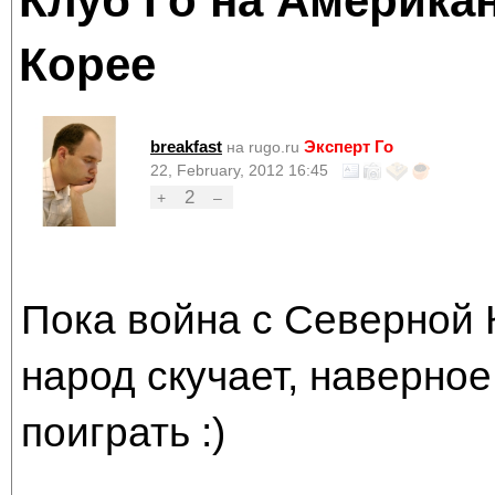
Клуб Го на Америка
Корее
breakfast
Эксперт Го
на rugo.ru
22, February, 2012 16:45
2
+
–
Пока война с Северной 
народ скучает, наверное
поиграть :)