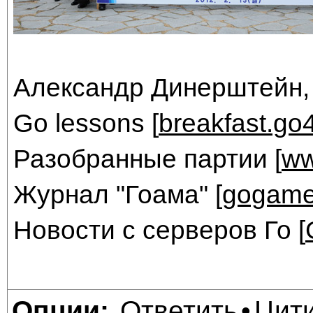
Александр Динерштейн,
Go lessons [
breakfast.go
Разобранные партии [
ww
Журнал "Гоама" [
gogame
Новости с серверов Го [
Ответить
Цит
Опции:
•