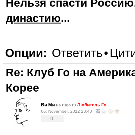
Нельзя спасти Россию
династию
...
Ответить
Цит
Опции:
•
Re: Клуб Го на Америк
Корее
Ви Ми
Любитель Го
на rugo.ru
06, November, 2012 23:43
0
+
–