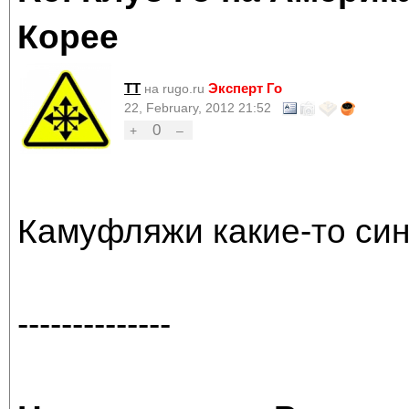
Корее
TT
Эксперт Го
на rugo.ru
22, February, 2012 21:52
0
+
–
Камуфляжи какие-то си
--------------