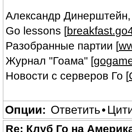
Александр Динерштейн,
Go lessons [
breakfast.go
Разобранные партии [
ww
Журнал "Гоама" [
gogame
Новости с серверов Го [
Ответить
Цит
Опции:
•
Re: Клуб Го на Америк