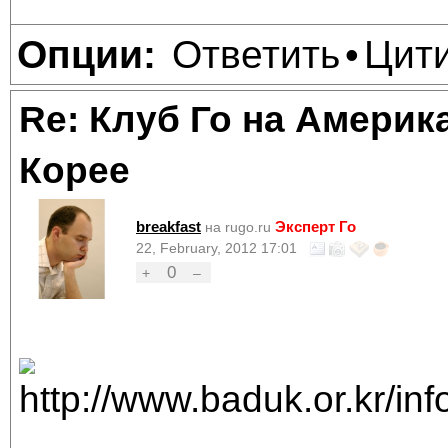
Ответить
Цит
Опции:
•
Re: Клуб Го на Америк
Корее
breakfast
Эксперт Го
на rugo.ru
22, February, 2012 17:01
0
+
–