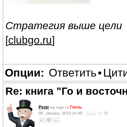
Стратегия выше цели
[
clubgo.ru
]
Ответить
Цит
Опции:
•
Re: книга "Го и восточ
Pestr
Гость
на rugo.ru
09, January, 2013 14:49
0
+
–