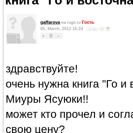
книга "Го и восточн
gaffarova
Гость
на rugo.ru
05, March, 2012 15:24
0
+
–
здравствуйте!
очень нужна книга "Го и
Миуры Ясуюки!!
может кто прочел и согл
свою цену?