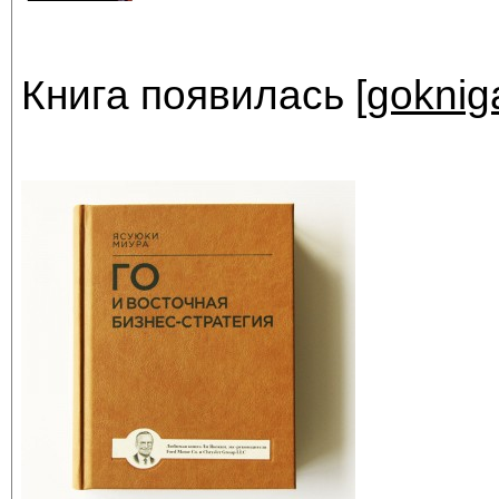
Книга появилась [
goknig