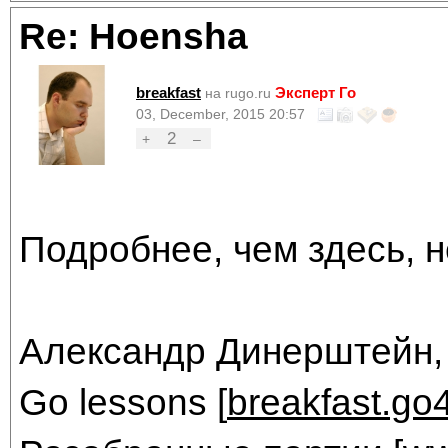
Re: Hoensha
breakfast
Эксперт Го
на rugo.ru
03, December, 2015 20:57
2
+
–
Подробнее, чем здесь, не
Александр Динерштейн,
Go lessons [
breakfast.go