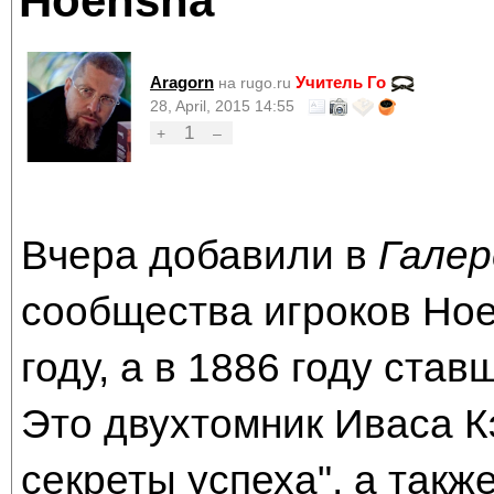
Hoensha
Aragorn
Учитель Го
на rugo.ru
28, April, 2015 14:55
1
+
–
Вчера добавили в
Галер
сообщества игроков Hoe
году, а в 1886 году ста
Это двухтомник Иваса К
секреты успеха", а такж