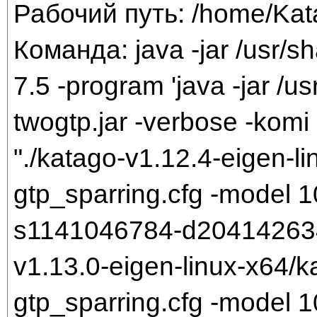
Рабочий путь: /home/Ka
Команда: java -jar /usr/sh
7.5 -program 'java -jar /us
twogtp.jar -verbose -komi 
"./katago-v1.12.4-eigen-li
gtp_sparring.cfg -model
s1141046784-d204142634.b
v1.13.0-eigen-linux-x64/k
gtp_sparring.cfg -model