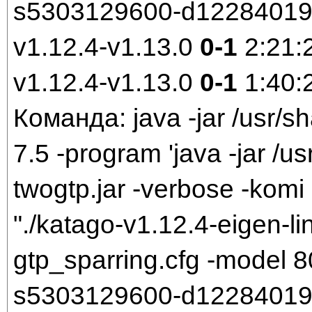
s5303129600-d1228401921
v1.12.4-v1.13.0
0-1
2:21:
v1.12.4-v1.13.0
0-1
1:40:
Команда: java -jar /usr/sh
7.5 -program 'java -jar /us
twogtp.jar -verbose -komi 
"./katago-v1.12.4-eigen-li
gtp_sparring.cfg -model
s5303129600-d1228401921.