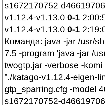
s1672170752-d466197061.
v1.12.4-v1.13.0
0-1
2:00:
v1.12.4-v1.13.0
0-1
2:19:
Команда: java -jar /usr/sh
7.5 -program 'java -jar /us
twogtp.jar -verbose -komi 
"./katago-v1.12.4-eigen-li
gtp_sparring.cfg -model
s1672170752-d466197061.b