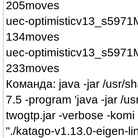
205moves
uec-optimisticv13_s597
134moves
uec-optimisticv13_s597
233moves
Команда: java -jar /usr/sh
7.5 -program 'java -jar /us
twogtp.jar -verbose -komi 
"./katago-v1.13.0-eigen-li