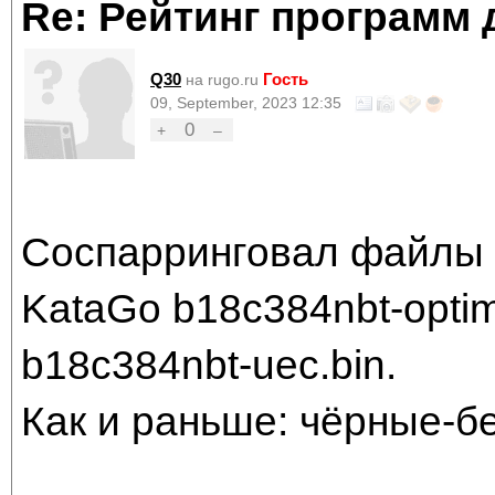
Re: Рейтинг программ 
Q30
Гость
на rugo.ru
09, September, 2023 12:35
0
+
–
Соспарринговал файлы 
KataGo b18c384nbt-optim
b18c384nbt-uec.bin.
Как и раньше: чёрные-б