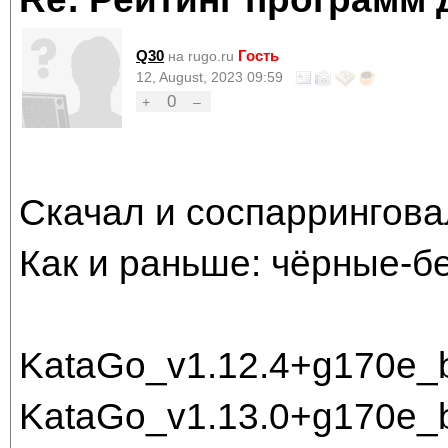
Q30
Гость
на rugo.ru
12, August, 2023 09:59
0
+
–
Скачал и соспаррингова
Как и раньше: чёрные-б
KataGo_v1.12.4+g170e_
KataGo_v1.13.0+g170e