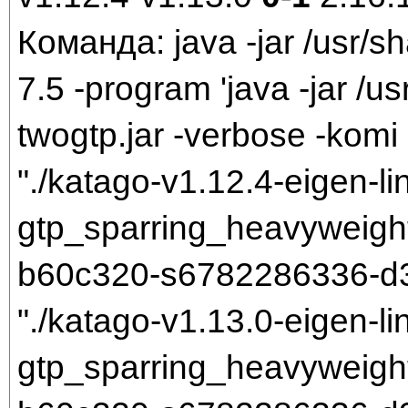
Команда: java -jar /usr/sh
7.5 -program 'java -jar /us
twogtp.jar -verbose -komi 
"./katago-v1.12.4-eigen-li
gtp_sparring_heavyweigh
b60c320-s6782286336-d3
"./katago-v1.13.0-eigen-li
gtp_sparring_heavyweigh