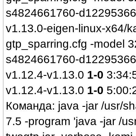
s4824661760-d1229536699.
v1.13.0-eigen-linux-x64/k
gtp_sparring.cfg -model
s4824661760-d1229536699
v1.12.4-v1.13.0
1-0
3:34:
v1.12.4-v1.13.0
1-0
5:00:
Команда: java -jar /usr/sh
7.5 -program 'java -jar /us