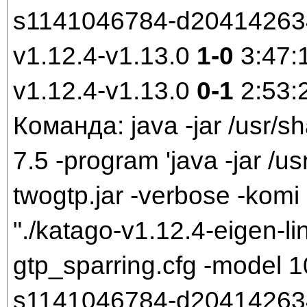
s1141046784-d204142634.
v1.12.4-v1.13.0
1-0
3:47:
v1.12.4-v1.13.0
0-1
2:53:
Команда: java -jar /usr/sh
7.5 -program 'java -jar /us
twogtp.jar -verbose -komi 
"./katago-v1.12.4-eigen-li
gtp_sparring.cfg -model
s1141046784-d204142634.b