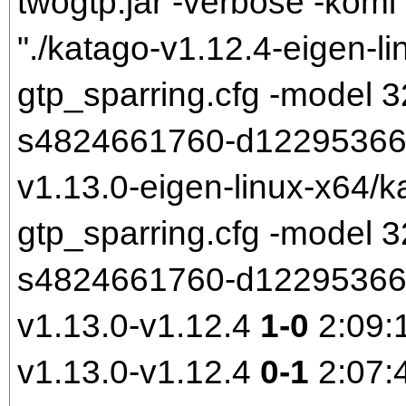
twogtp.jar -verbose -komi 
"./katago-v1.12.4-eigen-li
gtp_sparring.cfg -model
s4824661760-d1229536699.
v1.13.0-eigen-linux-x64/k
gtp_sparring.cfg -model
s4824661760-d1229536699
v1.13.0-v1.12.4
1-0
2:09:
v1.13.0-v1.12.4
0-1
2:07: