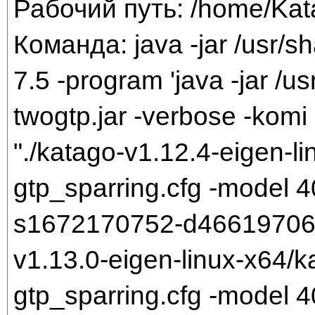
Рабочий путь: /home/Ka
Команда: java -jar /usr/sh
7.5 -program 'java -jar /us
twogtp.jar -verbose -komi 
"./katago-v1.12.4-eigen-li
gtp_sparring.cfg -model
s1672170752-d466197061.b
v1.13.0-eigen-linux-x64/k
gtp_sparring.cfg -model