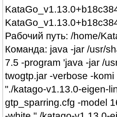
KataGo_v1.13.0+b18c384
KataGo_v1.13.0+b18c384
Рабочий путь: /home/Ka
Команда: java -jar /usr/sh
7.5 -program 'java -jar /us
twogtp.jar -verbose -komi 
"./katago-v1.13.0-eigen-li
gtp_sparring.cfg -model 
-white "./katago-v1.13.0-e