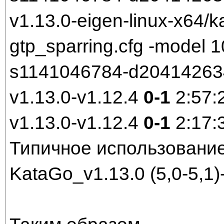
v1.13.0-eigen-linux-x64/k
gtp_sparring.cfg -model
s1141046784-d204142634.
v1.13.0-v1.12.4
0-1
2:57:
v1.13.0-v1.12.4
0-1
2:17:
Типичное использование
KataGo_v1.13.0 (5,0-5,1)-