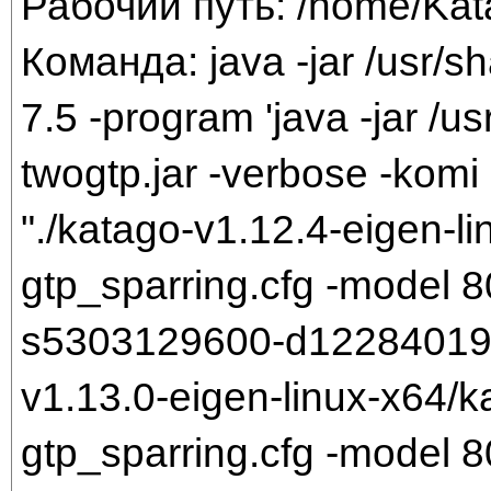
Рабочий путь: /home/Ka
Команда: java -jar /usr/sh
7.5 -program 'java -jar /us
twogtp.jar -verbose -komi 
"./katago-v1.12.4-eigen-li
gtp_sparring.cfg -model
s5303129600-d1228401921.
v1.13.0-eigen-linux-x64/k
gtp_sparring.cfg -model