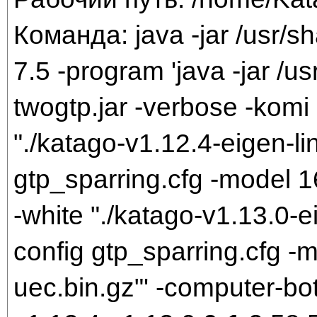
Команда: java -jar /usr/sh
7.5 -program 'java -jar /us
twogtp.jar -verbose -komi 
"./katago-v1.12.4-eigen-li
gtp_sparring.cfg -model 
-white "./katago-v1.13.0-e
config gtp_sparring.cfg 
uec.bin.gz"' -computer-bo