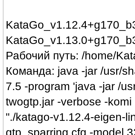
KataGo_v1.12.4+g170_b
KataGo_v1.13.0+g170_
Рабочий путь: /home/Ka
Команда: java -jar /usr/sh
7.5 -program 'java -jar /us
twogtp.jar -verbose -komi 
"./katago-v1.12.4-eigen-li
gtp_sparring.cfg -model