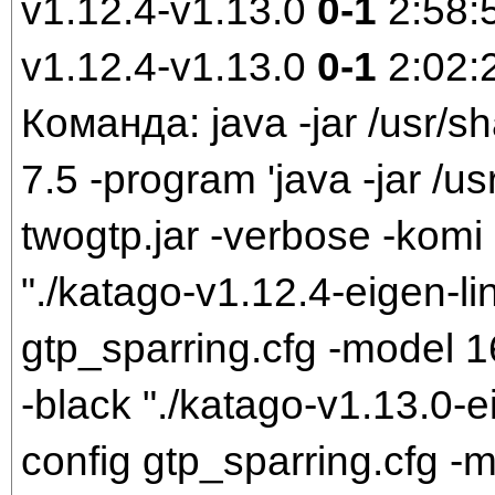
v1.12.4-v1.13.0
0-1
2:58:
v1.12.4-v1.13.0
0-1
2:02:
Команда: java -jar /usr/sh
7.5 -program 'java -jar /us
twogtp.jar -verbose -komi 
"./katago-v1.12.4-eigen-li
gtp_sparring.cfg -model 
-black "./katago-v1.13.0-e
config gtp_sparring.cfg 