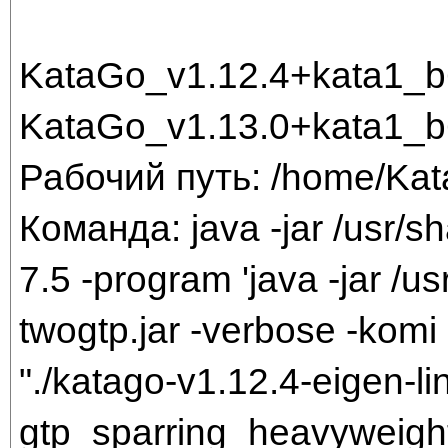
KataGo_v1.12.4+kata1_
KataGo_v1.13.0+kata1_
Рабочий путь: /home/Ka
Команда: java -jar /usr/sh
7.5 -program 'java -jar /us
twogtp.jar -verbose -komi 
"./katago-v1.12.4-eigen-li
gtp_sparring_heavyweigh