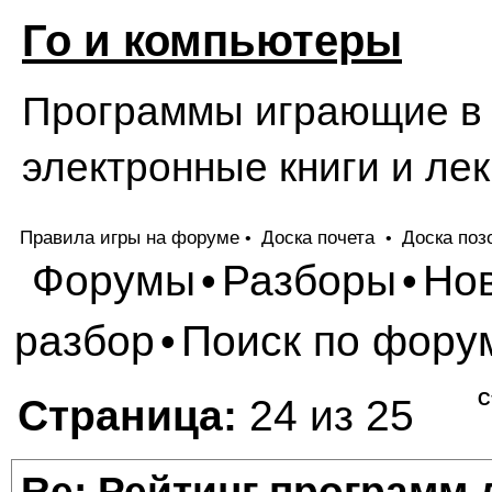
Го и компьютеры
Программы играющие в Г
электронные книги и лек
Правила игры на форуме
Доска почета
Доска поз
•
•
Форумы
Разборы
Но
•
•
разбор
Поиск по фору
•
С
Страница:
24 из 25
Re: Рейтинг программ 