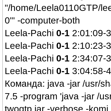
"/home/Leela0110GTP/leel
0"' -computer-both
Leela-Pachi
0-1
2:01:09-
Leela-Pachi
0-1
2:10:23-
Leela-Pachi
0-1
2:34:07-
Leela-Pachi
0-1
3:04:58-
Команда: java -jar /usr/sh
7.5 -program 'java -jar /us
twogtp.jar -verbose -komi 