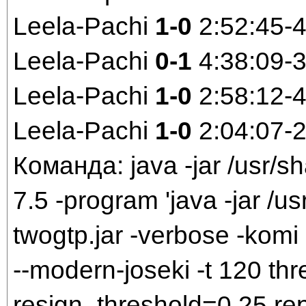
Leela-Pachi
1-0
2:52:45-
Leela-Pachi
0-1
4:38:09-
Leela-Pachi
1-0
2:58:12-
Leela-Pachi
1-0
2:04:07-
Команда: java -jar /usr/sh
7.5 -program 'java -jar /us
twogtp.jar -verbose -komi 
--modern-joseki -t 120 t
resign_threshold=0.25 rep