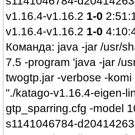
s1141046784-d204142634.
v1.16.4-v1.16.2
1-0
2:51:
v1.16.4-v1.16.2
1-0
4:10:
Команда: java -jar /usr/sh
7.5 -program 'java -jar /us
twogtp.jar -verbose -komi 
"./katago-v1.16.4-eigen-li
gtp_sparring.cfg -model
s1141046784-d204142634.b