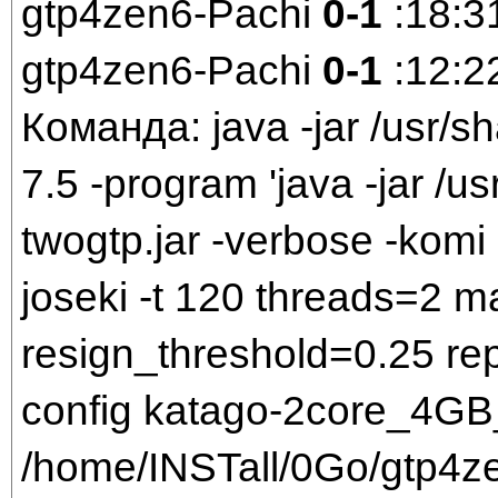
gtp4zen6-Pachi
0-1
:18:3
gtp4zen6-Pachi
0-1
:12:2
Команда: java -jar /usr/sh
7.5 -program 'java -jar /us
twogtp.jar -verbose -komi 
joseki -t 120 threads=2 
resign_threshold=0.25 rep
config katago-2core_4GB_
/home/INSTall/0Go/gtp4zen