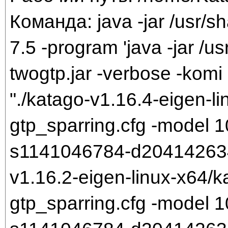
Команда: java -jar /usr/sh
7.5 -program 'java -jar /us
twogtp.jar -verbose -komi 
"./katago-v1.16.4-eigen-li
gtp_sparring.cfg -model
s1141046784-d204142634.b
v1.16.2-eigen-linux-x64/k
gtp_sparring.cfg -model