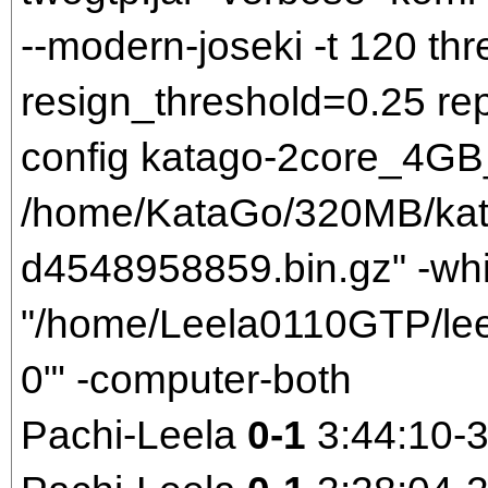
--modern-joseki -t 120 t
resign_threshold=0.25 rep
config katago-2core_4GB
/home/KataGo/320MB/kat
d4548958859.bin.gz" -whi
"/home/Leela0110GTP/leel
0"' -computer-both
Pachi-Leela
0-1
3:44:10-