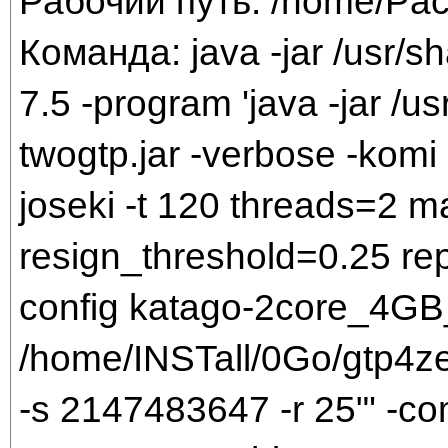
Рабочий путь: /home/Pac
Команда: java -jar /usr/sh
7.5 -program 'java -jar /us
twogtp.jar -verbose -komi 
joseki -t 120 threads=2 
resign_threshold=0.25 rep
config katago-2core_4GB_
/home/INSTall/0Go/gtp4zen
-s 2147483647 -r 25"' -c