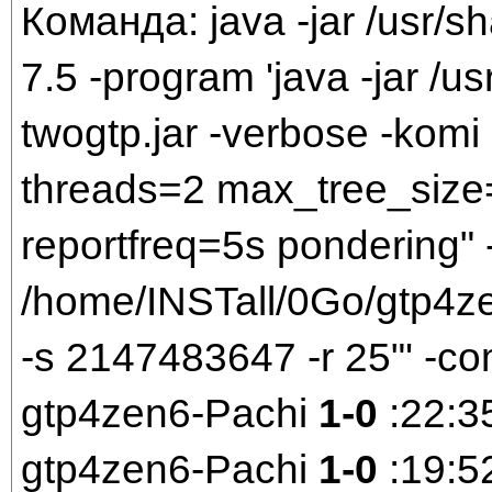
Команда: java -jar /usr/sh
7.5 -program 'java -jar /us
twogtp.jar -verbose -komi 
threads=2 max_tree_size
reportfreq=5s pondering" 
/home/INSTall/0Go/gtp4zen
-s 2147483647 -r 25"' -c
gtp4zen6-Pachi
1-0
:22:3
gtp4zen6-Pachi
1-0
:19:5