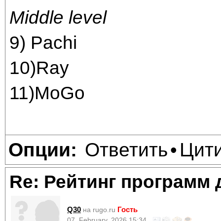
Middle level
9) Pachi
10)Ray
11)MoGo
Ответить
Цит
Опции:
•
Re: Рейтинг программ 
Q30
Гость
на rugo.ru
07, February, 2026 15:34