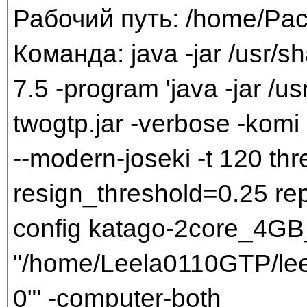
Рабочий путь: /home/Pac
Команда: java -jar /usr/sh
7.5 -program 'java -jar /us
twogtp.jar -verbose -komi 
--modern-joseki -t 120 t
resign_threshold=0.25 rep
config katago-2core_4GB_
"/home/Leela0110GTP/leel
0"' -computer-both