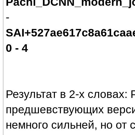
Pachi_DCNN_modern_jo
-
SAI+527ae617c8a61caa
0 - 4
Результат в 2-х словах: 
предшевствующих верси
немного сильней, но от