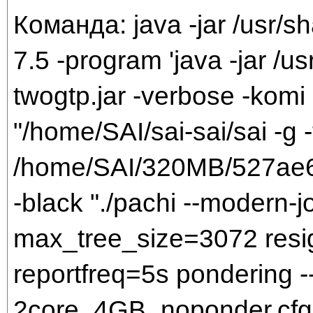
Команда: java -jar /usr/sh
7.5 -program 'java -jar /us
twogtp.jar -verbose -komi 
"/home/SAI/sai-sai/sai -g -
/home/SAI/320MB/527ae
-black "./pachi --modern-j
max_tree_size=3072 resi
reportfreq=5s pondering -
2core_4GB_noponder.cfg 