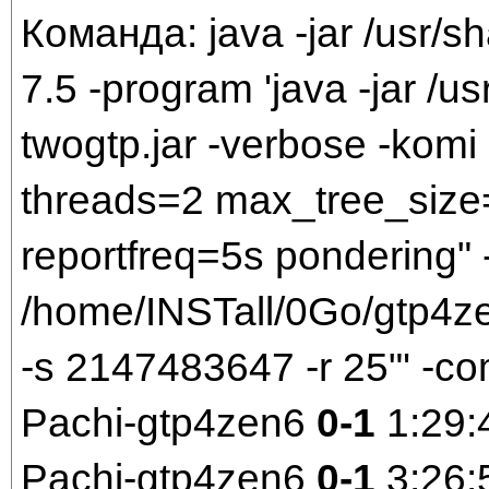
Команда: java -jar /usr/sh
7.5 -program 'java -jar /us
twogtp.jar -verbose -komi 
threads=2 max_tree_size
reportfreq=5s pondering" 
/home/INSTall/0Go/gtp4zen
-s 2147483647 -r 25"' -c
Pachi-gtp4zen6
0-1
1:29:
Pachi-gtp4zen6
0-1
3:26: