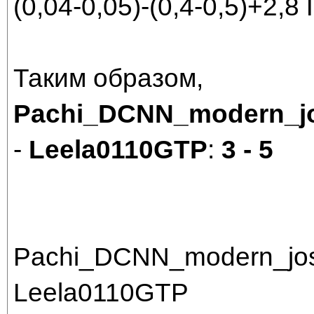
(0,04-0,05)-(0,4-0,5)+2,8 
Таким образом,
Pachi_DCNN_modern_jo
-
Leela0110GTP
:
3 - 5
Pachi_DCNN_modern_jos
Leela0110GTP