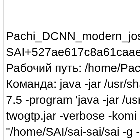
Pachi_DCNN_modern_jos
SAI+527ae617c8a61caae
Рабочий путь: /home/Pac
Команда: java -jar /usr/sh
7.5 -program 'java -jar /us
twogtp.jar -verbose -komi 
"/home/SAI/sai-sai/sai -g -