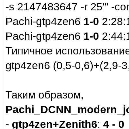
-s 2147483647 -r 25"' -c
Pachi-gtp4zen6
1-0
2:28:
Pachi-gtp4zen6
1-0
2:44:
Типичное использовани
gtp4zen6 (0,5-0,6)+(2,9-3
Таким образом,
Pachi_DCNN_modern_jo
-
gtp4zen+Zenith6
:
4 - 0