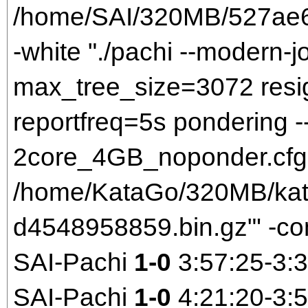
/home/SAI/320MB/527ae
-white "./pachi --modern-j
max_tree_size=3072 resi
reportfreq=5s pondering -
2core_4GB_noponder.cfg 
/home/KataGo/320MB/kat
d4548958859.bin.gz"' -co
SAI-Pachi
1-0
3:57:25-3:
SAI-Pachi
1-0
4:21:20-3: