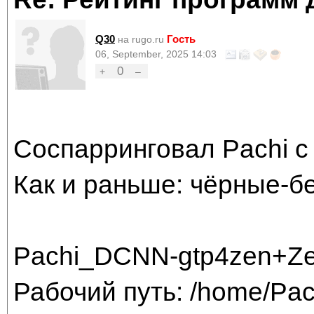
Q30
Гость
на rugo.ru
06, September, 2025 14:03
0
+
–
Соспарринговал Pachi с
Как и раньше: чёрные-б
Pachi_DCNN-gtp4zen+Ze
Рабочий путь: /home/Pac