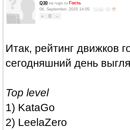
Q30
Гость
на rugo.ru
06, September, 2025 14:05
0
+
–
Итак, рейтинг движков г
сегодняшний день выгл
Top level
1) KataGo
2) LeelaZero