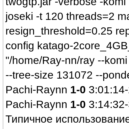
twogtp.jar -verbose -komi 
joseki -t 120 threads=2 
resign_threshold=0.25 rep
config katago-2core_4GB_
"/home/Ray-nn/ray --komi 
--tree-size 131072 --pond
Pachi-Raynn
1-0
3:01:14
Pachi-Raynn
1-0
3:14:32
Типичное использовани