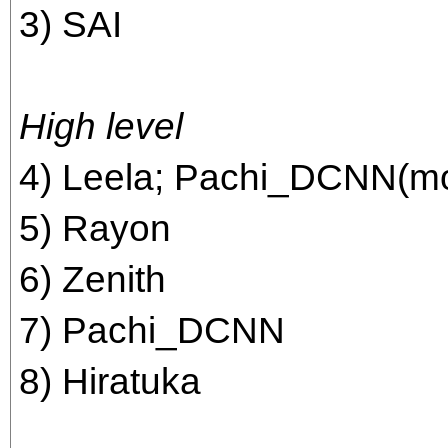
3) SAI
High level
4) Leela; Pachi_DCNN(mo
5) Rayon
6) Zenith
7) Pachi_DCNN
8) Hiratuka