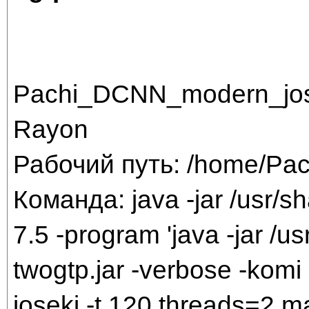
Pachi_DCNN_modern_jos
Rayon
Рабочий путь: /home/Pac
Команда: java -jar /usr/sh
7.5 -program 'java -jar /us
twogtp.jar -verbose -komi 
joseki -t 120 threads=2 