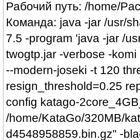
Рабочий путь: /home/Pac
Команда: java -jar /usr/sh
7.5 -program 'java -jar /us
twogtp.jar -verbose -komi 
--modern-joseki -t 120 t
resign_threshold=0.25 rep
config katago-2core_4GB
/home/KataGo/320MB/kat
d4548958859.bin.gz" -bla