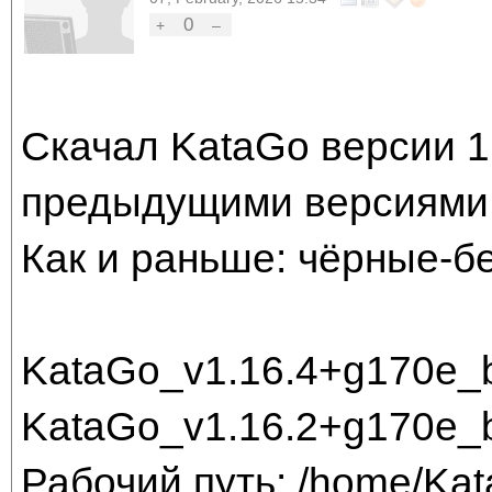
0
+
–
Скачал KataGo версии 1
предыдущими версиями
Как и раньше: чёрные-б
KataGo_v1.16.4+g170e_
KataGo_v1.16.2+g170e
Рабочий путь: /home/Ka