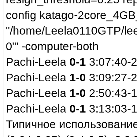
config katago-2core_4GB_
"/home/Leela0110GTP/leel
0"' -computer-both
Pachi-Leela
0-1
3:07:40-
Pachi-Leela
1-0
3:09:27-
Pachi-Leela
1-0
2:50:43-
Pachi-Leela
0-1
3:13:03-
Типичное использовани