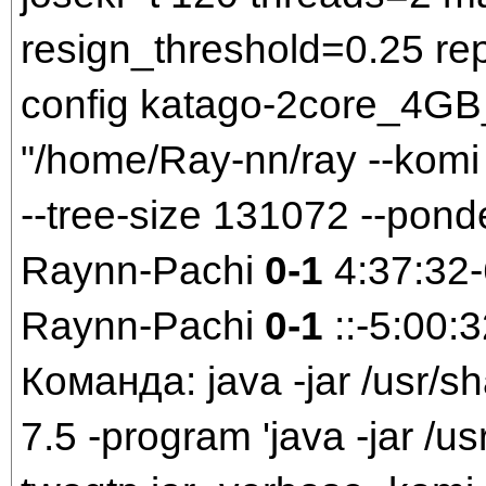
resign_threshold=0.25 rep
config katago-2core_4GB_
"/home/Ray-nn/ray --komi 
--tree-size 131072 --pond
Raynn-Pachi
0-1
4:37:32
Raynn-Pachi
0-1
::-5:00:
Команда: java -jar /usr/sh
7.5 -program 'java -jar /us