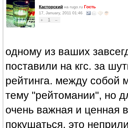
Касторский
Гость
на rugo.ru
17, January, 2011 01:46
1
+
–
одному из ваших завсег
поставили на кгс. за шу
рейтинга. между собой м
тему "рейтомании", но дл
очень важная и ценная в
покушаться. это неприли