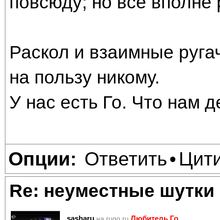
повсюду; но всё вполне
Раскол и взаимные ругач
на пользу никому.
У нас есть Го. Что нам 
Ответить
Цит
Опции:
•
Re: неуместные шутки
sasharu
Любитель Го
на rugo.ru