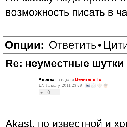
возможность писать в ча
Ответить
Цит
Опции:
•
Re: неуместные шутки
Antarex
Ценитель Го
на rugo.ru
17, January, 2011 23:58
0
+
–
Akast, по известной и 