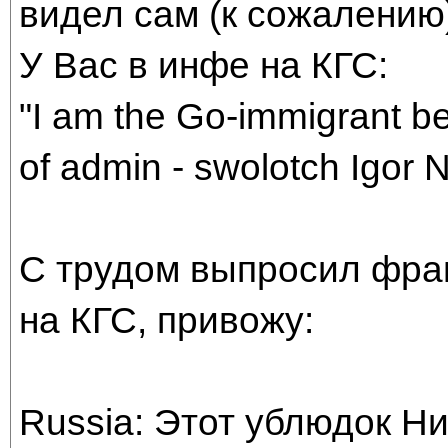
видел сам (к сожалению
У Вас в инфе на КГС:
"I am the Go-immigrant b
of admin - swolotch Igor N
С трудом выпросил фраг
на КГС, привожу:
Russia: Этот ублюдок Н