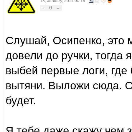
18, January, 2011 00:15
0
+
–
Слушай, Осипенко, это 
довели до ручки, тогда я
выбей первые логи, где 
вытяни. Выложи сюда. О
будет.
Я тебе даже скажу чем з