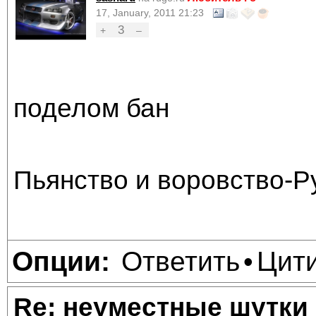
17, January, 2011 21:23
3
+
–
поделом бан
Пьянство и воровство-Р
Ответить
Цит
Опции:
•
Re: неуместные шутки