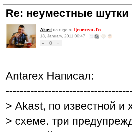
Re: неуместные шутки
Akast
Ценитель Го
на rugo.ru
18, January, 2011 00:47
0
+
–
Antarex Написал:
-----------------------------------
> Akast, по известной 
> схеме. три предупрежд