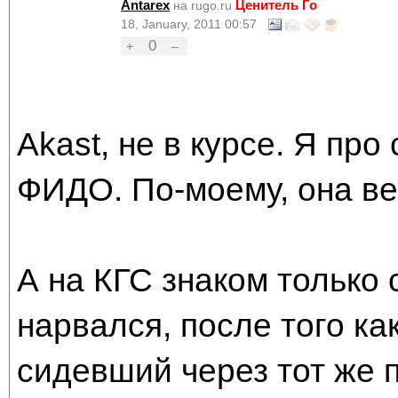
Antarex
Ценитель Го
на rugo.ru
18, January, 2011 00:57
0
+
–
Akast, не в курсе. Я про
ФИДО. По-моему, она ве
А на КГС знаком только 
нарвался, после того ка
сидевший через тот же п