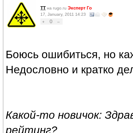
TT
Эксперт Го
на rugo.ru
17, January, 2011 14:23
0
+
–
Боюсь ошибиться, но каж
Недословно и кратко де
Какой-то новичок: Здра
рейтинг?