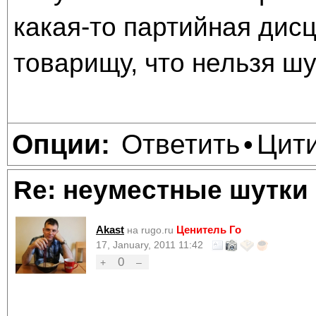
какая-то партийная дис
товарищу, что нельзя шу
Ответить
Цит
Опции:
•
Re: неуместные шутки
Akast
Ценитель Го
на rugo.ru
17, January, 2011 11:42
0
+
–