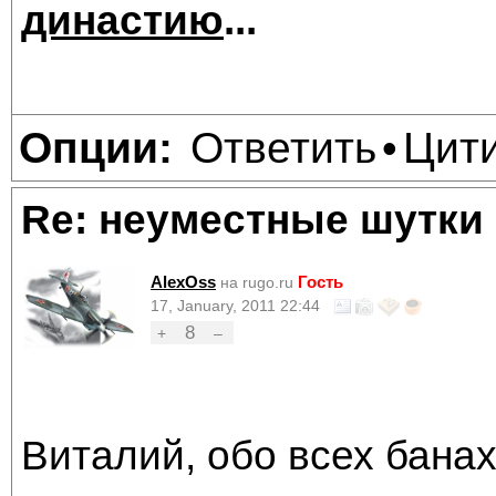
династию
...
Ответить
Цит
Опции:
•
Re: неуместные шутки
AlexOss
Гость
на rugo.ru
17, January, 2011 22:44
8
+
–
Виталий, обо всех банах 