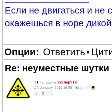
Если не двигаться и не 
окажешься в норе дикой
Ответить
Цит
Опции:
•
Re: неуместные шутки
TT
Эксперт Го
на rugo.ru
17, January, 2011 16:55
0
+
–