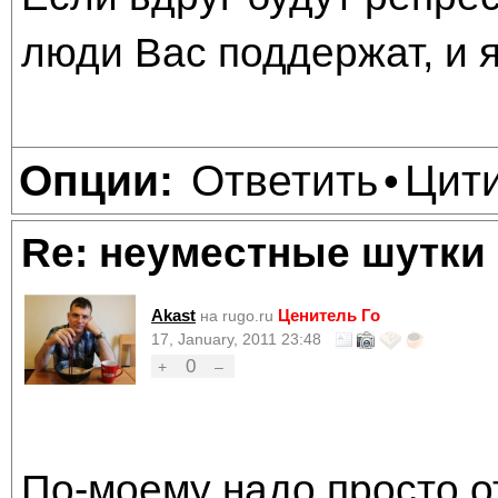
люди Вас поддержат, и я
Ответить
Цит
Опции:
•
Re: неуместные шутки
Akast
Ценитель Го
на rugo.ru
17, January, 2011 23:48
0
+
–
По-моему надо просто 