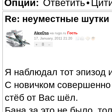
Ответить
Цит
Опции:
•
Re: неуместные шутки
AlexOss
Гость
на rugo.ru
17, January, 2011 21:20
8
+
–
Я наблюдал тот эпизод и
С новичком совершенно
стёб от Вас шёл.
Бана за это не было, то