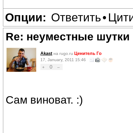
Ответить
Цит
Опции:
•
Re: неуместные шутки
Akast
Ценитель Го
на rugo.ru
17, January, 2011 15:46
0
+
–
Сам виноват. :)
________________