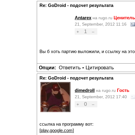
Re: GoDroid - подсчет результата
Antarex
Ценитель
на rugo.ru
21, September, 2012 11:16
1
+
–
Вы б хоть партию выложили, и ссылку на этого 
Ответить
Цитировать
Опции:
•
Re: GoDroid - подсчет результата
dimedroll
Гость
на rugo.ru
21, September, 2012 17:40
0
+
–
ссылка на программу вот:
[
play.google.com
]