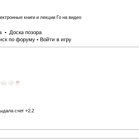
ектронные книги и лекции Го на видео
та
Доска позора
•
иск по форуму
Войти в игру
•
ыдала счет +2.2