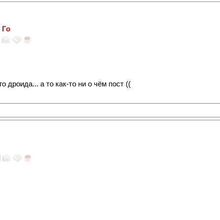
 Го
дроида... а то как-то ни о чём пост ((