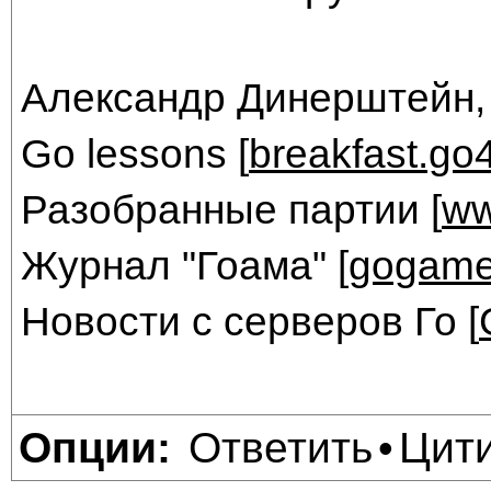
Александр Динерштейн,
Go lessons [
breakfast.go
Разобранные партии [
ww
Журнал "Гоама" [
gogame
Новости с серверов Го [
Ответить
Цит
Опции:
•