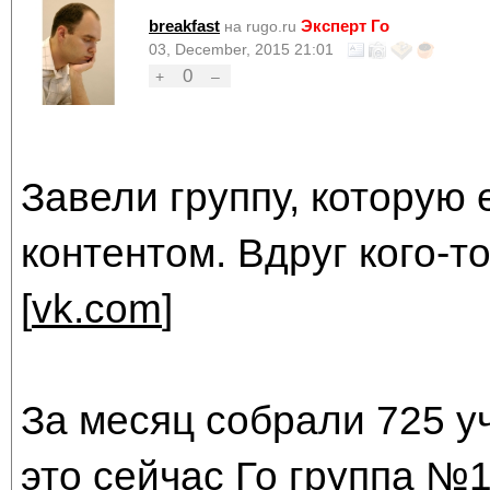
breakfast
Эксперт Го
на rugo.ru
03, December, 2015 21:01
0
+
–
Завели группу, которую
контентом. Вдруг кого-т
[
vk.com
]
За месяц собрали 725 уч
это сейчас Го группа №1