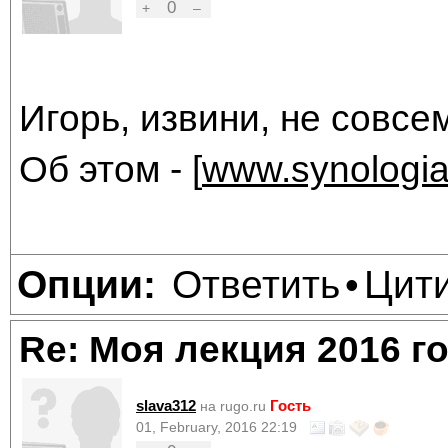
0
+
–
Игорь, извини, не совсе
Об этом - [
www.synologia
Ответить
Цит
Опции:
•
Re: Моя лекция 2016 г
slava312
Гость
на rugo.ru
01, February, 2016 22:19