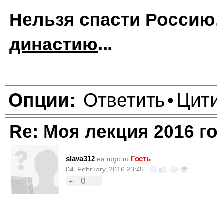
Нельзя спасти Россию
династию
...
Ответить
Цит
Опции:
•
Re: Моя лекция 2016 г
slava312
Гость
на rugo.ru
04, February, 2016 23:45
0
+
–