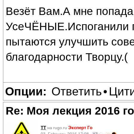
Везёт Вам.А мне попада
УсеЧЁНЫЕ.Испоганили 
пытаются улучшить сов
благодарности Творцу.(
Ответить
Цит
Опции:
•
Re: Моя лекция 2016 г
TT
Эксперт Го
на rugo.ru