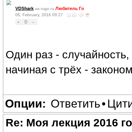
VDShark
Любитель Го
на rugo.ru
05, February, 2016 09:27
0
+
–
Один раз - случайность,
начиная с трёх - законом
Ответить
Цит
Опции:
•
Re: Моя лекция 2016 г