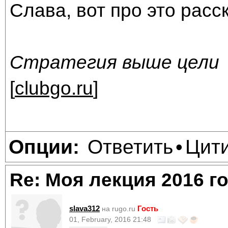
Слава, вот про это расс
Стратегия выше цели
[
clubgo.ru
]
Ответить
Цит
Опции:
•
Re: Моя лекция 2016 г
slava312
Гость
на rugo.ru
01, February, 2016 21:48