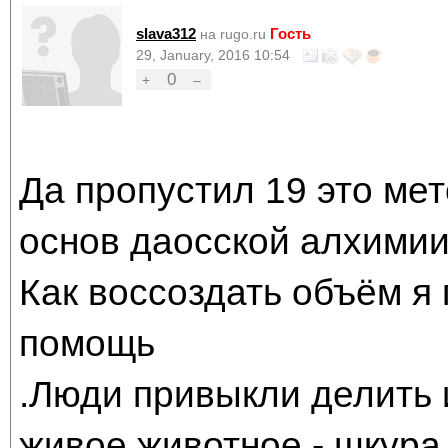
slava312
Гость
на rugo.ru
29, January, 2016 10:54
0
+
–
Да пропустил 19 это мет
основ даосской алхимии
Как воссоздать объём я 
помощь
.Люди привыкли делить и
живое животное - шкура 