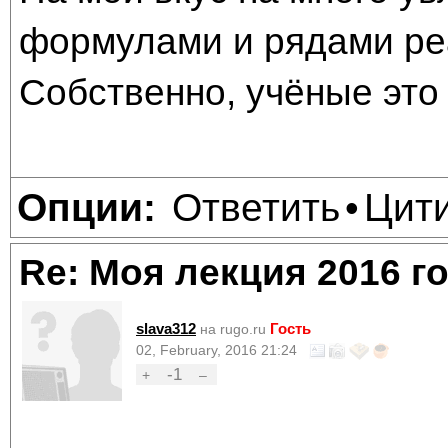
формулами и рядами ре
Собственно, учёные это 
Ответить
Цит
Опции:
•
Re: Моя лекция 2016 г
slava312
Гость
на rugo.ru
02, February, 2016 21:24
-1
+
–