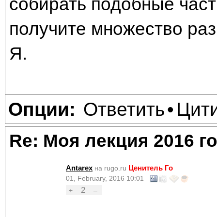
собирать подобные част
получите множество ра
Я.
Ответить
Цит
Опции:
•
Re: Моя лекция 2016 г
Antarex
Ценитель Го
на rugo.ru
01, February, 2016 10:01
2
+
–