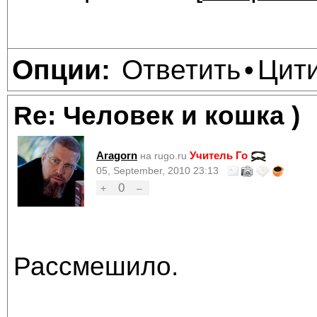
Ответить
Цит
Опции:
•
Re: Человек и кошка )
Aragorn
Учитель Го
на rugo.ru
05, September, 2010 23:13
0
+
–
Рассмешило.