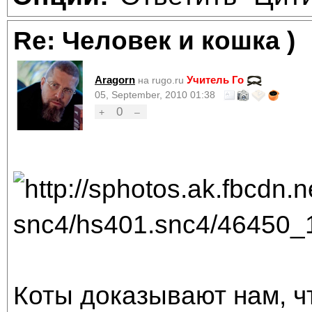
Re: Человек и кошка )
Aragorn
Учитель Го
на rugo.ru
05, September, 2010 01:38
0
+
–
Коты доказывают нам, ч