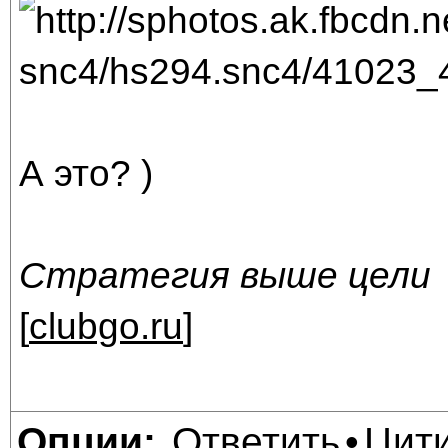
А это? )
Стратегия выше цели
[
clubgo.ru
]
Ответить
Цит
Опции:
•