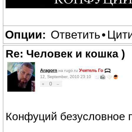
Ответить
Цит
Опции:
•
Re: Человек и кошка )
Aragorn
Учитель Го
на rugo.ru
12, September, 2010 23:10
0
+
–
Конфуций безусловное п