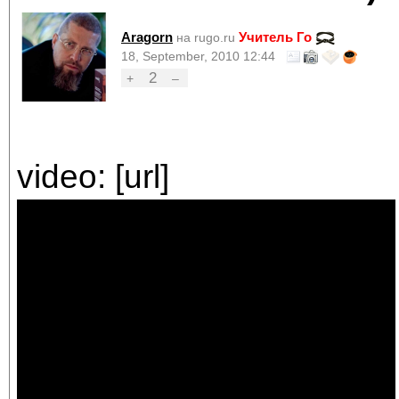
Aragorn
Учитель Го
на rugo.ru
18, September, 2010 12:44
2
+
–
video: [url]