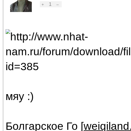
1
+
–
мяу :)
Болгарское Го [
weiqiland