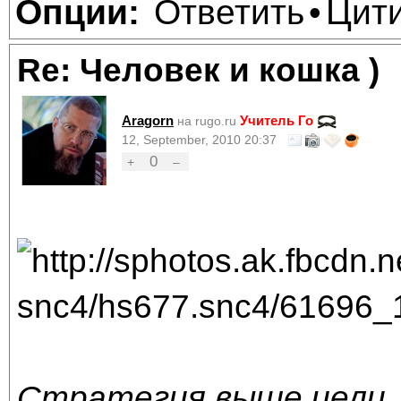
Ответить
Цит
Опции:
•
Re: Человек и кошка )
Aragorn
Учитель Го
на rugo.ru
12, September, 2010 20:37
0
+
–
Стратегия выше цели