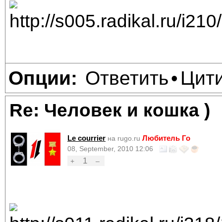
Ответить
Цит
Опции:
•
Re: Человек и кошка )
Le courrier
Любитель Го
на rugo.ru
08, September, 2010 12:06
1
+
–