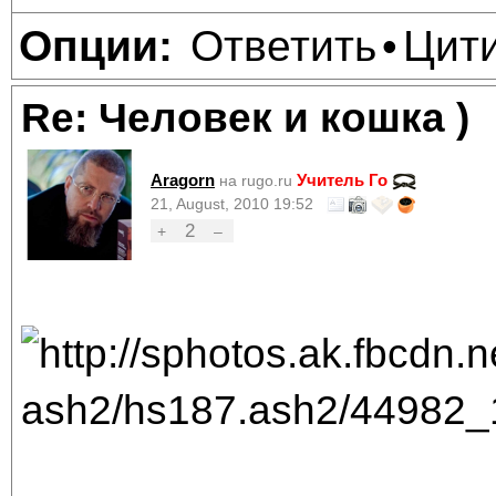
Ответить
Цит
Опции:
•
Re: Человек и кошка )
Aragorn
Учитель Го
на rugo.ru
21, August, 2010 19:52
2
+
–