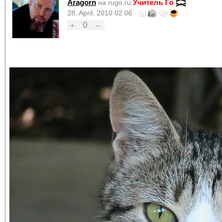
Aragorn
Учитель Го
на rugo.ru
28, April, 2010 02:06
0
+
–