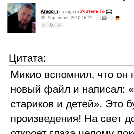
Aragorn
Учитель Го
на rugo.ru
20, September, 2010 16:27
0
+
–
Цитата:
Микио вспомнил, что он 
новый файл и написал: «
стариков и детей». Это б
произведения! На свет д
откроет глаза целому по