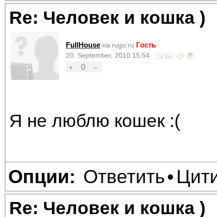
Re: Человек и кошка )
FullHouse
Гость
на rugo.ru
20, September, 2010 15:54
0
+
–
Я не люблю кошек :(
Ответить
Цит
Опции:
•
Re: Человек и кошка )