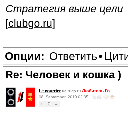
Стратегия выше цели
[
clubgo.ru
]
Ответить
Цит
Опции:
•
Re: Человек и кошка )
Le courrier
Любитель Го
на rugo.ru
08, September, 2010 02:35
0
+
–