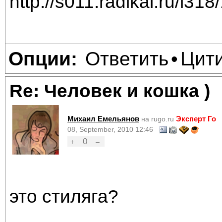
Ответить
Цит
Опции:
•
Re: Человек и кошка )
Михаил Емельянов
Эксперт Го
на rugo.ru
08, September, 2010 12:46
0
+
–
это стиляга?