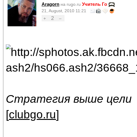
Aragorn
Учитель Го
на rugo.ru
21, August, 2010 11:21
2
+
–
Стратегия выше цели
[
clubgo.ru
]