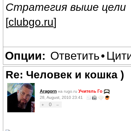
Стратегия выше цели
[
clubgo.ru
]
Ответить
Цит
Опции:
•
Re: Человек и кошка )
Aragorn
Учитель Го
на rugo.ru
28, August, 2010 23:41
0
+
–