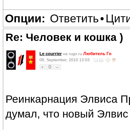
Ответить
Цит
Опции:
•
Re: Человек и кошка )
Le courrier
Любитель Го
на rugo.ru
08, September, 2010 13:03
0
+
–
Реинкарнация Элвиса Пр
думал, что новый Элвис 