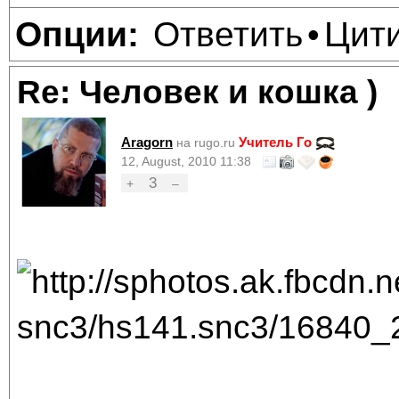
Ответить
Цит
Опции:
•
Re: Человек и кошка )
Aragorn
Учитель Го
на rugo.ru
12, August, 2010 11:38
3
+
–