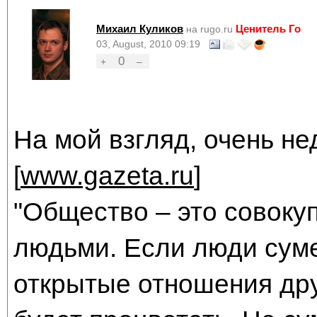
Михаил Куликов
Ценитель Го
на rugo.ru
03, August, 2010 09:19
0
+
–
На мой взгляд, очень не
[
www.gazeta.ru
]
"Общество – это совоку
людьми. Если люди суме
открытые отношения дру