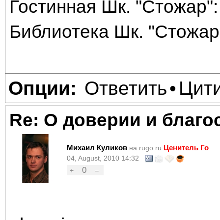
Гостинная Шк. "Стожар": 
Библиотека Шк. "Стожар"
Ответить
Цит
Опции:
•
Re: О доверии и благо
Михаил Куликов
Ценитель Го
на rugo.ru
04, August, 2010 14:32
0
+
–