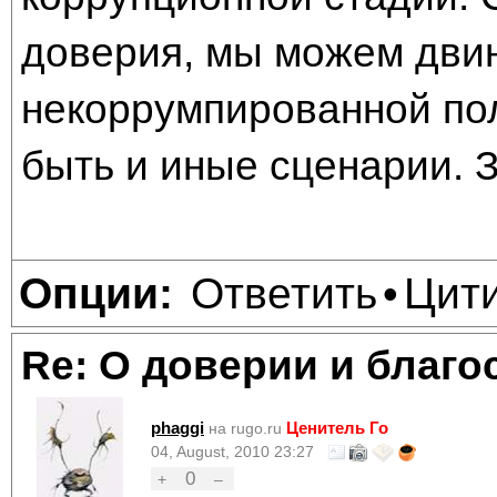
доверия, мы можем двин
некоррумпированной пол
быть и иные сценарии. З
Ответить
Цит
Опции:
•
Re: О доверии и благо
phaggi
Ценитель Го
на rugo.ru
04, August, 2010 23:27
0
+
–