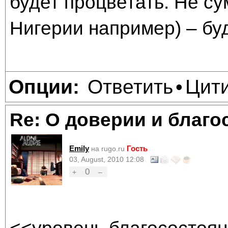
будет процветать. Не су
Нигерии например) – буд
Ответить
Цит
Опции:
•
Re: О доверии и благо
Emily
Гость
на rugo.ru
03, August, 2010 12:08
0
+
–