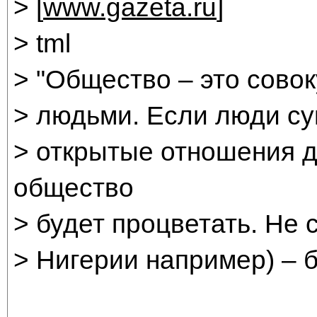
> [
www.gazeta.ru
]
> tml
> "Общество – это сово
> людьми. Если люди су
> открытые отношения др
общество
> будет процветать. Не 
> Нигерии например) – б