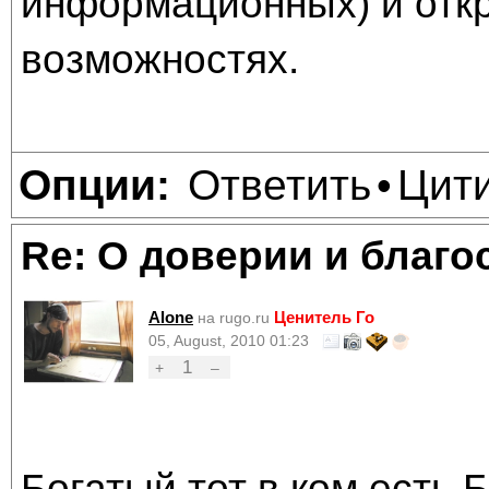
информационных) и отк
возможностях.
Ответить
Цит
Опции:
•
Re: О доверии и благо
Alone
Ценитель Го
на rugo.ru
05, August, 2010 01:23
1
+
–
Богатый тот в ком есть Бо