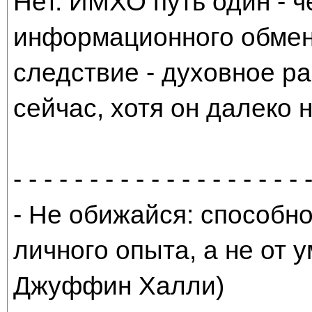
Нет. ИМХО путь один - 
информационного обмена
следствие - духовное ра
сейчас, хотя он далеко 
- - - - - - - - - - - - - - - - - - - 
- Не обижайся: способно
личного опыта, а не от
Джуффин Халли)