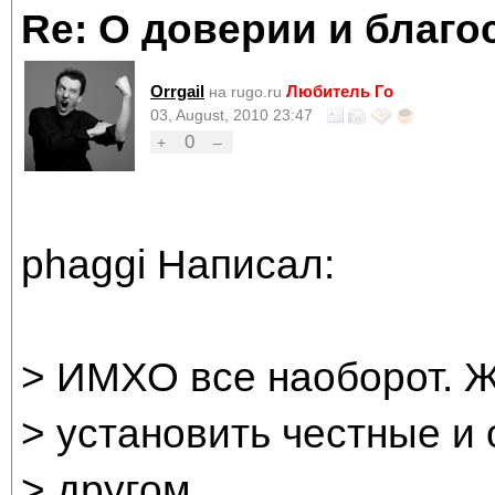
Re: О доверии и благо
Orrgail
Любитель Го
на rugo.ru
03, August, 2010 23:47
0
+
–
phaggi Написал:
> ИМХО все наоборот. Ж
> установить честные и
> другом