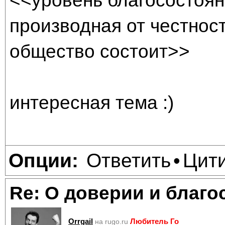
<<уровень благосостоян
производная от честнос
общество состоит>>
интересная тема :)
Ответить
Цит
Опции:
•
Re: О доверии и благо
Orrgail
Любитель Го
на rugo.ru