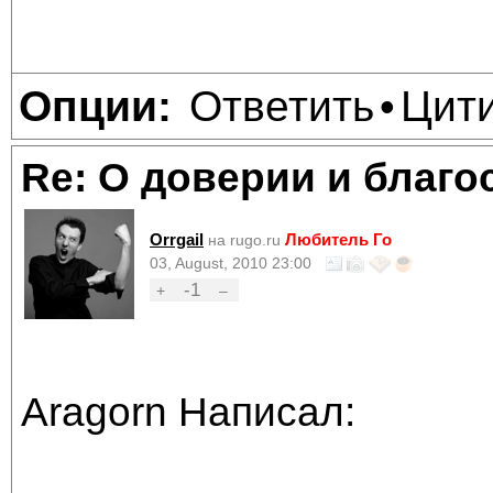
Ответить
Цит
Опции:
•
Re: О доверии и благо
Orrgail
Любитель Го
на rugo.ru
03, August, 2010 23:00
-1
+
–
Aragorn Написал: