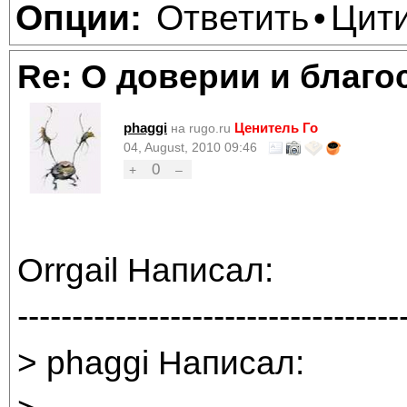
Ответить
Цит
Опции:
•
Re: О доверии и благо
phaggi
Ценитель Го
на rugo.ru
04, August, 2010 09:46
0
+
–
Orrgail Написал:
-----------------------------------
> phaggi Написал: