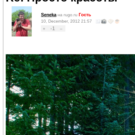
Seneka
Гость
на rugo.ru
10, December, 2012 21:57
-1
+
–