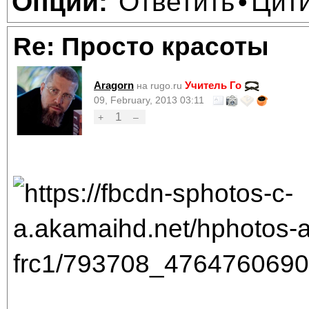
Ответить
Цит
Опции:
•
Re: Просто красоты
Aragorn
Учитель Го
на rugo.ru
09, February, 2013 03:11
1
+
–