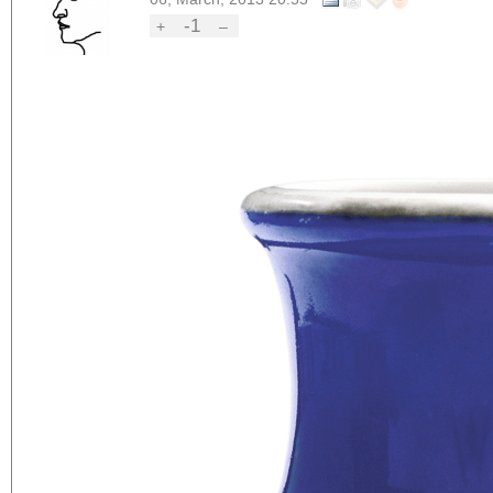
-1
+
–