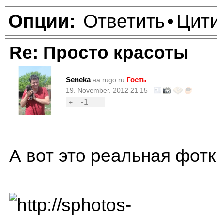
Ответить
Цит
Опции:
•
Re: Просто красоты
Seneka
Гость
на rugo.ru
19, November, 2012 21:15
-1
+
–
А вот это реальная фот