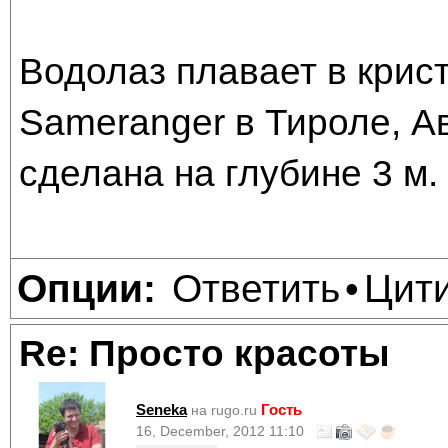
Водолаз плавает в крис
Sameranger в Тироле, А
сделана на глубине 3 м.
Ответить
Цит
Опции:
•
Re: Просто красоты
Seneka
Гость
на rugo.ru
16, December, 2012 11:10