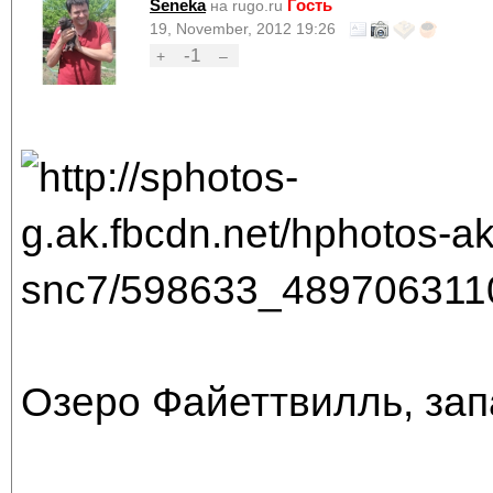
Seneka
Гость
на rugo.ru
19, November, 2012 19:26
-1
+
–
Озеро Файеттвилль, за