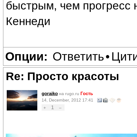
быстрым, чем прогресс 
Кеннеди
Ответить
Цит
Опции:
•
Re: Просто красоты
goraiko
Гость
на rugo.ru
14, December, 2012 17:41
1
+
–