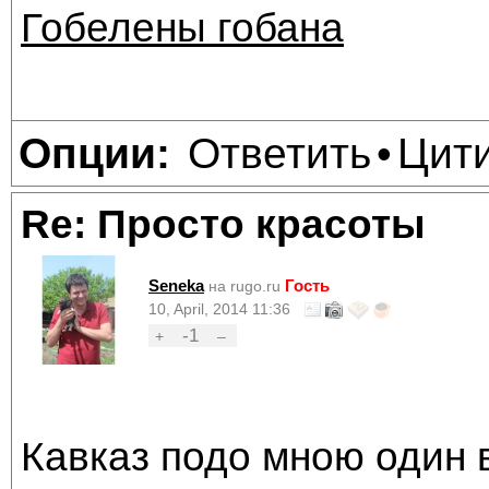
Гобелены гобана
Ответить
Цит
Опции:
•
Re: Просто красоты
Seneka
Гость
на rugo.ru
10, April, 2014 11:36
-1
+
–
Кавказ подо мною один