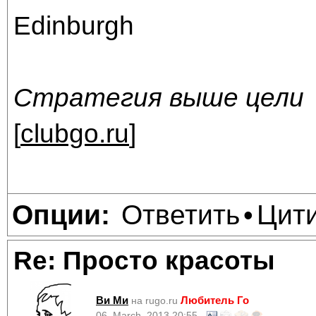
Edinburgh
Стратегия выше цели
[
clubgo.ru
]
Ответить
Цит
Опции:
•
Re: Просто красоты
Ви Ми
Любитель Го
на rugo.ru
06, March, 2013 20:55