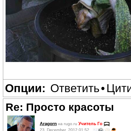
Ответить
Цит
Опции:
•
Re: Просто красоты
Aragorn
Учитель Го
на rugo.ru
23, December, 2012 01:52