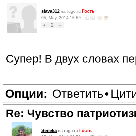
slava312
Гость
на rugo.ru
05, May, 2014 15:59
2
+
–
Супер! В двух словах п
Ответить
Цит
Опции:
•
Re: Чувство патриотиз
Seneka
Гость
на rugo.ru