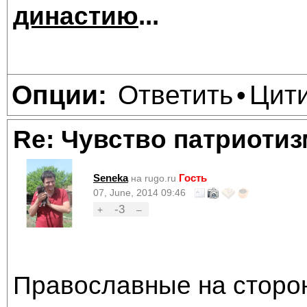
династию
...
Ответить
Цит
Опции:
•
Re: Чувство патриотиз
Seneka
Гость
на rugo.ru
07, June, 2014 09:46
-3
+
–
Православные на стороне