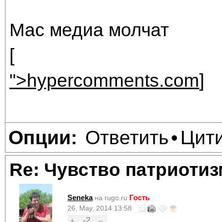
Мас медиа молчат
[
">hypercomments.com
]
Ответить
Цит
Опции:
•
Re: Чувство патриотиз
Seneka
Гость
на rugo.ru
26, May, 2014 13:58
-2
+
–