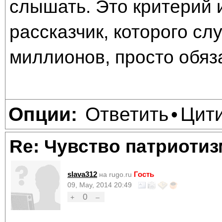
слышать. Это критерий и
рассказчик, которого сл
миллионов, просто обяз
Ответить
Цит
Опции:
•
Re: Чувство патриотиз
slava312
Гость
на rugo.ru
09, May, 2014 20:49
0
+
–