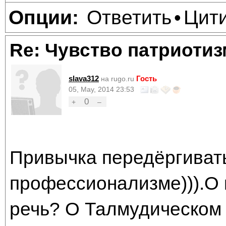
Ответить
Цит
Опции:
•
Re: Чувство патриотиз
slava312
Гость
на rugo.ru
05, May, 2014 23:53
0
+
–
Привычка передёргивать
профессионализме))).О 
речь? О Талмудическом