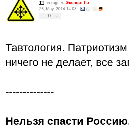
TT
Эксперт Го
на rugo.ru
26, May, 2014 14:08
0
+
–
Тавтология. Патриотизм 
ничего не делает, все з
--------------
Нельзя спасти Россию