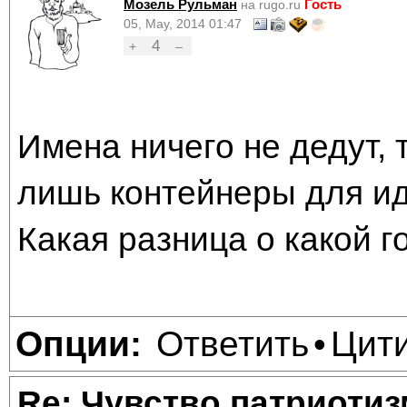
Мозель Рульман
Гость
на rugo.ru
05, May, 2014 01:47
4
+
–
Имена ничего не дедут, т
лишь контейнеры для ид
Какая разница о какой г
Ответить
Цит
Опции:
•
Re: Чувство патриотиз