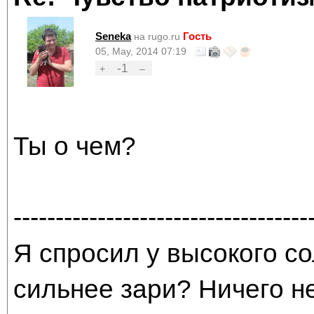
Seneka
Гость
на rugo.ru
05, May, 2014 07:19
-1
+
–
Ты о чем?
-----------------------------------
Я спросил у высокого со
сильнее зари? Ничего н