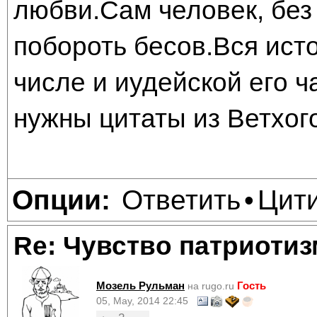
любви.Сам человек, без
побороть бесов.Вся исто
числе и иудейской его ч
нужны цитаты из Ветхог
Ответить
Цит
Опции:
•
Re: Чувство патриотиз
Мозель Рульман
Гость
на rugo.ru
05, May, 2014 22:45