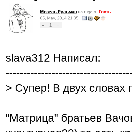
Мозель Рульман
Гость
на rugo.ru
05, May, 2014 21:35
1
+
–
slava312 Написал:
-----------------------------------
> Супер! В двух словах
"Матрица" братьев Вачов