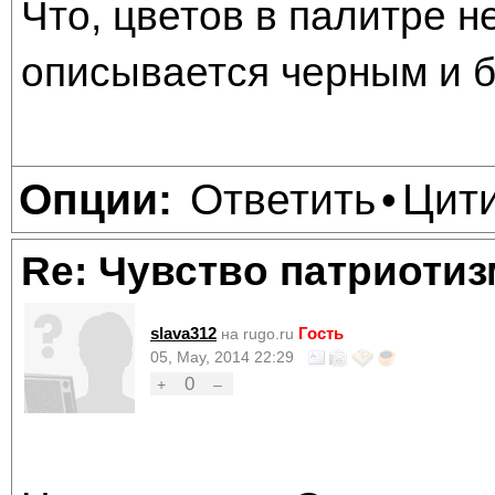
Что, цветов в палитре н
описывается черным и б
Ответить
Цит
Опции:
•
Re: Чувство патриотиз
slava312
Гость
на rugo.ru
05, May, 2014 22:29
0
+
–