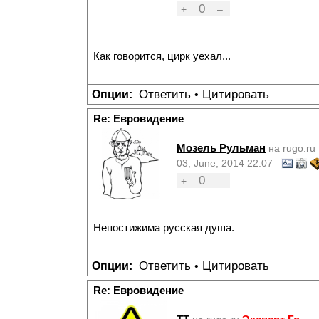
0
+
–
Как говорится, цирк уехал...
Ответить
Цитировать
Опции:
•
Re: Евровидение
Мозель Рульман
на rugo.ru
03, June, 2014 22:07
0
+
–
Непостижима русская душа.
Ответить
Цитировать
Опции:
•
Re: Евровидение