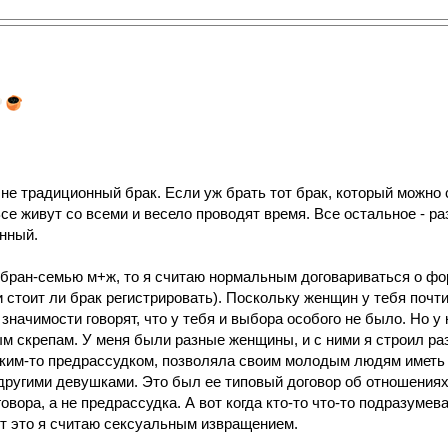
не традиционный брак. Если уж брать тот брак, который можно 
Все живут со всеми и весело проводят время. Все остальное - р
онный.
бран-семью м+ж, то я считаю нормальным договариваться о фор
и стоит ли брак регистрировать). Поскольку женщин у тебя поч
значимости говорят, что у тебя и выбора особого не было. Но у 
м скрепам. У меня были разные женщины, и с ними я строил р
каким-то предрассудком, позволяла своим молодым людям иметь
другими девушками. Это был ее типовый договор об отношениях.
овора, а не предрассудка. А вот когда кто-то что-то подразумев
вот это я считаю сексуальным извращением.