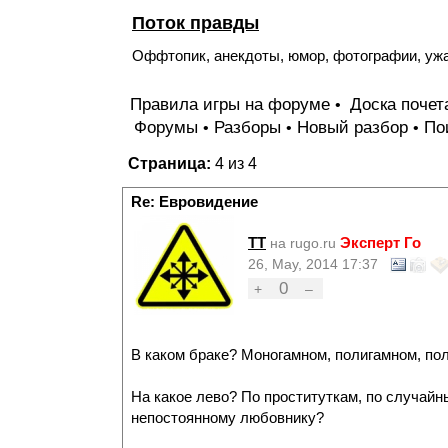
Поток правды
Оффтопик, анекдоты, юмор, фотографии, уж
Правила игры на форуме
Доска поче
•
Форумы
Разборы
Новый разбор
По
•
•
•
Страница:
4 из 4
Re: Евровидение
TT
Эксперт Го
на rugo.ru
26, May, 2014 17:37
0
+
–
В каком браке? Моногамном, полигамном, по
На какое лево? По проституткам, по случайн
непостоянному любовнику?