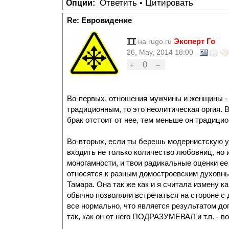
Ответить
Цитировать
Опции:
•
Re: Евровидение
TT
Эксперт Го
на rugo.ru
26, May, 2014 18:00
0
+
–
Во-первых, отношения мужчины и женщины - 
традиционным, то это неолитическая оргия. 
брак отстоит от нее, тем меньше он традици
Во-вторых, если ты берешь модернистскую у
входить не только количество любовниц, но 
моногамности, и твои радикальные оценки ее 
относятся к разным домостроевским духовны
Тамара. Она так же как и я считала измену 
обычно позволяли встречаться на стороне с 
все нормально, что является результатом дог
так, как он от него ПОДРАЗУМЕВАЛ и т.п. - 