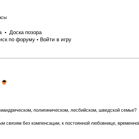
асы
та
Доска позора
•
иск по форуму
Войти в игру
•
лиандрическом, полигиническом, лесбийском, шведской семье?
ым связям без компенсации, к постоянной любовнице, временно