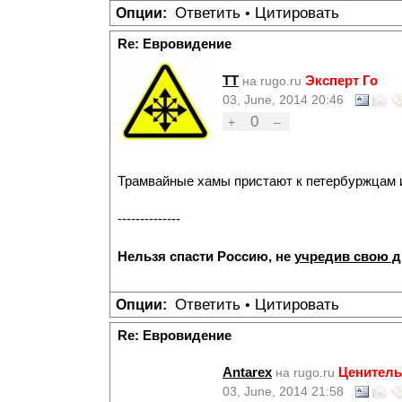
Ответить
Цитировать
Опции:
•
Re: Евровидение
TT
Эксперт Го
на rugo.ru
03, June, 2014 20:46
0
+
–
Трамвайные хамы пристают к петербуржцам и
--------------
Нельзя спасти Россию, не
учредив свою 
Ответить
Цитировать
Опции:
•
Re: Евровидение
Antarex
Ценитель
на rugo.ru
03, June, 2014 21:58