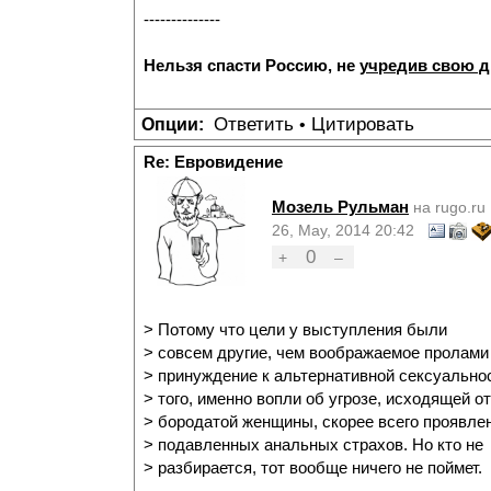
--------------
Нельзя спасти Россию, не
учредив свою 
Ответить
Цитировать
Опции:
•
Re: Евровидение
Мозель Рульман
на rugo.ru
26, May, 2014 20:42
0
+
–
> Потому что цели у выступления были
> совсем другие, чем воображаемое пролами
> принуждение к альтернативной сексуально
> того, именно вопли об угрозе, исходящей от
> бородатой женщины, скорее всего проявле
> подавленных анальных страхов. Но кто не
> разбирается, тот вообще ничего не поймет.