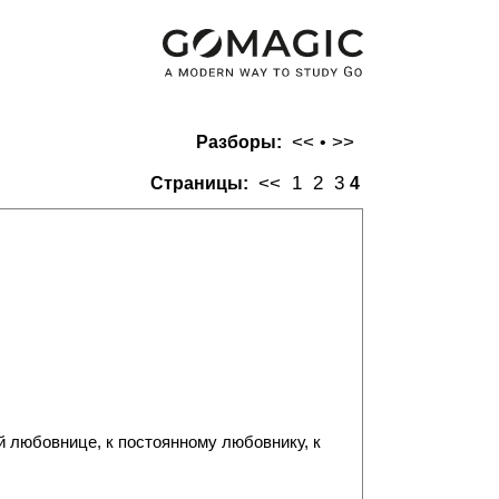
<<
>>
Разборы:
•
<<
1
2
3
Страницы:
4
й любовнице, к постоянному любовнику, к