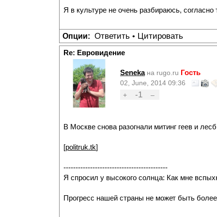
Я в культуре не очень разбираюсь, согласно
Ответить
Цитировать
Опции:
•
Re: Евровидение
Seneka
Гость
на rugo.ru
02, June, 2014 09:36
-1
+
–
В Москве снова разогнали митинг геев и лесб
[
politruk.tk
]
-------------------------------------------
Я спросил у высокого солнца: Как мне вспых
Прогресс нашей страны не может быть более