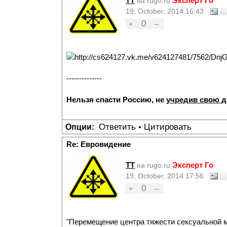
TT
Эксперт Го
на rugo.ru
19, October, 2014 16:43
0
+
–
--------------
Нельзя спасти Россию, не
учредив свою 
Ответить
Цитировать
Опции:
•
Re: Евровидение
TT
Эксперт Го
на rugo.ru
19, October, 2014 17:56
0
+
–
"Перемещение центра тяжести сексуальной м