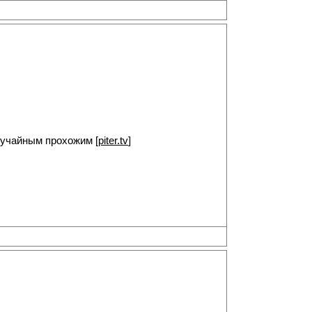
лучайным прохожим [
piter.tv
]