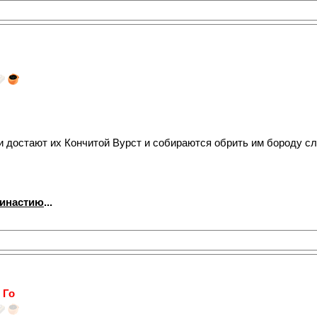
 достают их Кончитой Вурст и собираются обрить им бороду с
династию
...
 Го