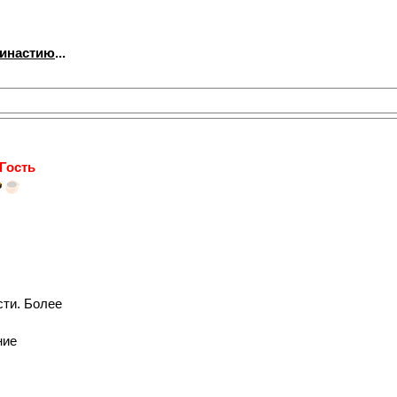
династию
...
Гость
сти. Более
ние