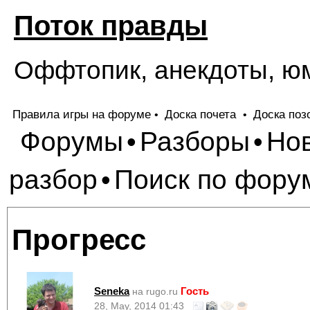
Поток правды
Оффтопик, анекдоты, ю
Правила игры на форуме
Доска почета
Доска поз
•
•
Форумы
Разборы
Но
•
•
разбор
Поиск по фору
•
Прогресс
Seneka
Гость
на rugo.ru
28, May, 2014 01:43