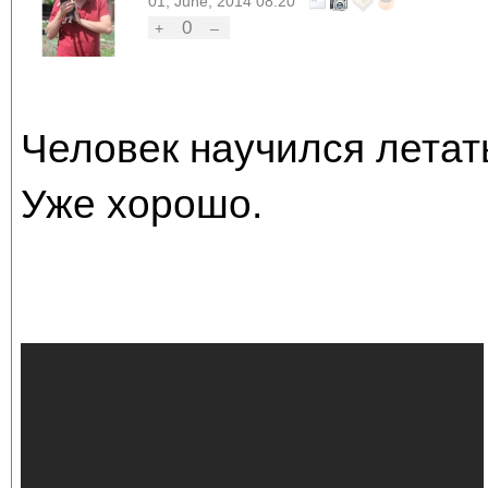
01, June, 2014 08:20
0
+
–
Человек научился летат
Уже хорошо.