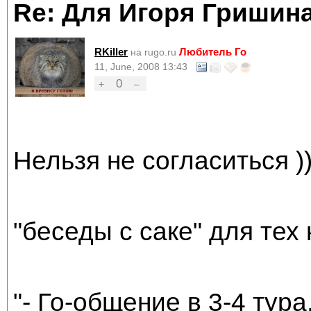
Re: Для Игоря Гришин
RKiller
Любитель Го
на rugo.ru
11, June, 2008 13:43
0
+
–
Нельзя не согласиться ))
"беседы с саке" для тех 
"- Го-общение в 3-4 тура