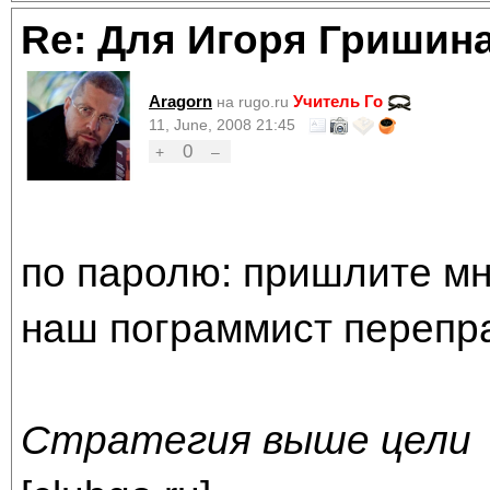
Re: Для Игоря Гришин
Aragorn
Учитель Го
на rugo.ru
11, June, 2008 21:45
0
+
–
по паролю: пришлите мн
наш пограммист перепра
Стратегия выше цели