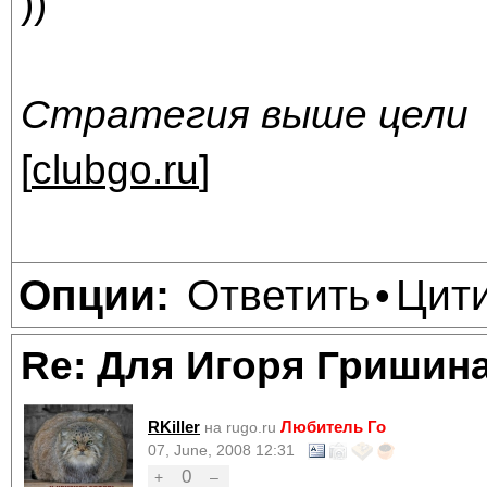
))
Стратегия выше цели
[
clubgo.ru
]
Ответить
Цит
Опции:
•
Re: Для Игоря Гришин
RKiller
Любитель Го
на rugo.ru
07, June, 2008 12:31
0
+
–