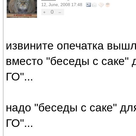
12, June, 2008 17:48
0
+
–
извините опечатка вышл
вместо "беседы с саке" 
ГО"...
надо "беседы с саке" дл
ГО"...