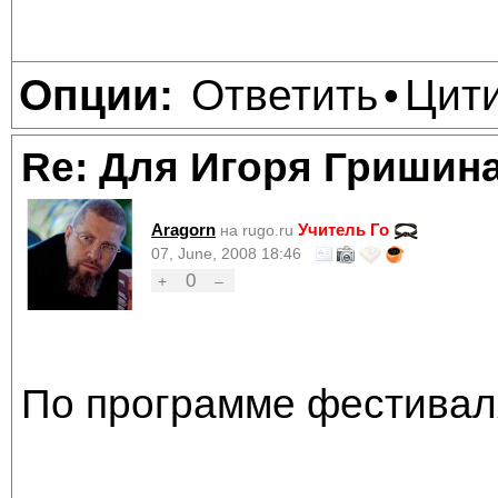
Ответить
Цит
Опции:
•
Re: Для Игоря Гришин
Aragorn
Учитель Го
на rugo.ru
07, June, 2008 18:46
0
+
–
По программе фестивал