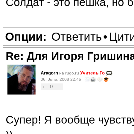
Солдат - это пешка, но б
Ответить
Цит
Опции:
•
Re: Для Игоря Гришин
Aragorn
Учитель Го
на rugo.ru
06, June, 2008 22:46
0
+
–
Супер! Я вообще чувст