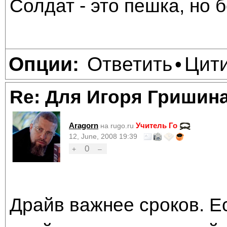
Солдат - это пешка, но б
Ответить
Цит
Опции:
•
Re: Для Игоря Гришин
Aragorn
Учитель Го
на rugo.ru
12, June, 2008 19:39
0
+
–
Драйв важнее сроков. Е