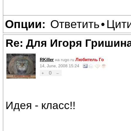
Ответить
Цит
Опции:
•
Re: Для Игоря Гришин
RKiller
Любитель Го
на rugo.ru
14, June, 2008 15:24
0
+
–
Идея - класс!!