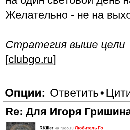
на один световой день 
Желательно - не на вых
Стратегия выше цели
[
clubgo.ru
]
Ответить
Цит
Опции:
•
Re: Для Игоря Гришин
RKiller
Любитель Го
на rugo.ru