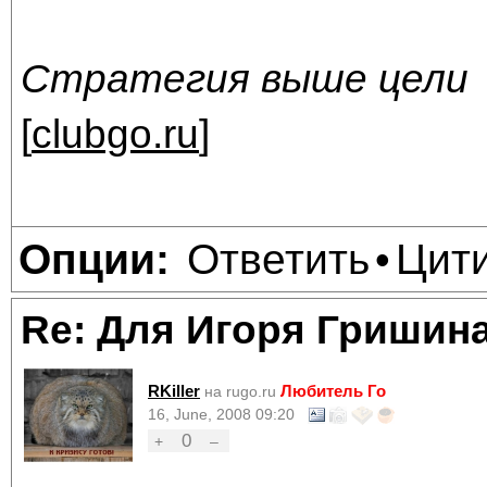
Стратегия выше цели
[
clubgo.ru
]
Ответить
Цит
Опции:
•
Re: Для Игоря Гришин
RKiller
Любитель Го
на rugo.ru
16, June, 2008 09:20
0
+
–