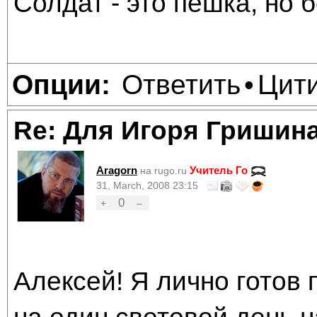
Солдат - это пешка, но б
Ответить
Цит
Опции:
•
Re: Для Игоря Гришин
Aragorn
Учитель Го
на rugo.ru
31, March, 2008 23:15
0
+
–
Алексей! Я лично готов