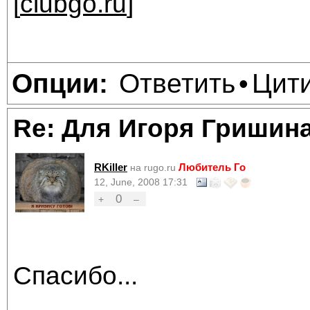
[
clubgo.ru
]
Ответить
Цит
Опции:
•
Re: Для Игоря Гришин
RKiller
Любитель Го
на rugo.ru
12, June, 2008 17:31
0
+
–
Спасибо...