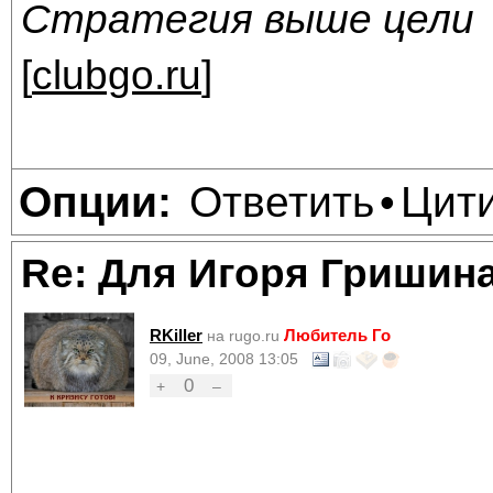
Стратегия выше цели
[
clubgo.ru
]
Ответить
Цит
Опции:
•
Re: Для Игоря Гришин
RKiller
Любитель Го
на rugo.ru
09, June, 2008 13:05
0
+
–