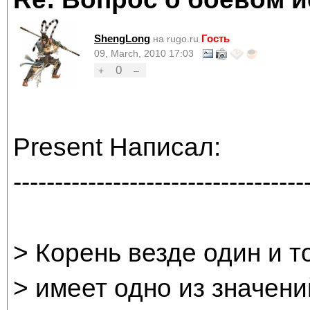
ShengLong
Гость
на rugo.ru
09, March, 2010 17:03
0
+
–
Present Написал:
-----------------------------------
> Корень везде один и т
> имеет одно из значений