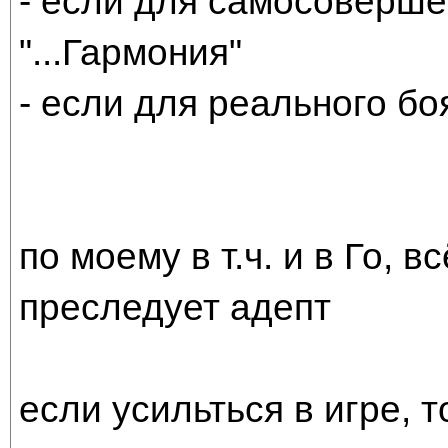
- если для самосоверше
"...Гармония"
- если для реального бо
по моему в т.ч. и в Го, в
преследует адепт
если усильться в игре, 