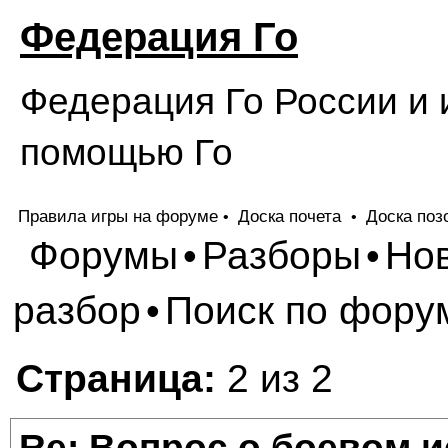
Федерация Го
Федерация Го России и 
помощью Го
Правила игры на форуме
Доска почета
Доска поз
•
•
Форумы
Разборы
Но
•
•
разбор
Поиск по фору
•
Страница:
2 из 2
Re: Вопрос о боевом и