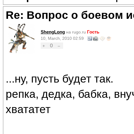
Re: Вопрос о боевом и
ShengLong
Гость
на rugo.ru
10, March, 2010 02:59
0
+
–
...ну, пусть будет так.
репка, дедка, бабка, внуч
хвататет