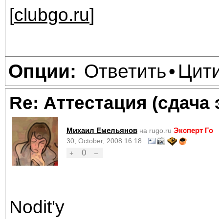
[
clubgo.ru
]
Ответить
Цит
Опции:
•
Re: Аттестация (сдача 
Михаил Емельянов
Эксперт Го
на rugo.ru
30, October, 2008 16:18
0
+
–
Nodit'у