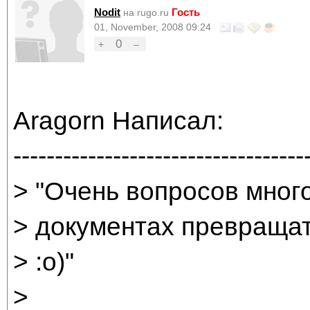
Nodit
Гость
на rugo.ru
01, November, 2008 09:24
0
+
–
Aragorn Написал:
-----------------------------------
> "Очень вопросов много
> документах превращат
> :о)"
>