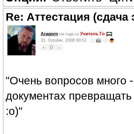
Re: Аттестация (сдача 
Aragorn
Учитель Го
на rugo.ru
31, October, 2008 00:51
0
+
–
"Очень вопросов много -
документах превращать 
:о)"