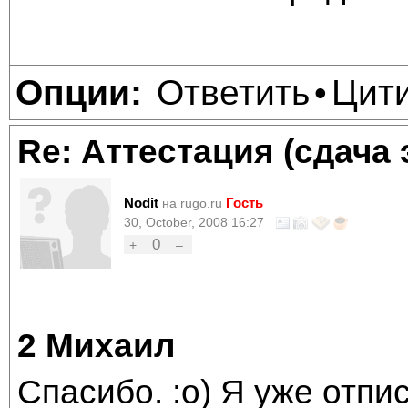
Ответить
Цит
Опции:
•
Re: Аттестация (сдача 
Nodit
Гость
на rugo.ru
30, October, 2008 16:27
0
+
–
2 Михаил
Спасибо. :о) Я уже отпис