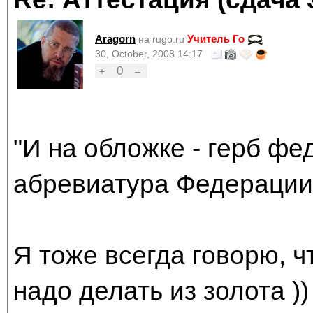
Aragorn
Учитель Го
на rugo.ru
30, October, 2008 14:17
0
+
–
"И на обложке - герб фе
абревиатура Федерации. 
Я тоже всегда говорю, чт
надо делать из золота ))