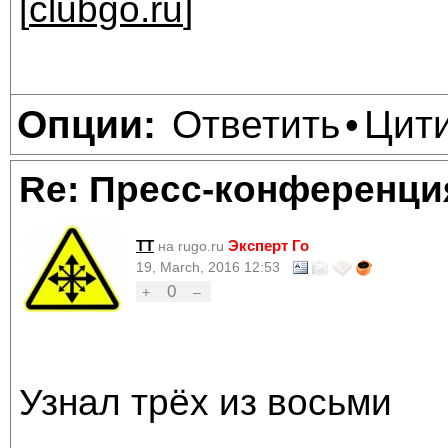
[
clubgo.ru
]
Ответить
Цит
Опции:
•
Re: Пресс-конференци
TT
Эксперт Го
на rugo.ru
19, March, 2016 12:53
0
+
–
Узнал трёх из восьми