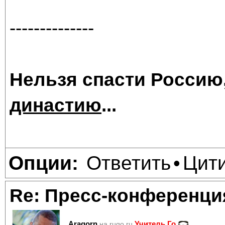
--------------
Нельзя спасти Россию
династию
...
Ответить
Цит
Опции:
•
Re: Пресс-конференци
Aragorn
Учитель Го
на rugo.ru