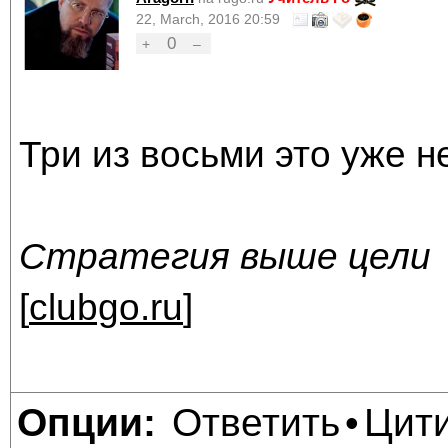
22, March, 2016 20:59
0
+
–
Три из восьми это уже н
Стратегия выше цели
[
clubgo.ru
]
Ответить
Цит
Опции:
•