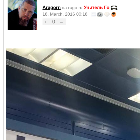
Aragorn
Учитель Го
на rugo.ru
18, March, 2016 00:18
0
+
–