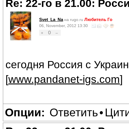
Re: 22-го в 21.00: Рос
Svet_La_Na
Любитель Го
на rugo.ru
06, November, 2012 13:30
0
+
–
сегодня Россия с Украин
[
www.pandanet-igs.com
]
Ответить
Цит
Опции:
•