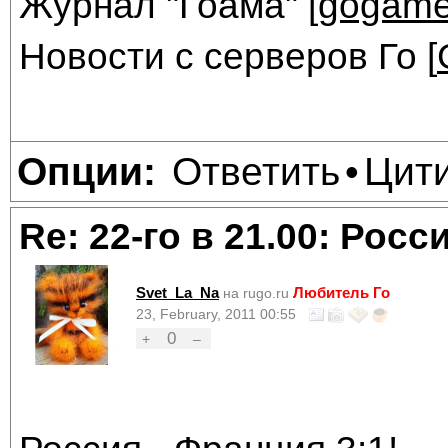
Журнал "Гоама" [
gogame
Новости с серверов Го [
Ответить
Цит
Опции:
•
Re: 22-го в 21.00: Рос
Svet_La_Na
Любитель Го
на rugo.ru
23, February, 2011 00:55
0
+
–