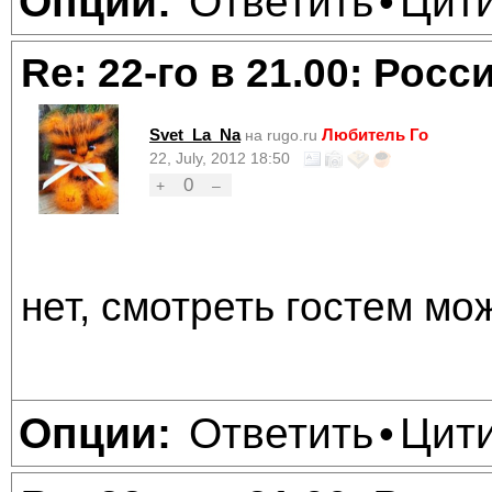
Ответить
Цит
Опции:
•
Re: 22-го в 21.00: Рос
Svet_La_Na
Любитель Го
на rugo.ru
22, July, 2012 18:50
0
+
–
нет, смотреть гостем мо
Ответить
Цит
Опции:
•