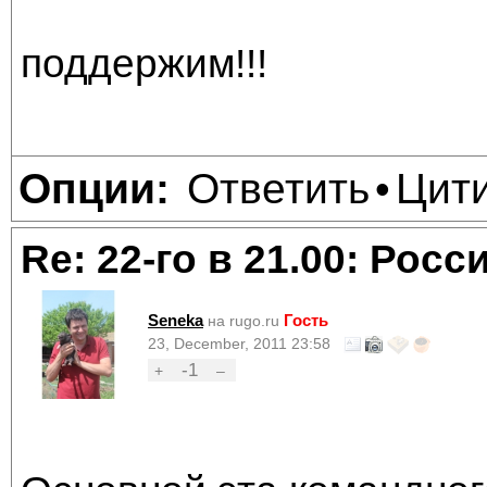
поддержим!!!
Ответить
Цит
Опции:
•
Re: 22-го в 21.00: Рос
Seneka
Гость
на rugo.ru
23, December, 2011 23:58
-1
+
–