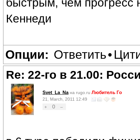
быстрым, чем прогресс 
Кеннеди
Ответить
Цит
Опции:
•
Re: 22-го в 21.00: Рос
Svet_La_Na
Любитель Го
на rugo.ru
21, March, 2011 12:49
0
+
–