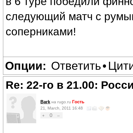
в 6 туре победили финнов
следующий матч с румы
соперниками!
Ответить
Цит
Опции:
•
Re: 22-го в 21.00: Рос
Bark
Гость
на rugo.ru
21, March, 2011 16:48
0
+
–