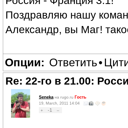
Россия - Франция 3:1!
Поздравляю нашу команд
Александр, вы Маг! такое
Ответить
Цит
Опции:
•
Re: 22-го в 21.00: Рос
Seneka
Гость
на rugo.ru
19, March, 2011 14:04
-1
+
–