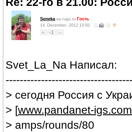
Re: 22-го в 21.00: Рос
Seneka
Гость
на rugo.ru
14, December, 2012 13:50
-1
+
–
Svet_La_Na Написал:
-----------------------------------
> сегодня Россия с Укра
> [
www.pandanet-igs.com
> amps/rounds/80