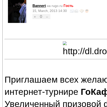
Bannert
Гость
на rugo.ru
15, March, 2013 14:30
0
+
–
Приглашаем всех желаю
интернет-турнире
ГоКа
Увеличенный призовой 