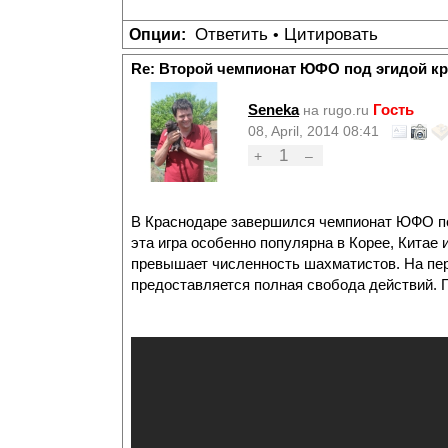
Ответить
Цитировать
Опции:
•
Re: Второй чемпионат ЮФО под эгидой к
Seneka
Гость
на rugo.ru
08, April, 2014 08:41
1
+
–
В Краснодаре завершился чемпионат ЮФО по д
эта игра особенно популярна в Корее, Китае 
превышает численность шахматистов. На перв
предоставляется полная свобода действий. Г