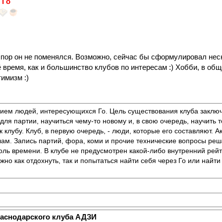
 Го
ех пор он не поменялся. Возможно, сейчас бы сформулировал неск
ремя, как и большинство клубов по интересам :) Хобби, в общем
имизм :)
ием людей, интересующихся Го. Цель существования клуба заключ
для партии, научиться чему-то новому и, в свою очередь, научить т
 клубу. Клуб, в первую очередь, - люди, которые его составляют. А
лам. Запись партий, фора, коми и прочие технические вопросы реш
оль времени. В клубе не предусмотрен какой-либо внутренний рейт
можно как отдохнуть, так и попытаться найти себя через Го или найт
раснодарского клуба АДЗИ