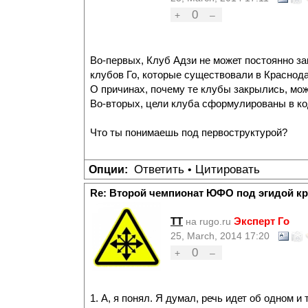
0
+
–
Во-первых, Клуб Адзи не может постоянно зак
клубов Го, которые существовали в Краснодар
О причинах, почему те клубы закрылись, мож
Во-вторых, цели клуба сформулированы в ко
Что ты понимаешь под первоструктурой?
Ответить
Цитировать
Опции:
•
Re: Второй чемпионат ЮФО под эгидой к
TT
Эксперт Го
на rugo.ru
25, March, 2014 17:20
0
+
–
1. А, я понял. Я думал, речь идет об одном и 