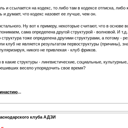
ль и ссылается на кодекс, то либо там в кодексе отписка, либо 
 и думает, что кодекс назовет ее лучше, чем он.
 остального. Ну вот к примеру, некоторые считают, что в основе
понимаем, сама определена другой структурой - волновой. И т.д
о структура тоже определена другими структурами, а потому - рез
сли клуб не является результатом первоструктуры (причины), зна
уляризируя, никого не привлекая - клуб фриков.
 в какие структуры - лингвистические, социальные, культурные,
 решивших весело упорядочить свое время?
династию
...
раснодарского клуба АДЗИ