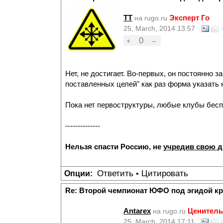
TT
Эксперт Го
на rugo.ru
25, March, 2014 13:57
0
+
–
Нет, не достигает. Во-первых, он постоянно 
поставленных целей" как раз форма указать н
Пока нет первоструктуры, любые клубы бес
--------------
Нельзя спасти Россию, не
учредив свою 
Ответить
Цитировать
Опции:
•
Re: Второй чемпионат ЮФО под эгидой к
Antarex
Ценитель
на rugo.ru
25, March, 2014 17:11