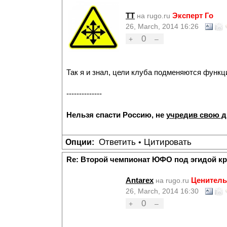
TT
Эксперт Го
на rugo.ru
26, March, 2014 16:26
0
+
–
Так я и знал, цели клуба подменяются функц
--------------
Нельзя спасти Россию, не
учредив свою 
Ответить
Цитировать
Опции:
•
Re: Второй чемпионат ЮФО под эгидой к
Antarex
Ценитель
на rugo.ru
26, March, 2014 16:30
0
+
–