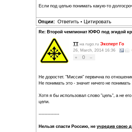
Если под целью понимать какую-то долгосрочн
Ответить
Цитировать
Опции:
•
Re: Второй чемпионат ЮФО под эгидой к
TT
Эксперт Го
на rugo.ru
26, March, 2014 16:36
0
+
–
Не доростет. "Миссия" первична по отношению 
Не понимать это - значит ничего не понимать 
Хотя я бы использовал слово "цель", а не е
цели.
--------------
Нельзя спасти Россию, не
учредив свою 