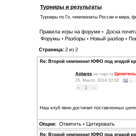
Турниры и результаты
Турниры по Го, чемпионаты России и мира, ф
Правила игры на форуме
Доска поче
•
Форумы
Разборы
Новый разбор
По
•
•
•
Страница:
2 из 2
Re: Второй чемпионат ЮФО под эгидой к
Antarex
Ценитель
на rugo.ru
25, March, 2014 10:32
1
+
–
Наш клуб явно достигает поставленных целе
Ответить
Цитировать
Опции:
•
Re: Второй чемпионат ЮФО под эгидой к