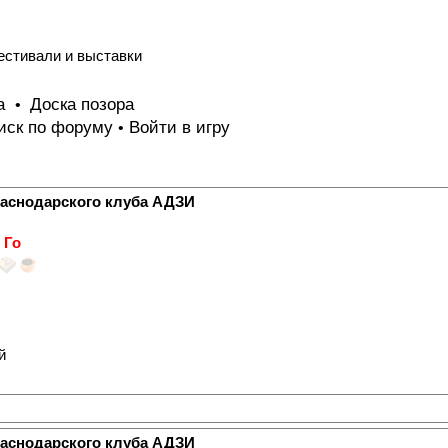
естивали и выставки
та
Доска позора
•
иск по форуму
Войти в игру
•
раснодарского клуба АДЗИ
 Го
й
раснодарского клуба АДЗИ