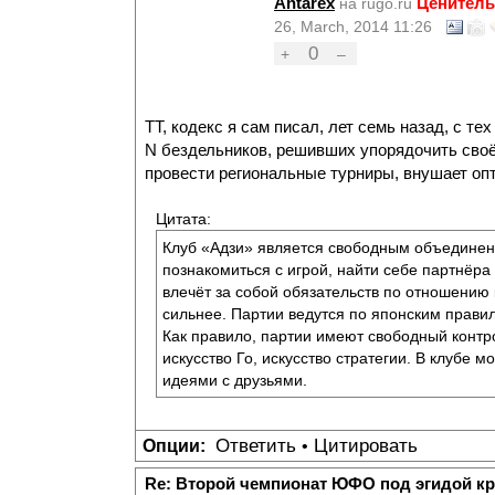
Antarex
Ценитель
на rugo.ru
26, March, 2014 11:26
0
+
–
ТТ, кодекс я сам писал, лет семь назад, с т
N бездельников, решивших упорядочить своё в
провести региональные турниры, внушает опт
Цитата:
Клуб «Адзи» является свободным объединен
познакомиться с игрой, найти себе партнёра 
влечёт за собой обязательств по отношению к
сильнее. Партии ведутся по японским прави
Как правило, партии имеют свободный контр
искусство Го, искусство стратегии. В клубе 
идеями с друзьями.
Ответить
Цитировать
Опции:
•
Re: Второй чемпионат ЮФО под эгидой к