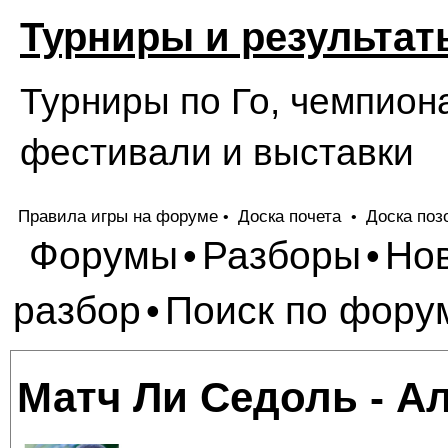
Турниры и результат
Турниры по Го, чемпион
фестивали и выставки
Правила игры на форуме
Доска почета
Доска поз
•
•
Форумы
Разборы
Но
•
•
разбор
Поиск по фору
•
Матч Ли Седоль - А