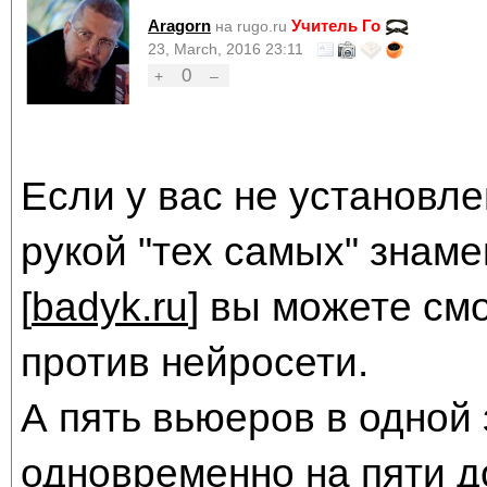
Aragorn
Учитель Го
на rugo.ru
23, March, 2016 23:11
0
+
–
Если у вас не установле
рукой "тех самых" знаме
[
badyk.ru
] вы можете см
против нейросети.
А пять вьюеров в одной
одновременно на пяти до