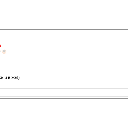
о
ь и в жж!)