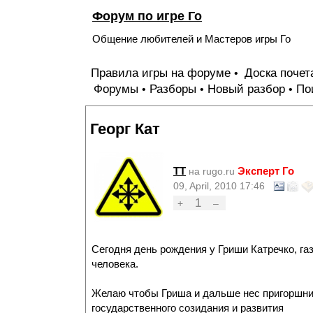
Форум по игре Го
Общение любителей и Мастеров игры Го
Правила игры на форуме
Доска поче
•
Форумы
Разборы
Новый разбор
По
•
•
•
Георг Кат
TT
Эксперт Го
на rugo.ru
09, April, 2010 17:46
1
+
–
Сегодня день рождения у Гриши Катречко, га
человека.
Желаю чтобы Гриша и дальше нес пригоршни Г
государственного созидания и развития