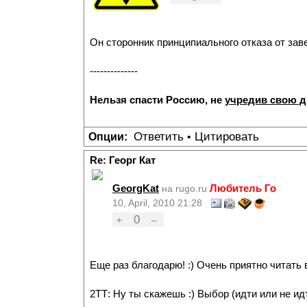
Он сторонник принципиального отказа от зав
--------------
Нельзя спасти Россию, не
учредив свою 
Ответить
Цитировать
Опции:
•
Re: Георг Кат
GeorgKat
Любитель Го
на rugo.ru
10, April, 2010 21:28
0
+
–
Еще раз благодарю! :) Очень приятно читать 
2ТТ: Ну ты скажешь :) Выбор (идти или не ид