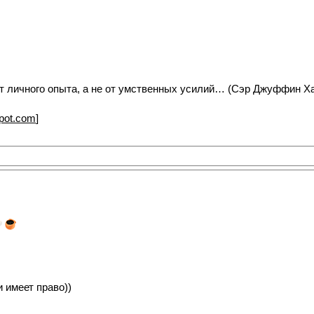
от личного опыта, а не от умственных усилий… (Сэр Джуффин Х
spot.com
]
и имеет право))