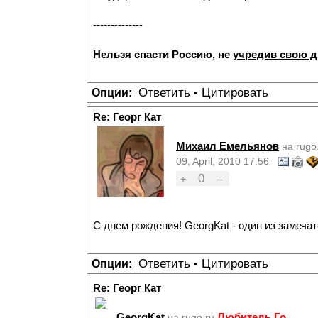
--------------
Нельзя спасти Россию, не
учредив свою 
Ответить
Цитировать
Опции:
•
Re: Георг Кат
Михаил Емельянов
на rugo
09, April, 2010 17:56
0
+
–
С днем рождения! GeorgKat - один из замеча
Ответить
Цитировать
Опции:
•
Re: Георг Кат
GeorgKat
Любитель Го
на rugo.ru