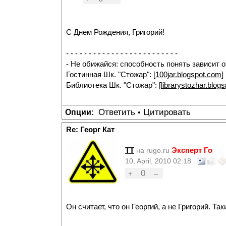
С Днем Рождения, Григорий!
- - - - - - - - - - - - - - - - - - - - - - - - -
- Не обижайся: способность понять зависит 
Гостинная Шк. "Стожар": [
100jar.blogspot.com
]
Библиотека Шк. "Стожар": [
librarystozhar.blog
Ответить
Цитировать
Опции:
•
Re: Георг Кат
TT
Эксперт Го
на rugo.ru
10, April, 2010 02:18
0
+
–
Он считает, что он Георгий, а не Григорий. Так