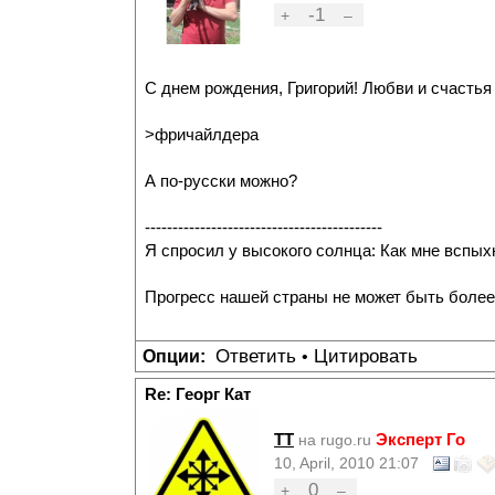
-1
+
–
С днем рождения, Григорий! Любви и счастья 
>фричайлдера
А по-русски можно?
-------------------------------------------
Я спросил у высокого солнца: Как мне вспых
Прогресс нашей страны не может быть более
Ответить
Цитировать
Опции:
•
Re: Георг Кат
TT
Эксперт Го
на rugo.ru
10, April, 2010 21:07
0
+
–