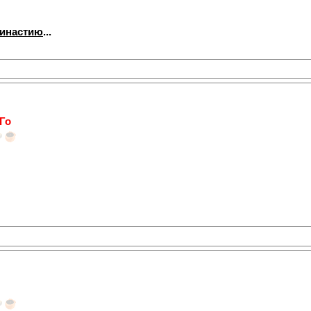
династию
...
 Го