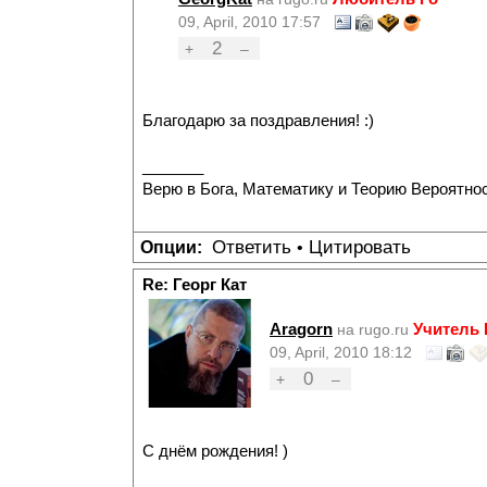
09, April, 2010 17:57
2
+
–
Благодарю за поздравления! :)
_______
Верю в Бога, Математику и Теорию Вероятнос
Ответить
Цитировать
Опции:
•
Re: Георг Кат
Aragorn
Учитель
на rugo.ru
09, April, 2010 18:12
0
+
–
С днём рождения! )