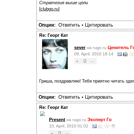
Стратегия выше цели
[
clubgo.ru
]
Ответить
Цитировать
Опции:
•
Re: Георг Кат
sever
Ценитель Г
на rugo.ru
09, April, 2010 18:14
0
+
–
Гриша, поздравляю! Тебя приятно читать здес
Ответить
Цитировать
Опции:
•
Re: Георг Кат
Present
Эксперт Го
на rugo.ru
10, April, 2010 01:02
0
+
–