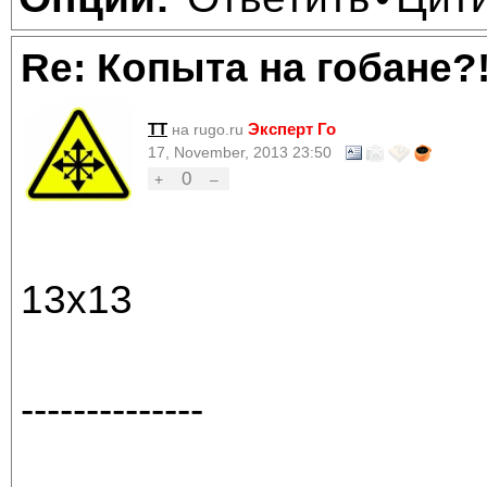
Re: Копыта на гобане?
TT
Эксперт Го
на rugo.ru
17, November, 2013 23:50
0
+
–
13х13
--------------