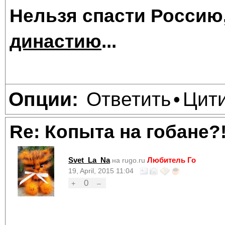
Нельзя спасти Россию
династию
...
Ответить
Цит
Опции:
•
Re: Копыта на гобане?
Svet_La_Na
Любитель Го
на rugo.ru
19, April, 2015 11:04
0
+
–