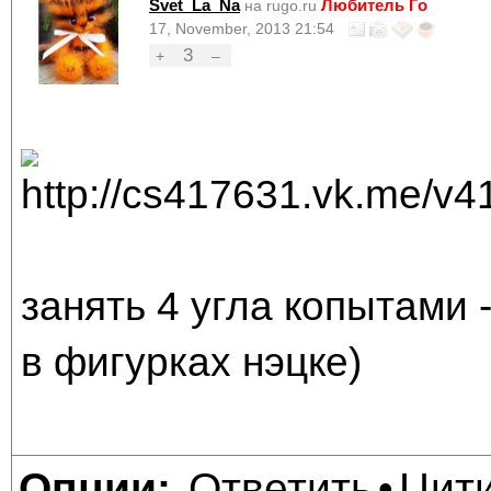
Svet_La_Na
Любитель Го
на rugo.ru
17, November, 2013 21:54
3
+
–
занять 4 угла копытами 
в фигурках нэцке)
Ответить
Цит
Опции:
•