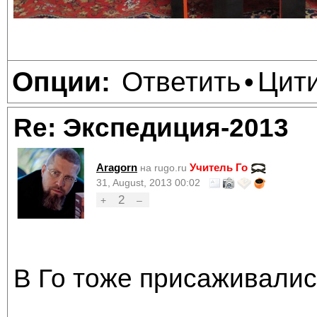
Ответить
Цит
Опции:
•
Re: Экспедиция-2013
Aragorn
Учитель Го
на rugo.ru
31, August, 2013 00:02
2
+
–
В Го тоже присаживалис