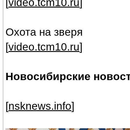
[
video.tcm10.ru
]
Охота на зверя
[
video.tcm10.ru
]
Новосибирские новост
[
nsknews.info
]