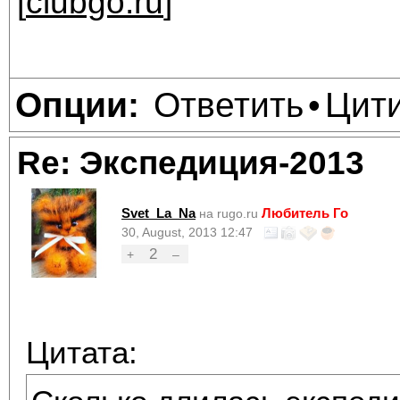
[
clubgo.ru
]
Ответить
Цит
Опции:
•
Re: Экспедиция-2013
Svet_La_Na
Любитель Го
на rugo.ru
30, August, 2013 12:47
2
+
–
Цитата: