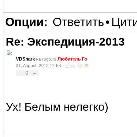
Ответить
Цит
Опции:
•
Re: Экспедиция-2013
VDShark
Любитель Го
на rugo.ru
31, August, 2013 12:53
0
+
–
Ух! Белым нелегко)