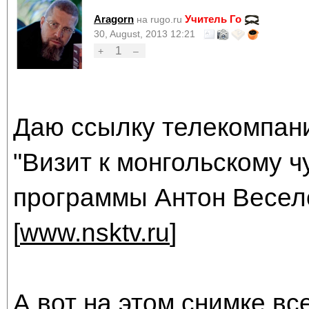
Aragorn
Учитель Го
на rugo.ru
30, August, 2013 12:21
1
+
–
Даю ссылку телекомпан
"Визит к монгольскому 
программы Антон Весел
[
www.nsktv.ru
]
А вот на этом снимке вс