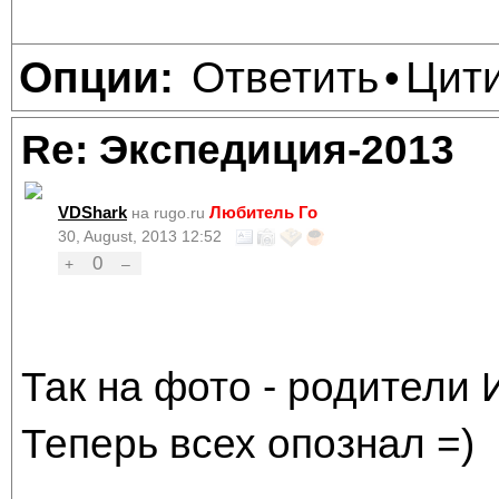
Ответить
Цит
Опции:
•
Re: Экспедиция-2013
VDShark
Любитель Го
на rugo.ru
30, August, 2013 12:52
0
+
–
Так на фото - родители
Теперь всех опознал =)