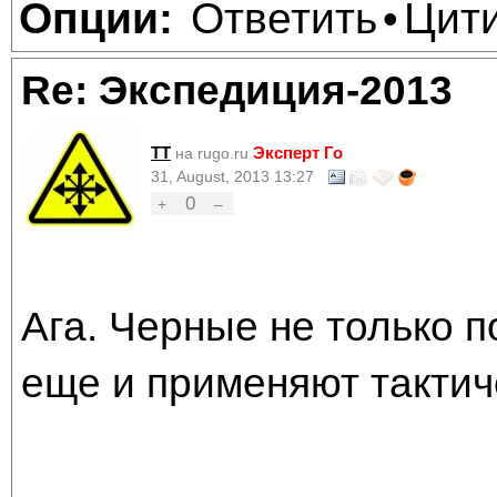
Ответить
Цит
Опции:
•
Re: Экспедиция-2013
TT
Эксперт Го
на rugo.ru
31, August, 2013 13:27
0
+
–
Ага. Черные не только 
еще и применяют тактич
--------------