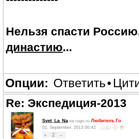
Нельзя спасти Россию
династию
...
Ответить
Цит
Опции:
•
Re: Экспедиция-2013
Svet_La_Na
Любитель Го
на rugo.ru
01, September, 2013 00:42
2
+
–