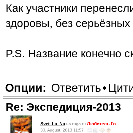
Как участники перенесл
здоровы, без серьёзных
P.S. Название конечно с
Ответить
Цит
Опции:
•
Re: Экспедиция-2013
Svet_La_Na
Любитель Го
на rugo.ru
30, August, 2013 11:57