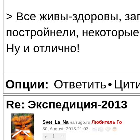
> Все живы-здоровы, за
постройнели, некоторые
Ну и отлично!
Ответить
Цит
Опции:
•
Re: Экспедиция-2013
Svet_La_Na
Любитель Го
на rugo.ru
30, August, 2013 21:03
1
+
–