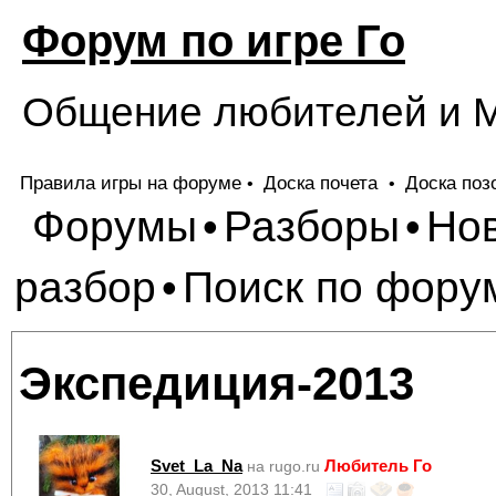
Форум по игре Го
Общение любителей и М
Правила игры на форуме
Доска почета
Доска поз
•
•
Форумы
Разборы
Но
•
•
разбор
Поиск по фору
•
Экспедиция-2013
Svet_La_Na
Любитель Го
на rugo.ru
30, August, 2013 11:41