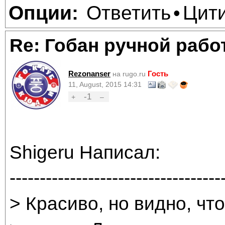
Ответить
Цит
Опции:
•
Re: Гобан ручной раб
Rezonanser
Гость
на rugo.ru
11, August, 2015 14:31
-1
+
–
Shigeru Написал:
-----------------------------------
> Красиво, но видно, чт