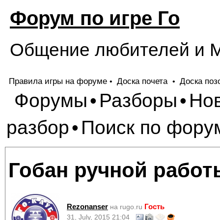
Форум по игре Го
Общение любителей и М
Правила игры на форуме
Доска почета
Доска поз
•
•
Форумы
Разборы
Но
•
•
разбор
Поиск по фору
•
Гобан ручной работ
Rezonanser
Гость
на rugo.ru
31, July, 2015 21:04