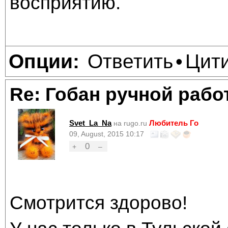
восприятию.
Ответить
Цит
Опции:
•
Re: Гобан ручной раб
Svet_La_Na
Любитель Го
на rugo.ru
09, August, 2015 10:17
0
+
–
Смотрится здорово!