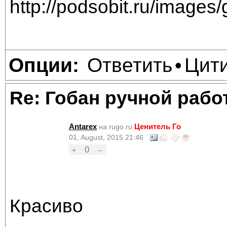
Ответить
Цит
Опции:
•
Re: Гобан ручной раб
Antarex
Ценитель Го
на rugo.ru
01, August, 2015 21:46
0
+
–
Красиво