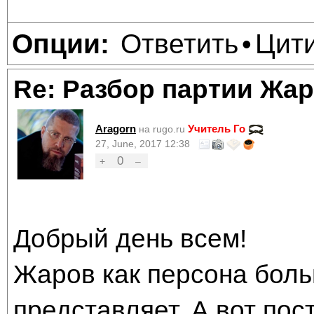
Ответить
Цит
Опции:
•
Re: Разбор партии Жа
Aragorn
Учитель Го
на rugo.ru
27, June, 2017 12:38
0
+
–
Добрый день всем!
Жаров как персона боль
представляет. А вот пос