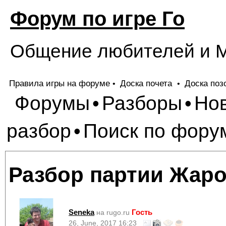
Форум по игре Го
Общение любителей и М
Правила игры на форуме
Доска почета
Доска поз
•
•
Форумы
Разборы
Но
•
•
разбор
Поиск по фору
•
Разбор партии Жаро
Seneka
Гость
на rugo.ru
26, June, 2017 16:23