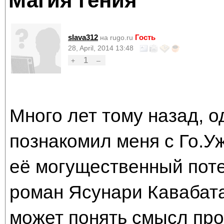
Магия гения
slava312
Гость
на rugo.ru
28, April, 2014 13:48
1
+
–
Много лет тому назад, 
познакомил меня с Го.У
её могущественный поте
роман Ясунари Кавабата
может понять смысл про