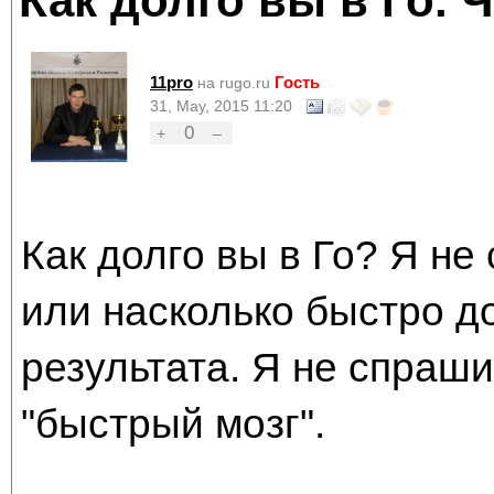
Как долго вы в Го. 
11pro
Гость
на rugo.ru
31, May, 2015 11:20
0
+
–
Как долго вы в Го? Я не
или насколько быстро до
результата. Я не спраш
"быстрый мозг".