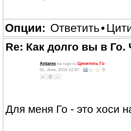
Ответить
Цит
Опции:
•
Re: Как долго вы в Го.
Antarex
Ценитель Го
на rugo.ru
01, June, 2015 12:07
0
+
–
Для меня Го - это хоси н