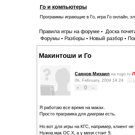
Го и компьютеры
Программы играющие в Го, игра Го онлайн, эл
Правила игры на форуме
Доска поче
•
Форумы
Разборы
Новый разбор
По
•
•
•
Макинтоши и Го
Саянов Михаил
Л
на rugo.ru
06, February, 2004 14:24
0
+
–
Я работаю все время на маках.
Просто праграмка для диаграм есть.
Но вот для игры на КГС, например, клиент не
Нужна мак ОС Х, а у меня стоит 9.