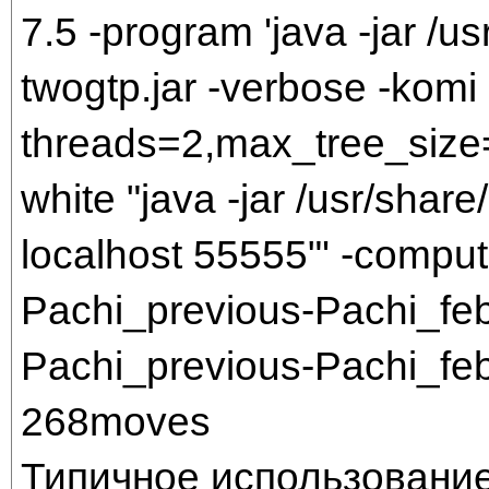
7.5 -program 'java -jar /us
twogtp.jar -verbose -komi 
threads=2,max_tree_size=
white "java -jar /usr/share/
localhost 55555"' -comput
Pachi_previous-Pachi_f
Pachi_previous-Pachi_f
268moves
Типичное использование