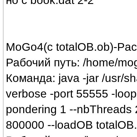
но с book.dat 2-2
MoGo4(с totalOB.ob)-Pac
Рабочий путь: /home/mog
Команда: java -jar /usr/sha
verbose -port 55555 -loop 
pondering 1 --nbThreads 2
800000 --loadOB totalOB