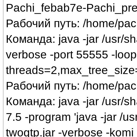
Pachi_febab7e-Pachi_prev
Рабочий путь: /home/pac
Команда: java -jar /usr/sha
verbose -port 55555 -loop 
threads=2,max_tree_size
Рабочий путь: /home/pac
Команда: java -jar /usr/sh
7.5 -program 'java -jar /us
twogtp.jar -verbose -komi 7