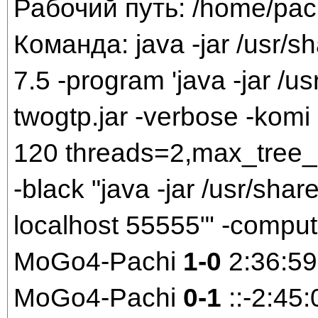
Рабочий путь: /home/pac
Команда: java -jar /usr/sh
7.5 -program 'java -jar /us
twogtp.jar -verbose -komi 7
120 threads=2,max_tree_
-black "java -jar /usr/share
localhost 55555"' -comput
MoGo4-Pachi
1-0
2:36:59
MoGo4-Pachi
0-1
::-2:45