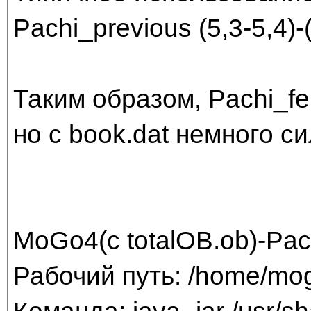
Pachi_previous (5,3-5,4)-
Таким образом, Pachi_fe
но с book.dat немного с
MoGo4(с totalOB.ob)-Pach
Рабочий путь: /home/mog