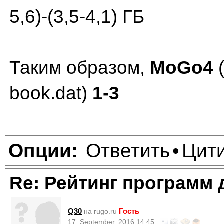
5,6)-(3,5-4,1) ГБ
Таким образом,
MoGo4
(
book.dat)
1-3
Ответить
Цит
Опции:
•
Re: Рейтинг программ 
Q30
Гость
на rugo.ru
17, September, 2016 14:45