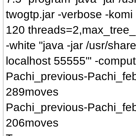
twogtp.jar -verbose -komi 7
120 threads=2,max_tree_
-white "java -jar /usr/share
localhost 55555"' -comput
Pachi_previous-Pachi_f
289moves
Pachi_previous-Pachi_f
206moves