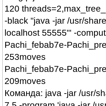
120 threads=2,max_tree_
-black "java -jar /usr/share
localhost 55555"' -comput
Pachi_febab7e-Pachi_pr
253moves
Pachi_febab7e-Pachi_pr
209moves
Команда: java -jar /usr/sh
7.5 -program 'java -jar /us