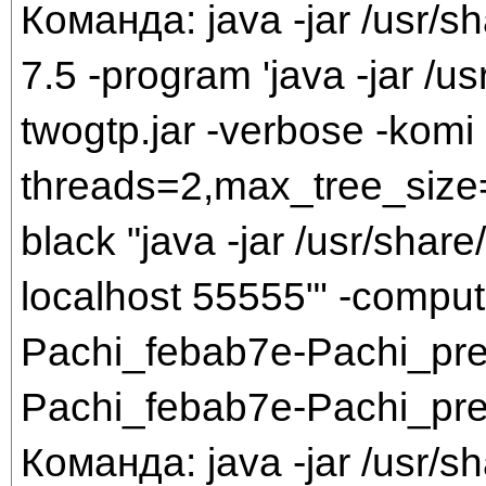
Команда: java -jar /usr/sh
7.5 -program 'java -jar /us
twogtp.jar -verbose -komi 
threads=2,max_tree_size=
black "java -jar /usr/share/
localhost 55555"' -comput
Pachi_febab7e-Pachi_pr
Pachi_febab7e-Pachi_pr
Команда: java -jar /usr/sh