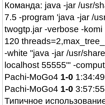
Команда: java -jar /usr/sh
7.5 -program 'java -jar /us
twogtp.jar -verbose -komi 7
120 threads=2,max_tree_
-white "java -jar /usr/share
localhost 55555"' -comput
Pachi-MoGo4
1-0
1:34:49
Pachi-MoGo4
1-0
3:57:55
Типичное использование