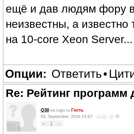
ещё и дав людям фору в
неизвестны, а известно 
на 10-core Xeon Server...
Ответить
Цит
Опции:
•
Re: Рейтинг программ 
Q30
Гость
на rugo.ru
03, September, 2016 13:57
1
+
–