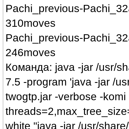
Pachi_previous-Pachi_3
310moves
Pachi_previous-Pachi_3
246moves
Команда: java -jar /usr/sh
7.5 -program 'java -jar /us
twogtp.jar -verbose -komi 
threads=2,max_tree_size=
white "java -jar /usr/share/