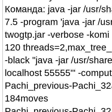
Команда: java -jar /usr/sh
7.5 -program 'java -jar /us
twogtp.jar -verbose -komi 7
120 threads=2,max_tree_
-black "java -jar /usr/share
localhost 55555"' -comput
Pachi_previous-Pachi_3
184moves
Pachi_previous-Pachi_3