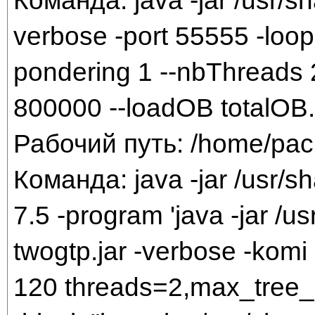
Команда: java -jar /usr/sha
verbose -port 55555 -loop 
pondering 1 --nbThreads 2
800000 --loadOB totalOB
Рабочий путь: /home/pac
Команда: java -jar /usr/sh
7.5 -program 'java -jar /us
twogtp.jar -verbose -komi 7
120 threads=2,max_tree_