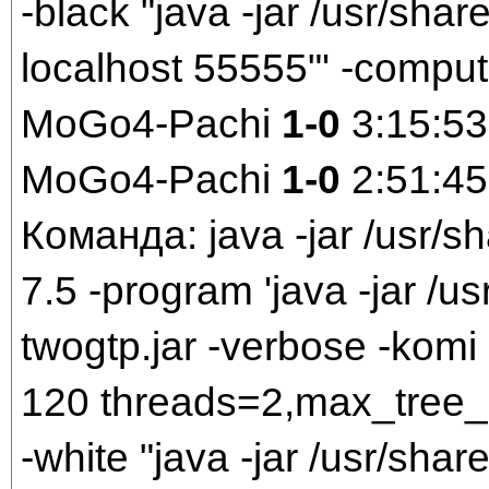
-black "java -jar /usr/share
localhost 55555"' -comput
MoGo4-Pachi
1-0
3:15:53
MoGo4-Pachi
1-0
2:51:45
Команда: java -jar /usr/sh
7.5 -program 'java -jar /us
twogtp.jar -verbose -komi 7
120 threads=2,max_tree_
-white "java -jar /usr/share