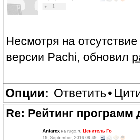
1
+
–
Несмотря на отсутствие
версии Pachi, обновил
р
Ответить
Цит
Опции:
•
Re: Рейтинг программ 
Antarex
Ценитель Го
на rugo.ru
19, September, 2016 09:49