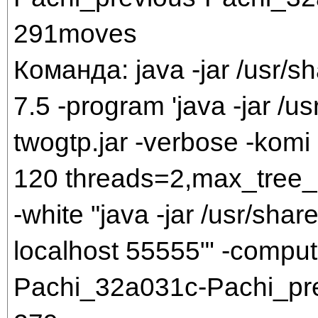
291moves
Команда: java -jar /usr/sh
7.5 -program 'java -jar /us
twogtp.jar -verbose -komi 7
120 threads=2,max_tree_
-white "java -jar /usr/share
localhost 55555"' -comput
Pachi_32a031c-Pachi_pr