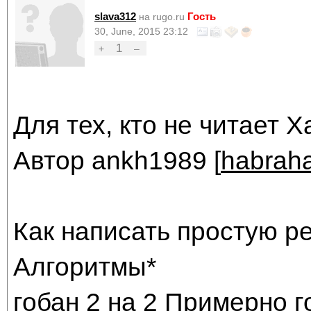
slava312
Гость
на rugo.ru
30, June, 2015 23:12
1
+
–
Для тех, кто не читает Ха
Автор ankh1989 [
habraha
Как написать простую р
Алгоритмы*
гобан 2 на 2 Примерно г