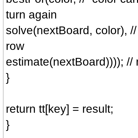
turn again
solve(nextBoard, color), 
row
estimate(nextBoard)))); /
}
return tt[key] = result;
}