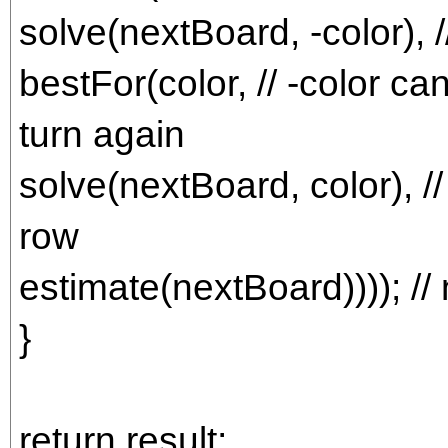
solve(nextBoard, -color),
bestFor(color, // -color can
turn again
solve(nextBoard, color), 
row
estimate(nextBoard)))); /
}
return result;