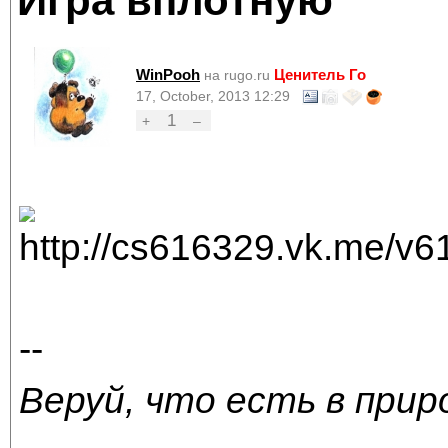
Игра вплотную
WinPooh
Ценитель Го
на rugo.ru
17, October, 2013 12:29
1
+
–
--
Веруй, что есть в прир