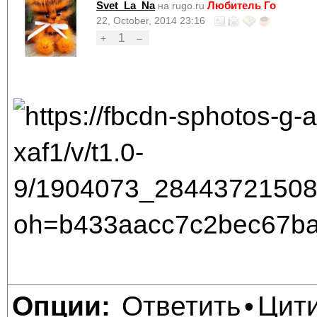
Svet_La_Na
Любитель Го
на rugo.ru
22, October, 2014 23:16
1
+
–
Ответить
Цит
Опции:
•