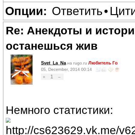
Ответить
Цит
Опции:
•
Re: Анекдоты и истори
останешься жив
Svet_La_Na
Любитель Го
на rugo.ru
05, December, 2014 00:14
1
+
–
Немного статистики: