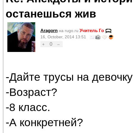
останешься жив
Aragorn
Учитель Го
на rugo.ru
16, October, 2014 13:51
0
+
–
-Дайте трусы на девочку
-Возраст?
-8 класс.
-А конкретней?