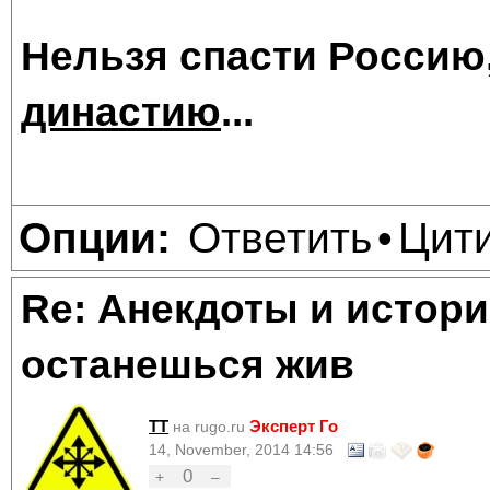
Нельзя спасти Россию
династию
...
Ответить
Цит
Опции:
•
Re: Анекдоты и истори
останешься жив
TT
Эксперт Го
на rugo.ru
14, November, 2014 14:56
0
+
–