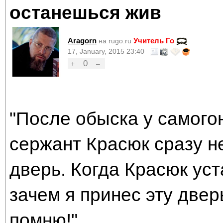
останешься жив
Aragorn
Учитель Го
на rugo.ru
17, January, 2015 23:40
0
+
–
"После обыска у самог
сержант Красюк сразу н
дверь. Когда Красюк уст
зачем я принес эту двер
помню!"