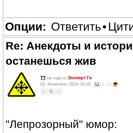
Ответить
Цит
Опции:
•
Re: Анекдоты и истори
останешься жив
TT
Эксперт Го
на rugo.ru
02, November, 2014 15:18
0
+
–
"Лепрозорный" юмор: