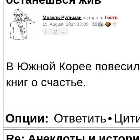
Мозель Рульман
Гость
на rugo.ru
19, August, 2014 10:09
-2
+
–
В Южной Корее повесил
книг о счастье.
Ответить
Цит
Опции:
•
Re: Анекдоты и истори