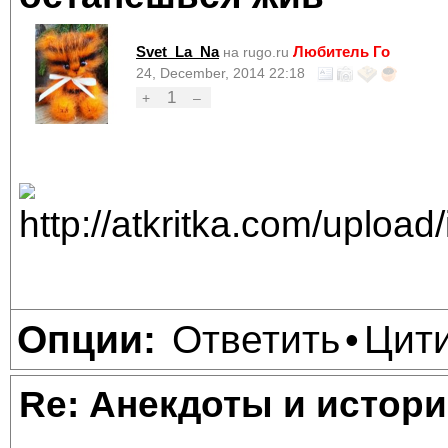
Svet_La_Na
Любитель Го
на rugo.ru
24, December, 2014 22:18
1
+
–
Ответить
Цит
Опции:
•
Re: Анекдоты и истори