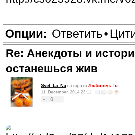
Ответить
Цит
Опции:
•
Re: Анекдоты и истори
останешься жив
Svet_La_Na
Любитель Го
на rugo.ru
11, December, 2014 23:11
0
+
–