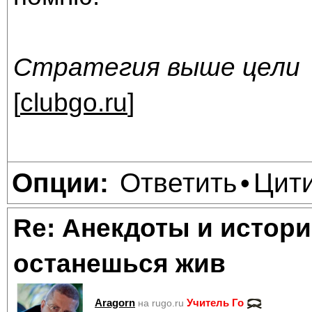
Стратегия выше цели
[
clubgo.ru
]
Ответить
Цит
Опции:
•
Re: Анекдоты и истори
останешься жив
Aragorn
Учитель Го
на rugo.ru