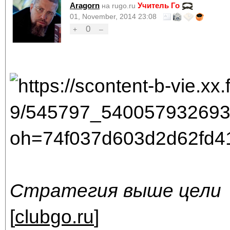
Aragorn
Учитель Го
на rugo.ru
01, November, 2014 23:08
0
+
–
Стратегия выше цели
[
clubgo.ru
]