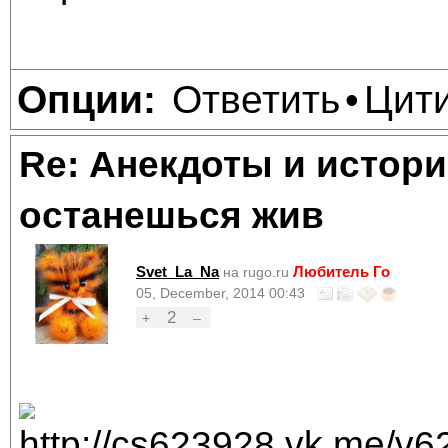
Ответить
Цит
Опции:
•
Re: Анекдоты и истори
останешься жив
Svet_La_Na
Любитель Го
на rugo.ru
05, December, 2014 00:43
2
+
–