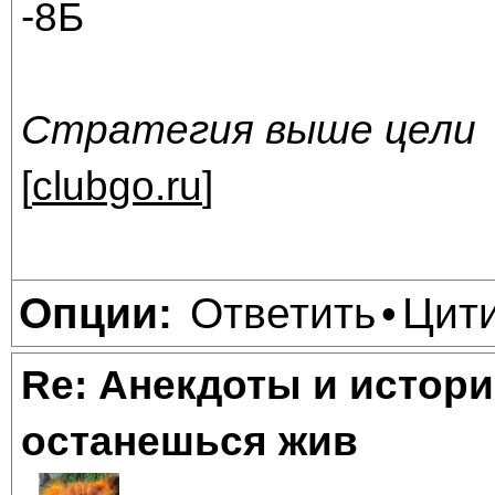
-8Б
Стратегия выше цели
[
clubgo.ru
]
Ответить
Цит
Опции:
•
Re: Анекдоты и истори
останешься жив