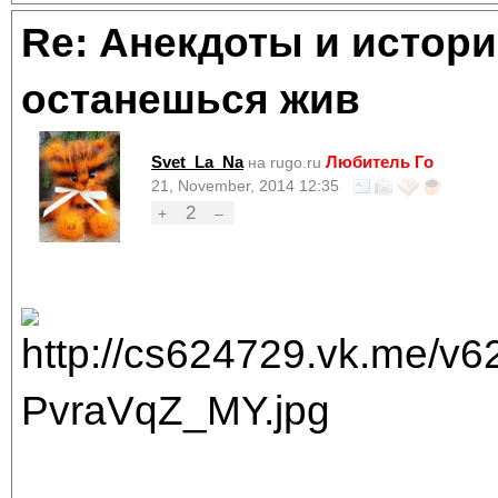
Re: Анекдоты и истори
останешься жив
Svet_La_Na
Любитель Го
на rugo.ru
21, November, 2014 12:35
2
+
–