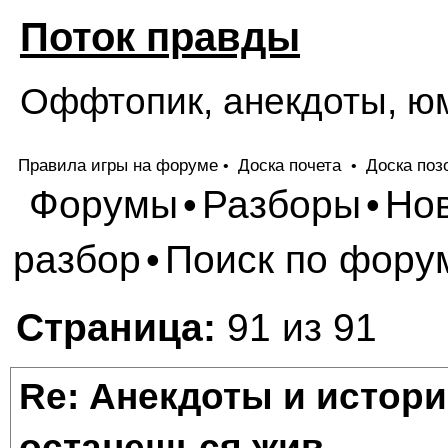
Поток правды
Оффтопик, анекдоты, ю
Правила игры на форуме
Доска почета
Доска поз
•
•
Форумы
Разборы
Но
•
•
разбор
Поиск по фору
•
Страница:
91 из 91
Re: Анекдоты и истори
останешься жив