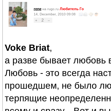
rene
Любитель Го
на rugo.ru
14, December, 2010 09:08
2
+
–
Voke Briat
,
а разве бывает любовь
Любовь - это всегда наст
прошедшем, не было лю
терпящие неопределенн
всему и сразу... Вот и 