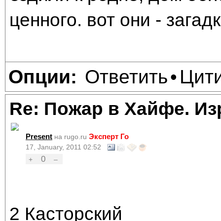
ценного. вот они - зага
Ответить
Цит
Опции:
•
Re: Пожар в Хайфе. И
Present
Эксперт Го
на rugo.ru
17, January, 2011 02:52
0
+
–
2 Касторский