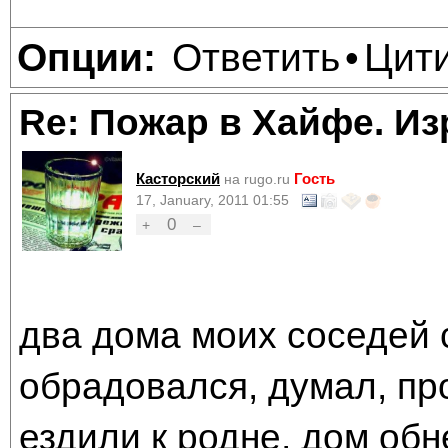
Ответить
Цит
Опции:
•
Re: Пожар в Хайфе. И
Касторский
Гость
на rugo.ru
17, January, 2011 01:55
0
+
–
два дома моих соседей с
обрадовался, думал, пр
ездили к родне, дом обн