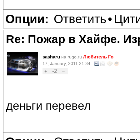
Ответить
Цит
Опции:
•
Re: Пожар в Хайфе. И
sasharu
Любитель Го
на rugo.ru
17, January, 2011 21:34
-2
+
–
деньги перевел