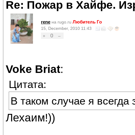
Re: Пожар в Хайфе. И
rene
Любитель Го
на rugo.ru
15, December, 2010 11:43
0
+
–
Voke Briat
:
Цитата:
В таком случае я всегда
Лехаим!))