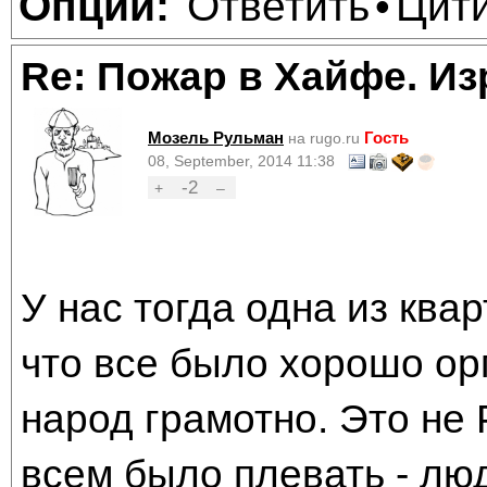
Ответить
Цит
Опции:
•
Re: Пожар в Хайфе. И
Мозель Рульман
Гость
на rugo.ru
08, September, 2014 11:38
-2
+
–
У нас тогда одна из ква
что все было хорошо ор
народ грамотно. Это не 
всем было плевать - лю