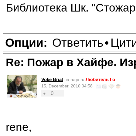
Библиотека Шк. "Стожар"
Ответить
Цит
Опции:
•
Re: Пожар в Хайфе. И
Voke Briat
Любитель Го
на rugo.ru
15, December, 2010 04:58
0
+
–
rene,