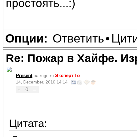
простоять...:)
Ответить
Цит
Опции:
•
Re: Пожар в Хайфе. И
Present
Эксперт Го
на rugo.ru
14, December, 2010 14:14
0
+
–
Цитата: