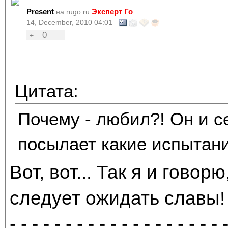
Present
Эксперт Го
на rugo.ru
14, December, 2010 04:01
0
+
–
Цитата:
Почему - любил?! Он и с
посылает какие испытан
Вот, вот... Так я и говор
следует ожидать славы! 
- - - - - - - - - - - - - - - - - - - 