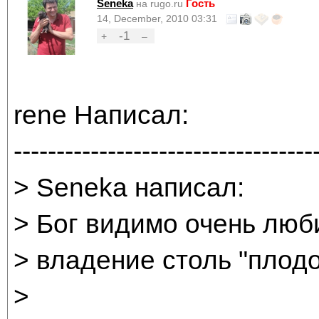
Seneka
Гость
на rugo.ru
14, December, 2010 03:31
-1
+
–
rene Написал:
-----------------------------------
> Seneka написал:
> Бог видимо очень люби
> владение столь "плод
>