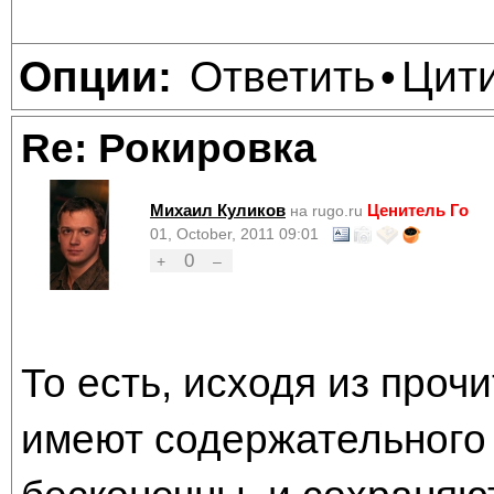
Ответить
Цит
Опции:
•
Re: Рокировка
Михаил Куликов
Ценитель Го
на rugo.ru
01, October, 2011 09:01
0
+
–
То есть, исходя из проч
имеют содержательного