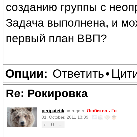
созданию группы с нео
Задача выполнена, и мо
первый план ВВП?
Ответить
Цит
Опции:
•
Re: Рокировка
peripatetik
Любитель Го
на rugo.ru
01, October, 2011 13:39
0
+
–