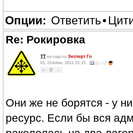
Ответить
Цит
Опции:
•
Re: Рокировка
TT
Эксперт Го
на rugo.ru
01, October, 2011 01:15
0
+
–
Они же не борятся - у 
ресурс. Если бы вся ад