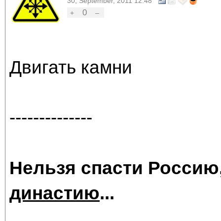
30, September, 2011 12:48
0
+
–
Двигать камни
--------------
Нельзя спасти Россию
династию
...