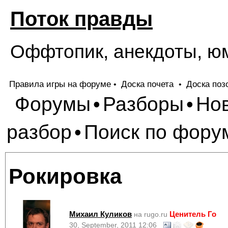
Поток правды
Оффтопик, анекдоты, ю
Правила игры на форуме
Доска почета
Доска поз
•
•
Форумы
Разборы
Но
•
•
разбор
Поиск по фору
•
Рокировка
Михаил Куликов
Ценитель Го
на rugo.ru
30, September, 2011 12:06