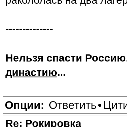
ракололась на два лаге
--------------
Нельзя спасти Россию
династию
...
Ответить
Цит
Опции:
•
Re: Рокировка