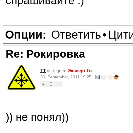
спрашивайте :)
Ответить
Цит
Опции:
•
Re: Рокировка
TT
Эксперт Го
на rugo.ru
30, September, 2011 19:25
0
+
–
)) не понял))