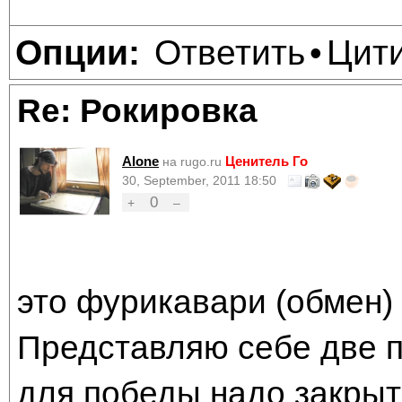
Ответить
Цит
Опции:
•
Re: Рокировка
Alone
Ценитель Го
на rugo.ru
30, September, 2011 18:50
0
+
–
это фурикавари (обмен)
Представляю себе две п
для победы надо закрыть