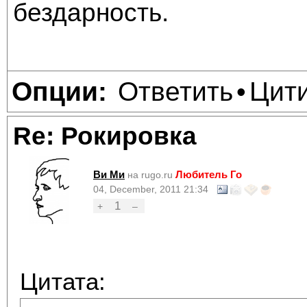
бездарность.
Ответить
Цит
Опции:
•
Re: Рокировка
Ви Ми
Любитель Го
на rugo.ru
04, December, 2011 21:34
1
+
–
Цитата: