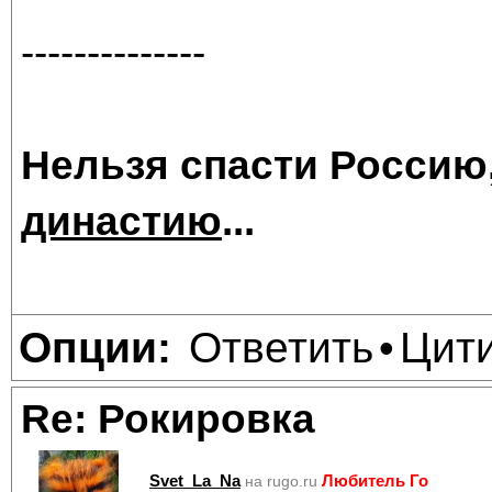
--------------
Нельзя спасти Россию
династию
...
Ответить
Цит
Опции:
•
Re: Рокировка
Svet_La_Na
Любитель Го
на rugo.ru