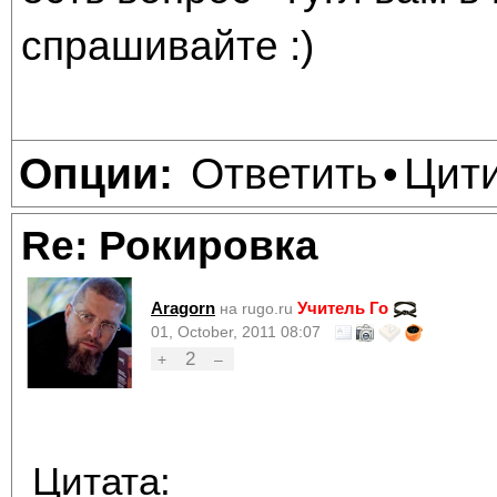
спрашивайте :)
Ответить
Цит
Опции:
•
Re: Рокировка
Aragorn
Учитель Го
на rugo.ru
01, October, 2011 08:07
2
+
–
Цитата: