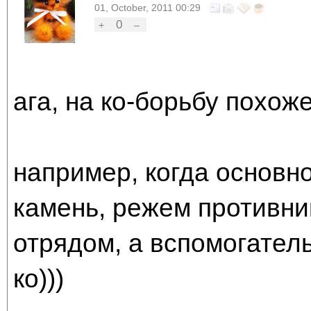
01, October, 2011 00:29
0
+
–
ага, на ко-борьбу похоже
например, когда основн
камень, режем противни
отрядом, а вспомогател
ко)))