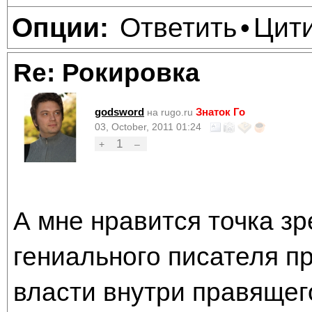
Ответить
Цит
Опции:
•
Re: Рокировка
godsword
Знаток Го
на rugo.ru
03, October, 2011 01:24
1
+
–
А мне нравится точка з
гениального писателя п
власти внутри правящег