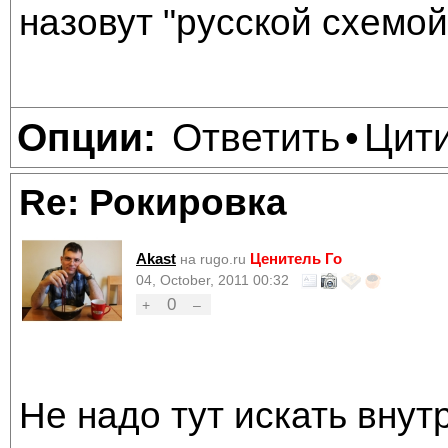
назовут "русской схемой
Ответить
Цит
Опции:
•
Re: Рокировка
Akast
Ценитель Го
на rugo.ru
04, October, 2011 00:32
0
+
–
Не надо тут искать внут