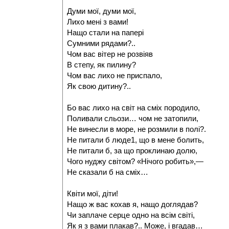
Думи мої, думи мої,
Лихо мені з вами!
Нащо стали на папері
Сумними рядами?..
Чом вас вітер не розвіяв
В степу, як пилину?
Чом вас лихо не приспало,
Як свою дитину?..
Бо вас лихо на світ на сміх породило,
Поливали сльози… чом не затопили,
Не винесли в море, не розмили в полі?.
Не питали б люде1, що в мене болить,
Не питали б, за що проклинаю долю,
Чого нуджу світом? «Нічого робить»,—
Не сказали б на сміх…
Квіти мої, діти!
Нащо ж вас кохав я, нащо доглядав?
Чи заплаче серце одно на всім світі,
Як я з вами плакав?.. Може, і вгадав…