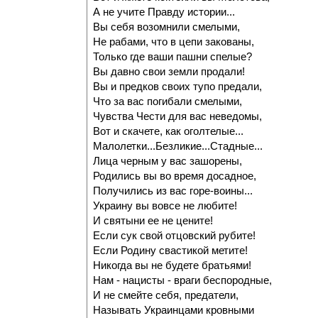
А не учите Правду истории...
Вы себя возомнили смелыми,
Не рабами, что в цепи закованы,
Только где ваши пашни спелые?
Вы давно свои земли продали!
Вы и предков своих тупо предали,
Что за вас погибали смелыми,
Чувства Чести для вас неведомы,
Вот и скачете, как оголтелые...
Малолетки...Безликие...Стадные...
Лица черным у вас зашорены,
Родились вы во время досадное,
Получились из вас горе-воины...
Украину вы вовсе не любите!
И святыни ее не цените!
Если сук свой отцовский рубите!
Если Родину свастикой метите!
Никогда вы не будете братьями!
Нам - нацисты - враги беспородные,
И не смейте себя, предатели,
Называть Украинцами кровными