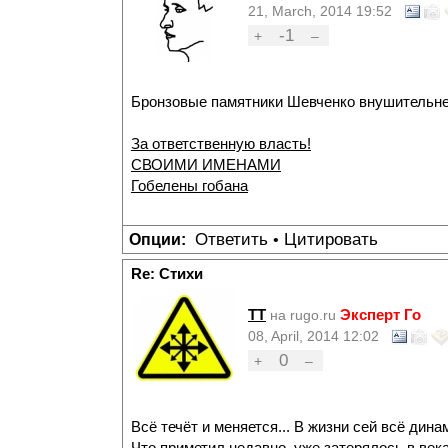
21, March, 2014 19:52
-1
+
–
Бронзовые памятники Шевченко внушительне
За ответственную власть!
СВОИМИ ИМЕНАМИ
Гобелены гобана
Ответить
Цитировать
Опции:
•
Re: Стихи
TT
Эксперт Го
на rugo.ru
08, April, 2014 12:02
0
+
–
Всё течёт и меняется... В жизни сей всё динам
Что приметил недавно, уже затерялось в века