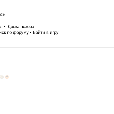
асы
та
Доска позора
•
иск по форуму
Войти в игру
•