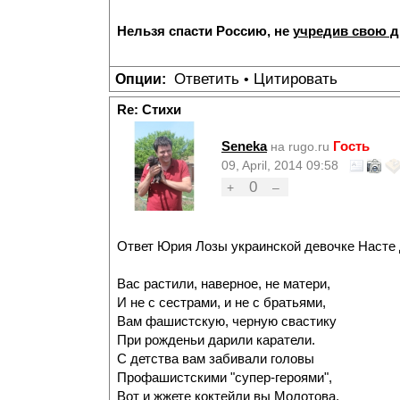
Нельзя спасти Россию, не
учредив свою 
Ответить
Цитировать
Опции:
•
Re: Стихи
Seneka
Гость
на rugo.ru
09, April, 2014 09:58
0
+
–
Ответ Юрия Лозы украинской девочке Насте Д
Вас растили, наверное, не матери,
И не с сестрами, и не с братьями,
Вам фашистскую, черную свастику
При рожденьи дарили каратели.
С детства вам забивали головы
Профашистскими "супер-героями",
Вот и жжете коктейли вы Молотова,