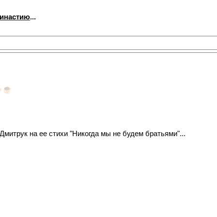
династию
...
митрук на ее стихи "Никогда мы не будем братьями"...