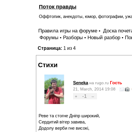
Поток правды
Оффтопик, анекдоты, юмор, фотографии, уж
Правила игры на форуме
Доска поче
•
Форумы
Разборы
Новый разбор
По
•
•
•
Страница:
1 из 4
Стихи
Seneka
Гость
на rugo.ru
21, March, 2014 19:08
-1
+
–
Реве та стогне Дніпр широкий,
Сердитий вітер завива,
Додолу верби гне високі,