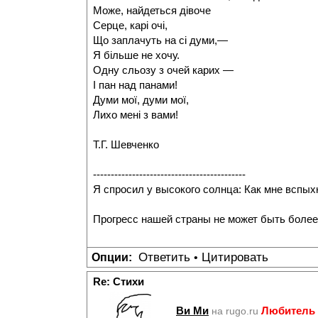
Може, найдеться дівоче
Серце, карі очі,
Що заплачуть на сі думи,—
Я більше не хочу.
Одну сльозу з очей карих —
І пан над панами!
Думи мої, думи мої,
Лихо мені з вами!
Т.Г. Шевченко
-------------------------------------------
Я спросил у высокого солнца: Как мне вспых
Прогресс нашей страны не может быть более
Ответить
Цитировать
Опции:
•
Re: Стихи
Ви Ми
Любитель 
на rugo.ru