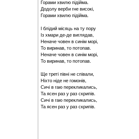
Горами хвилю підійма.
Додолу верби гне високі,
Горами хвилю підійма.
І блідий місяць на ту пору
Із хмари де-де виглядав,
Неначе човен в синім морі,
То виринав, то потопав.
Неначе човен в синім морі,
То виринав, то потопав.
Ще треті півні не співали,
Ніхто ніде не гомонів,
Сичі в гаю перекликались,
Та ясен раз у раз скрипів.
Сичі в гаю перекликались,
Та ясен раз у раз скрипів.