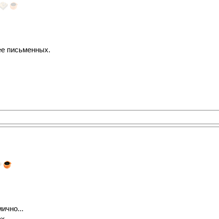
е письменных.
ично...
х.