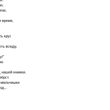
о,
гах.
я время,
ь круг.
ыть всюду,
у!"
на.
ц нашей книжки.
вёрст.
з мальчишки
д...