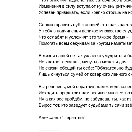
Изменения в силу вступают ну очень ритмичн
Успевай привыкать, если крепко стоишь на но
Сложно править субстанцией, что называетс
У тебя в подчиненьи великое множество слуг,
Что ослабят и усложнят это тяжкое бремя -
Помогать всем секундам за кругом наматыват
В жизни нашей не так уж легко умудряться б
Не хватает секунды, минуты а может и дня.
Но скажи, обещай ты себе: "Обязательно буд
Лишь очнуться сумей от коварного ленного с
Встрепенись, мой соратник, далёк ведь коне
Исходить предстоит нам великое множество 
Ну а как всё пройдём, не забудешь ты, как и
Вырос тот, кто заведует судьбами тысячи звёз
Александр "Пернатый"
--------------