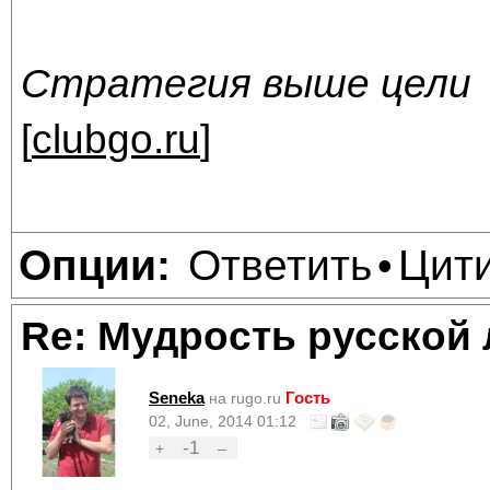
Стратегия выше цели
[
clubgo.ru
]
Ответить
Цит
Опции:
•
Re: Мудрость русской
Seneka
Гость
на rugo.ru
02, June, 2014 01:12
-1
+
–