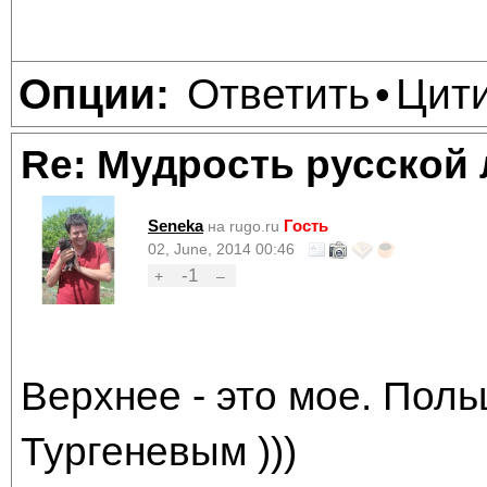
Ответить
Цит
Опции:
•
Re: Мудрость русской
Seneka
Гость
на rugo.ru
02, June, 2014 00:46
-1
+
–
Верхнее - это мое. Поль
Тургеневым )))