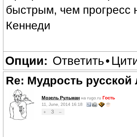
быстрым, чем прогресс 
Кеннеди
Ответить
Цит
Опции:
•
Re: Мудрость русской
Мозель Рульман
Гость
на rugo.ru
11, June, 2014 16:18
3
+
–