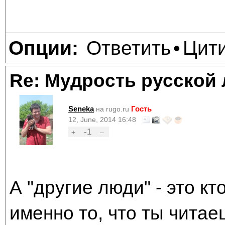
Ответить
Цит
Опции:
•
Re: Мудрость русской
Seneka
Гость
на rugo.ru
12, June, 2014 16:48
-1
+
–
А "другие люди" - это к
именно то, что ты читае