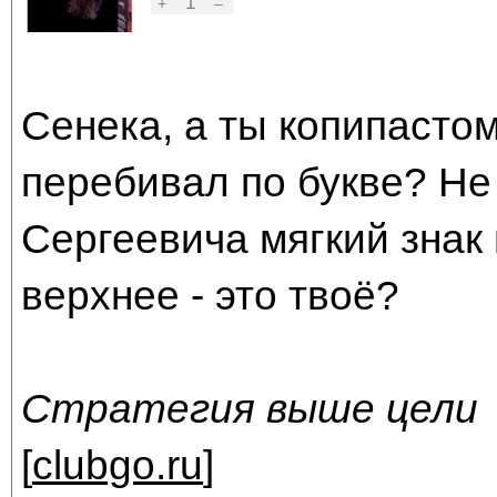
1
+
–
Сенека, а ты копипасто
перебивал по букве? Не 
Сергеевича мягкий знак 
верхнее - это твоё?
Стратегия выше цели
[
clubgo.ru
]