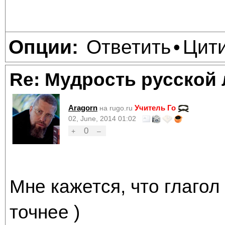
Ответить
Цит
Опции:
•
Re: Мудрость русской
Aragorn
Учитель Го
на rugo.ru
02, June, 2014 01:02
0
+
–
Мне кажется, что глагол
точнее )