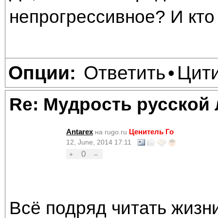
непрогрессивное? И кто
Ответить
Цит
Опции:
•
Re: Мудрость русской
Antarex
Ценитель Го
на rugo.ru
12, June, 2014 17:11
0
+
–
Всё подряд читать жизни