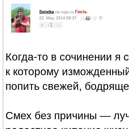
Seneka
Гость
на rugo.ru
22, May, 2014 08:37
-1
+
–
Когда-то в сочинении я 
к которому изможденный
попить свежей, бодряще
Смех без причины — луч