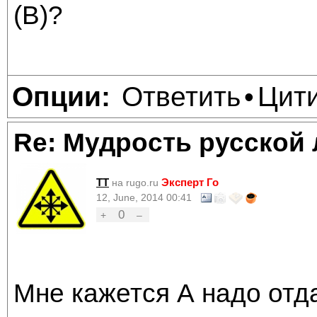
(В)?
Ответить
Цит
Опции:
•
Re: Мудрость русской
TT
Эксперт Го
на rugo.ru
12, June, 2014 00:41
0
+
–
Мне кажется А надо отда