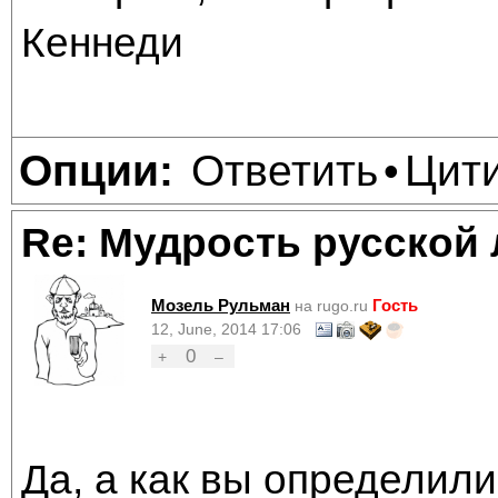
Кеннеди
Ответить
Цит
Опции:
•
Re: Мудрость русской
Мозель Рульман
Гость
на rugo.ru
12, June, 2014 17:06
0
+
–
Да, а как вы определили