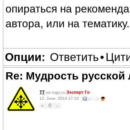
опираться на рекоменда
автора, или на тематику
Ответить
Цит
Опции:
•
Re: Мудрость русской
TT
Эксперт Го
на rugo.ru
12, June, 2014 17:19
0
+
–