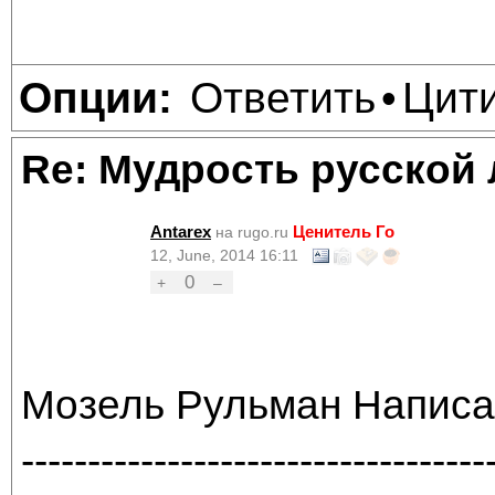
Ответить
Цит
Опции:
•
Re: Мудрость русской
Antarex
Ценитель Го
на rugo.ru
12, June, 2014 16:11
0
+
–
Мозель Рульман Написа
-----------------------------------