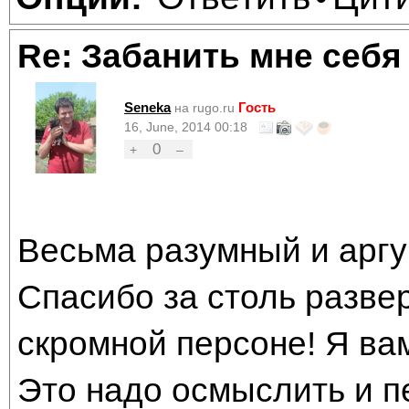
Re: Забанить мне себя
Seneka
Гость
на rugo.ru
16, June, 2014 00:18
0
+
–
Весьма разумный и арг
Спасибо за столь разве
скромной персоне! Я ва
Это надо осмыслить и п