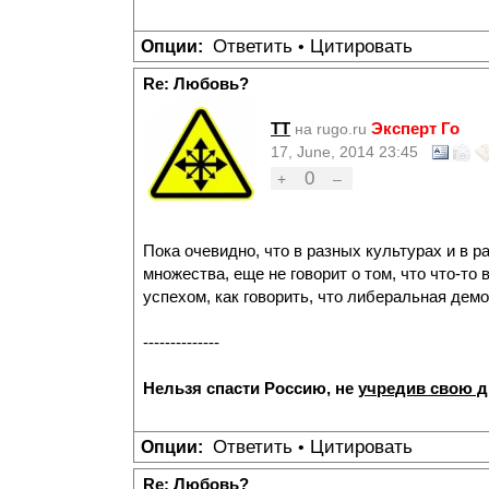
Ответить
Цитировать
Опции:
•
Re: Любовь?
TT
Эксперт Го
на rugo.ru
17, June, 2014 23:45
0
+
–
Пока очевидно, что в разных культурах и в р
множества, еще не говорит о том, что что-то 
успехом, как говорить, что либеральная демо
--------------
Нельзя спасти Россию, не
учредив свою 
Ответить
Цитировать
Опции:
•
Re: Любовь?