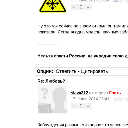
17, June, 2014 23:24
0
+
–
Ну это мы сейчас не знаем открыл он там ил
показали. Сегодня одна модель научных забл
--------------
Нельзя спасти Россию, не
учредив свою 
Ответить
Цитировать
Опции:
•
Re: Любовь?
slava312
Гость
на rugo.ru
17, June, 2014 23:41
0
+
–
Заблуждения разные -это верно это человече