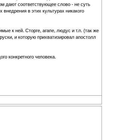
ом дают соответствующее слово - не суть
х внедрения в этих культурах никакого
ые к ней. Сторге, агапе, людус и т.п. (так же
этруски, и которую прихватизировал апостолл
го конкретного человека.