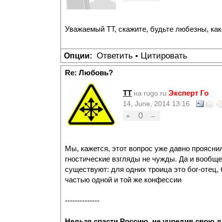
Уважаемый ТТ, скажите, будьте любезны, ка
Ответить
Цитировать
Опции:
•
Re: Любовь?
TT
Эксперт Го
на rugo.ru
14, June, 2014 13:16
0
+
–
Мы, кажется, этот вопрос уже давно проясни
гностические взгляды не чужды. Да и вообще
существуют: для одних троица это бог-отец, 
частью одной и той же конфессии
--------------
Нельзя спасти Россию, не
учредив свою 