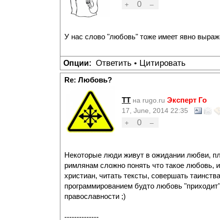
0
+
–
У нас слово "любовь" тоже имеет явно выраж
Ответить
Цитировать
Опции:
•
Re: Любовь?
TT
Эксперт Го
на rugo.ru
17, June, 2014 22:35
0
+
–
Некоторые люди живут в ожидании любви, пло
римлянам сложно понять что такое любовь, и
христиан, читать тексты, совершать таинств
программированием будто любовь "приходит" 
православности ;)
--------------