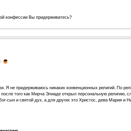
кой конфессии Вы придерживатесь?
ли. Я не придерживаюсь никаких конвенционных религий. По рели
 после того как Мирча Элиаде открыл персональную религию, с
бог-сын и святой дух, а для других это Христос, дева Мария и Н
династию
...