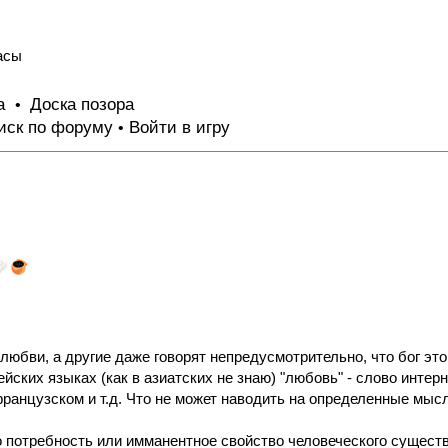
асы
та
Доска позора
•
иск по форуму
Войти в игру
•
 любви, а другие даже говорят непредусмотрительно, что бог э
йских языках (как в азиатских не знаю) "любовь" - слово интерн
французском и т.д. Что не может наводить на определенные мыс
о потребность или имманентное свойство человеческого существ