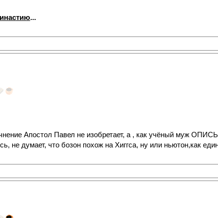
династию
...
чнение Апостол Павел не изобретает, а , как учёный муж ОПИ
сь, не думает, что бозон похож на Хиггса, ну или ньютон,как ед