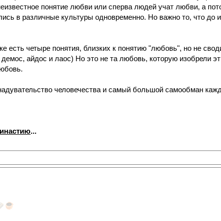
еизвестное понятие любви или сперва людей учат любви, а пот
лись в различные культуры одновременно. Но важно то, что до и
е есть четыре понятия, близких к понятию "любовь", но не сводим
, демос, айдос и лаос) Но это не та любовь, которую изобрели 
любовь.
 надувательство человечества и самый большой самообман каждо
династию
...