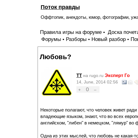
Поток правды
Оффтопик, анекдоты, юмор, фотографии, уж
Правила игры на форуме
Доска поче
•
Форумы
Разборы
Новый разбор
По
•
•
•
Любовь?
TT
Эксперт Го
на rugo.ru
14, June, 2014 02:56
0
+
–
Некоторые полагают, что человек живет ради
владеющие языком, знают, что во всех европе
английском, "либен" в немецком, "лямур" во 
Одна из этих мыслей, что любовь не какая-т