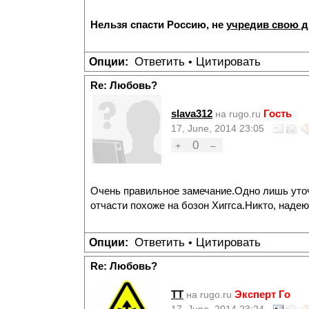
Нельзя спасти Россию, не
учредив свою 
Ответить
Цитировать
Опции:
•
Re: Любовь?
slava312
Гость
на rugo.ru
17, June, 2014 23:05
0
+
–
Очень правильное замечание.Одно лишь уто
отчасти похоже на бозон Хиггса.Никто, надею
Ответить
Цитировать
Опции:
•
Re: Любовь?
TT
Эксперт Го
на rugo.ru