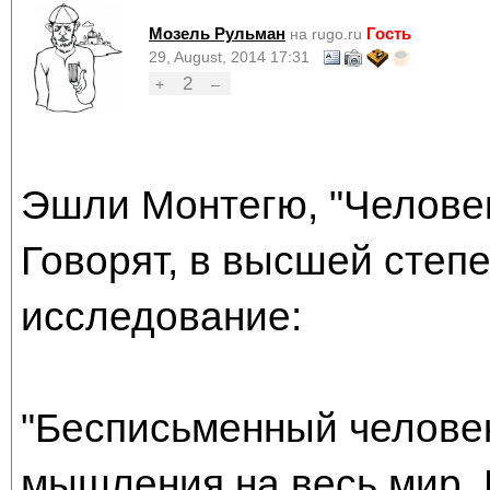
Мозель Рульман
Гость
на rugo.ru
29, August, 2014 17:31
2
+
–
Эшли Монтегю, "Человек
Говорят, в высшей степ
исследование:
"Бесписьменный человек
мышления на весь мир. 