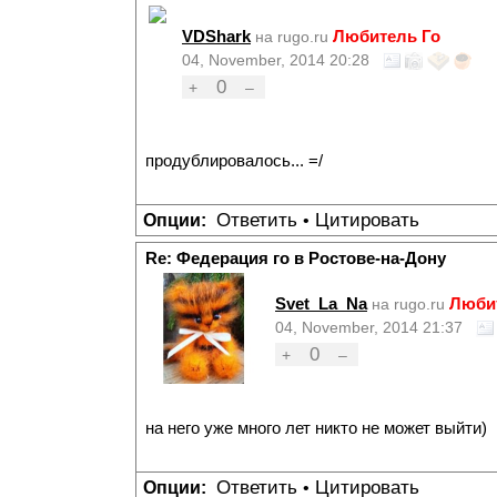
VDShark
Любитель Го
на rugo.ru
04, November, 2014 20:28
0
+
–
продублировалось... =/
Ответить
Цитировать
Опции:
•
Re: Федерация го в Ростове-на-Дону
Svet_La_Na
Люби
на rugo.ru
04, November, 2014 21:37
0
+
–
на него уже много лет никто не может выйти)
Ответить
Цитировать
Опции:
•