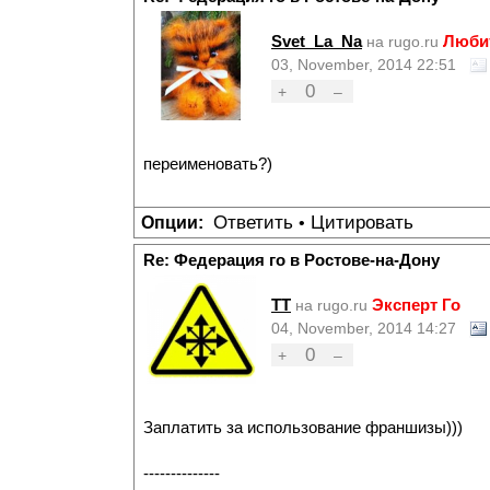
Svet_La_Na
Люби
на rugo.ru
03, November, 2014 22:51
0
+
–
переименовать?)
Ответить
Цитировать
Опции:
•
Re: Федерация го в Ростове-на-Дону
TT
Эксперт Го
на rugo.ru
04, November, 2014 14:27
0
+
–
Заплатить за использование франшизы)))
--------------