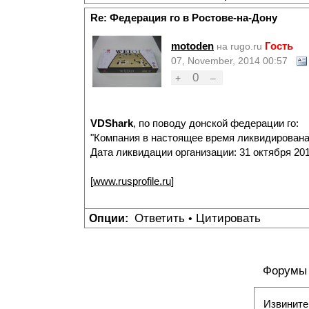
Re: Федерация го в Ростове-на-Дону
motoden
Гость
на rugo.ru
07, November, 2014 00:57
0
+
–
VDShark
, по поводу донской федерации го:
"Компания в настоящее время ликвидирована
Дата ликвидации организации: 31 октября 201
[
www.rusprofile.ru
]
Ответить
Цитировать
Опции:
•
Форумы
Извините