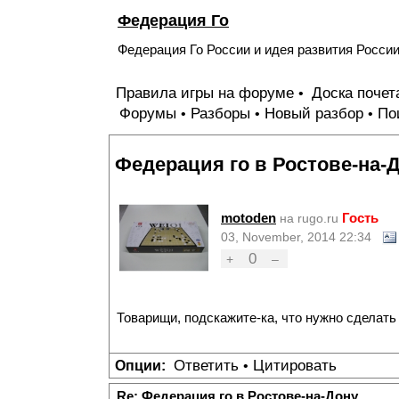
Федерация Го
Федерация Го России и идея развития Росси
Правила игры на форуме
Доска поче
•
Форумы
Разборы
Новый разбор
По
•
•
•
Федерация го в Ростове-на-
motoden
Гость
на rugo.ru
03, November, 2014 22:34
0
+
–
Товарищи, подскажите-ка, что нужно сделать
Ответить
Цитировать
Опции:
•
Re: Федерация го в Ростове-на-Дону