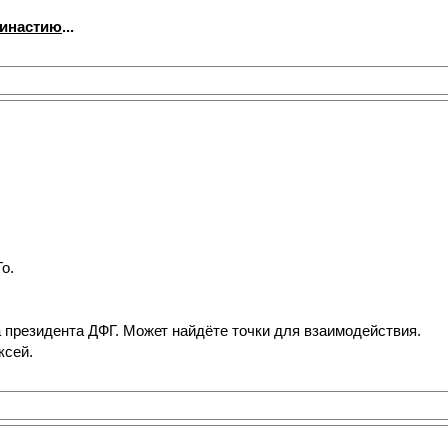
династию
...
о.
а президента ДФГ. Может найдёте точки для взаимодействия.
ксей.