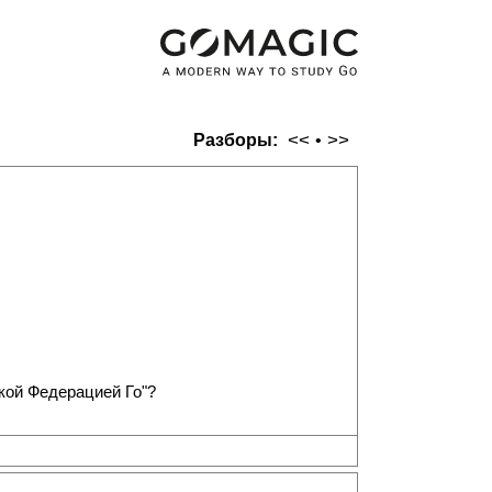
<<
>>
Разборы:
•
ской Федерацией Го"?