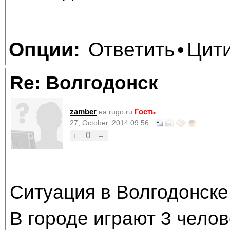
Ответить
Цит
Опции:
•
Re: Волгодонск
zamber
Гость
на rugo.ru
27, October, 2014 09:56
0
+
–
Ситуация в Волгодонске
В городе играют 3 челов