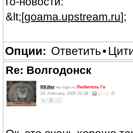
го-новости:
&lt;[
goama.upstream.ru
];
Ответить
Цит
Опции:
•
Re: Волгодонск
RKiller
Любитель Го
на rugo.ru
24, February, 2005 22:38
0
+
–