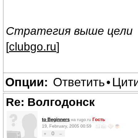
Стратегия выше цели
[
clubgo.ru
]
Ответить
Цит
Опции:
•
Re: Волгодонск
to Beginners
Гость
на rugo.ru
19, February, 2005 00:59
0
+
–