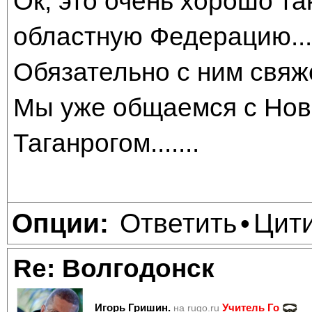
Ок, это очень хорошо та
областную Федерацию...
Обязательно с ним свяжемс
Мы уже общаемся с Нов
Таганрогом.......
Ответить
Цит
Опции:
•
Re: Волгодонск
Игорь Гришин.
Учитель Го
на rugo.ru