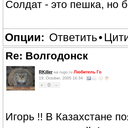
Солдат - это пешка, но б
Ответить
Цит
Опции:
•
Re: Волгодонск
RKiller
Любитель Го
на rugo.ru
19, October, 2005 16:34
0
+
–
Игорь !! В Казахстане п