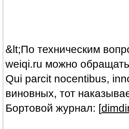
&lt;По техническим воп
weiqi.ru можно обращатьс
Qui parcit nocentibus, in
виновных, тот наказыва
Бортовой журнал: [
dimdi