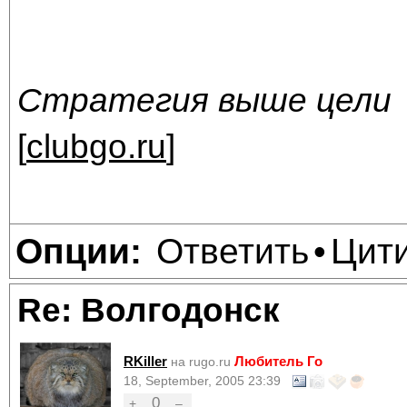
Стратегия выше цели
[
clubgo.ru
]
Ответить
Цит
Опции:
•
Re: Волгодонск
RKiller
Любитель Го
на rugo.ru
18, September, 2005 23:39
0
+
–