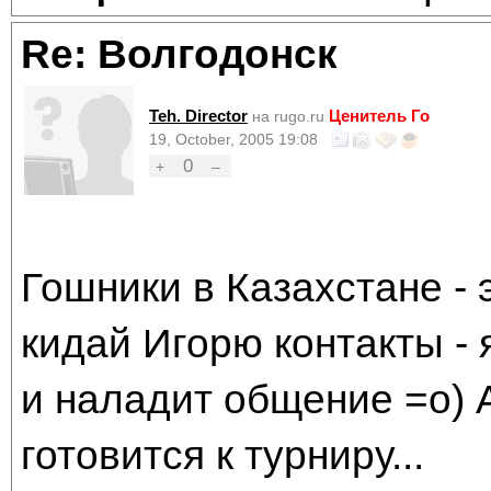
Re: Волгодонск
Teh. Director
Ценитель Го
на rugo.ru
19, October, 2005 19:08
0
+
–
Гошники в Казахстане - 
кидай Игорю контакты - 
и наладит общение =о) А
готовится к турниру...